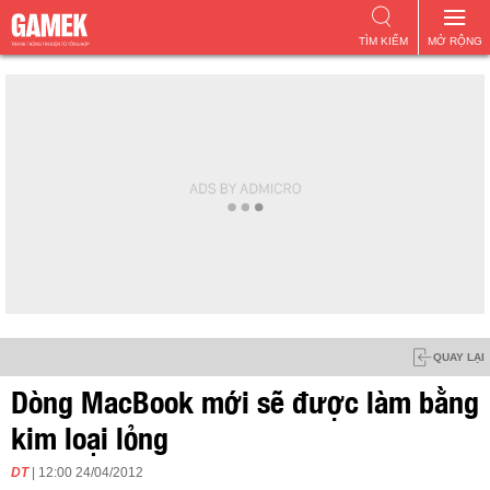
TÌM KIẾM
MỞ RỘNG
QUAY LẠI
Dòng MacBook mới sẽ được làm bằng
kim loại lỏng
DT
| 12:00 24/04/2012