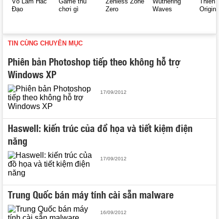
Võ Lâm Hắc
Game thủ
Zenless Zone
Wuthering
Thiên 
Đạo
chơi gì
Zero
Waves
Origin
TIN CÙNG CHUYÊN MỤC
Phiên bản Photoshop tiếp theo không hỗ trợ
Windows XP
17/09/2012
Haswell: kiến trúc của đồ họa và tiết kiệm điện
năng
17/09/2012
Trung Quốc bán máy tính cài sẵn malware
16/09/2012