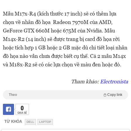
Mẫu M17x-R4 (kích thước 17 inch) sẽ có thêm lựa
chọn về nhân đồ họa Radeon 7970M của AMD,
GeForce GTX 660M hoặc 675M của Nvidia. Mẫu
M14x-R2 (14 inch) sẽ được trang bị card đồ họa rời
hoặc tích hợp 1 GB hoặc 2 GB mặc dù chi tiết loại nhân
đồ họa nào vẫn chưa được biết cụ thể. Cả 2 mẫu M14x
và M18x-R2 sẽ có các lựa chọn về màu đen hoặc đỏ.
Tham khảo:
Electronista
Theo
Copy link
0
CHIA SẺ
TỪ KHÓA
DELL
LAPTOP