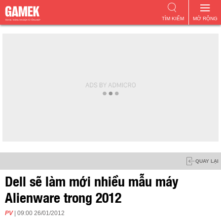
TÌM KIẾM
MỞ RỘNG
QUAY LẠI
Dell sẽ làm mới nhiều mẫu máy
Alienware trong 2012
PV
| 09:00 26/01/2012