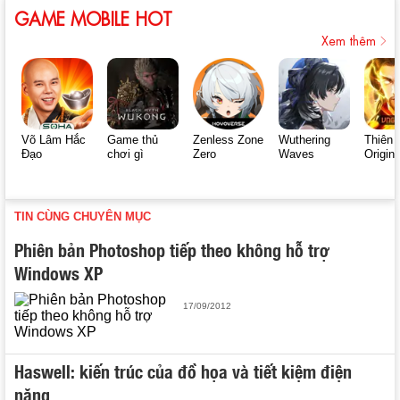
GAME MOBILE HOT
Xem thêm
Võ Lâm Hắc
Game thủ
Zenless Zone
Wuthering
Thiên 
Đạo
chơi gì
Zero
Waves
Origin
TIN CÙNG CHUYÊN MỤC
Phiên bản Photoshop tiếp theo không hỗ trợ
Windows XP
17/09/2012
Haswell: kiến trúc của đồ họa và tiết kiệm điện
năng