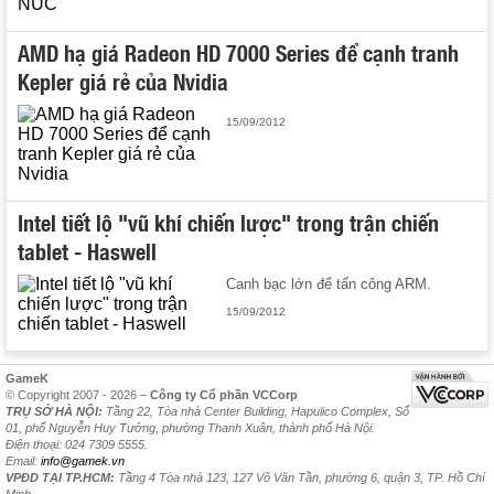
AMD hạ giá Radeon HD 7000 Series để cạnh tranh
Kepler giá rẻ của Nvidia
15/09/2012
Intel tiết lộ "vũ khí chiến lược" trong trận chiến
tablet - Haswell
Canh bạc lớn để tấn công ARM.
15/09/2012
GameK
© Copyright 2007 - 2026 –
Công ty Cổ phần VCCorp
TRỤ SỞ HÀ NỘI:
Tầng 22, Tòa nhà Center Building, Hapulico Complex, Số
01, phố Nguyễn Huy Tưởng, phường Thanh Xuân, thành phố Hà Nội.
Điện thoại: 024 7309 5555.
Email:
info@gamek.vn
VPĐD TẠI TP.HCM:
Tầng 4 Tòa nhà 123, 127 Võ Văn Tần, phường 6, quận 3, TP. Hồ Chí
Minh