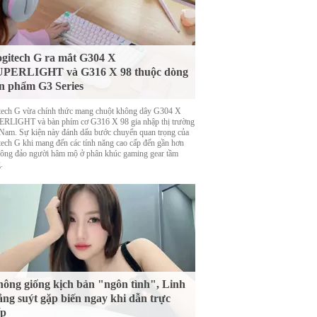
gitech G ra mắt G304 X
UPERLIGHT và G316 X 98 thuộc dòng
n phẩm G3 Series
tech G vừa chính thức mang chuột không dây G304 X
RLIGHT và bàn phím cơ G316 X 98 gia nhập thị trường
 Nam. Sự kiện này đánh dấu bước chuyển quan trọng của
tech G khi mang đến các tính năng cao cấp đến gần hơn
đông đảo người hâm mộ ở phân khúc gaming gear tầm
.
ông giống kịch bản "ngôn tình", Linh
ng suýt gặp biến ngay khi dẫn trực
ếp