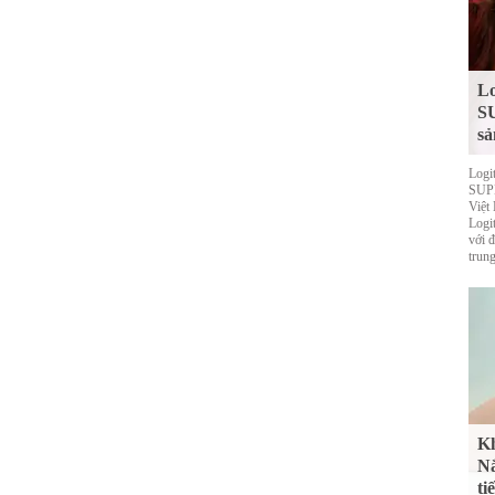
Lo
S
sả
Logi
SUPE
Việt
Logi
với 
trung
Kh
Nắ
ti