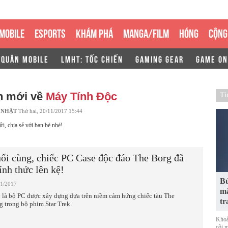
MOBILE
ESPORTS
KHÁM PHÁ
MANGA/FILM
HÓNG
CỘNG
 QUÂN MOBILE
LMHT: TỐC CHIẾN
GAMING GEAR
GAME ON
n mới về
Máy Tính Độc
Ti
 NHẬT
Thứ hai, 20/11/2017 15:44
ửi, chia sẻ với bạn bè nhé!
ối cùng, chiếc PC Case độc đáo The Borg đã
ính thức lên kệ!
Bứ
11/2017
mã
 là bộ PC được xây dựng dựa trên niềm cảm hứng chiếc tàu The
tr
g trong bộ phim Star Trek.
Khoả
cõi 