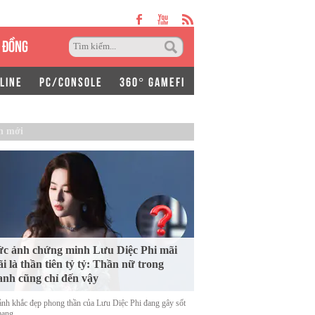
 ĐỒNG
LINE
PC/CONSOLE
360° GAMEFI
n mới
c ảnh chứng minh Lưu Diệc Phi mãi
i là thần tiên tỷ tỷ: Thần nữ trong
anh cũng chỉ đến vậy
nh khắc đẹp phong thần của Lưu Diệc Phi đang gây sốt
mạng.