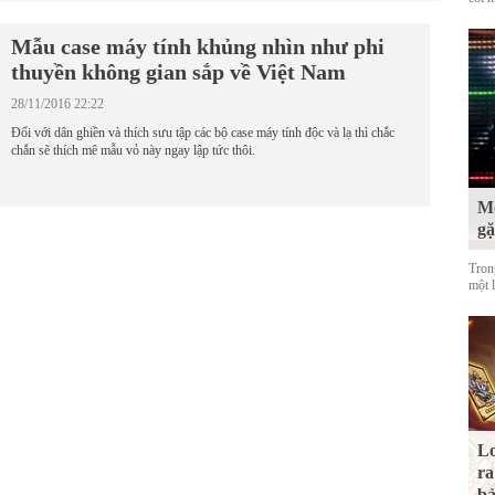
Mẫu case máy tính khủng nhìn như phi
thuyền không gian sắp về Việt Nam
28/11/2016 22:22
Đối với dân ghiền và thích sưu tập các bộ case máy tính độc và lạ thì chắc
chắn sẽ thích mê mẫu vỏ này ngay lập tức thôi.
Mộ
g
Tron
một 
Lo
ra
bả