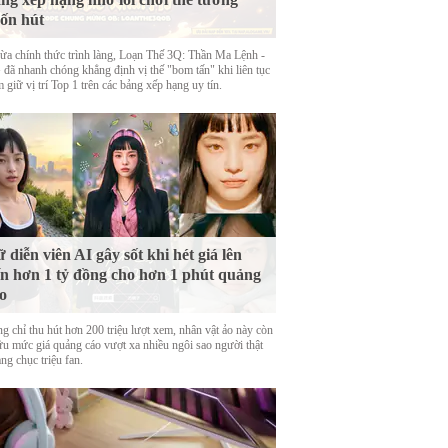
ốn hút
ừa chính thức trình làng, Loạn Thế 3Q: Thần Ma Lệnh -
đã nhanh chóng khẳng định vị thế "bom tấn" khi liên tục
 giữ vị trí Top 1 trên các bảng xếp hạng uy tín.
 diễn viên AI gây sốt khi hét giá lên
n hơn 1 tỷ đồng cho hơn 1 phút quảng
o
g chỉ thu hút hơn 200 triệu lượt xem, nhân vật ảo này còn
ữu mức giá quảng cáo vượt xa nhiều ngôi sao người thật
ng chục triệu fan.