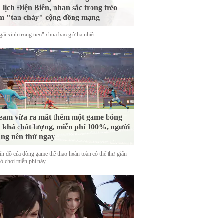
 lịch Điện Biên, nhan sắc trong trẻo
m "tan chảy" cộng đồng mạng
ái xinh trong trẻo" chưa bao giờ hạ nhiệt.
eam vừa ra mắt thêm một game bóng
 khá chất lượng, miễn phí 100%, người
ng nên thử ngay
tín đồ của dòng game thể thao hoàn toàn có thể thư giãn
rò chơi miễn phí này.