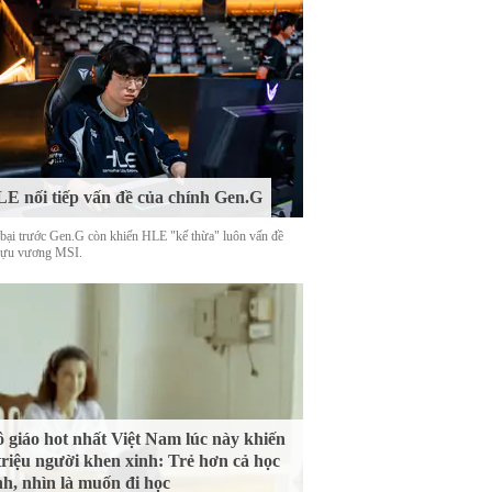
E nối tiếp vấn đề của chính Gen.G
 bại trước Gen.G còn khiến HLE "kế thừa" luôn vấn đề
cựu vương MSI.
 giáo hot nhất Việt Nam lúc này khiến
triệu người khen xinh: Trẻ hơn cả học
nh, nhìn là muốn đi học