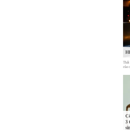
HL
Thất
của 
Cô
3 
si