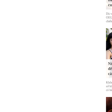
cu
Dù v
OEG 
chiếm
Nữ
đế
cá
Khôn
sở h
có hà