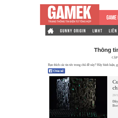
GAME 
GUNNY ORIGIN
LMHT
LIÊN
Thông ti
CẬP
Bạn thích các tin tức trong chủ đề này? Hãy bình luận, g
Cu
ch
20/
Đây
Bor