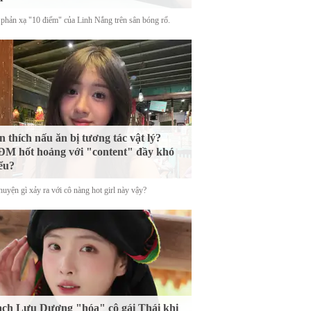
phản xạ "10 điểm" của Linh Nắng trên sân bóng rổ.
n thích nấu ăn bị tương tác vật lý?
M hốt hoảng với "content" đầy khó
ểu?
uyện gì xảy ra với cô nàng hot girl này vậy?
ch Lưu Dương "hóa" cô gái Thái khi