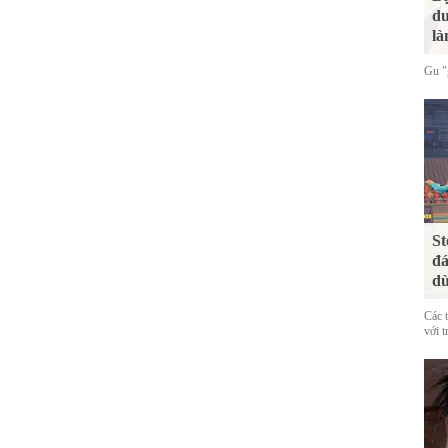
du
là
Gu "g
St
đá
dù
Các 
với t