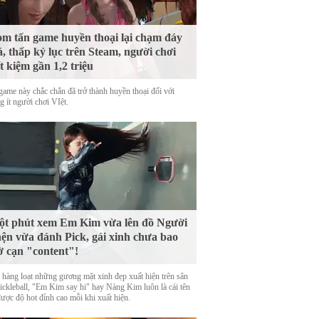
m tấn game huyền thoại lại chạm đáy
á, thấp kỷ lục trên Steam, người chơi
ết kiệm gần 1,2 triệu
game này chắc chắn đã trở thành huyền thoại đối với
 ít người chơi VIệt.
t phút xem Em Kim vừa lên đồ Người
ện vừa đánh Pick, gái xinh chưa bao
ờ cạn "content"!
 hàng loạt những gương mặt xinh đẹp xuất hiện trên sân
Pickleball, "Em Kim say hi" hay Nàng Kim luôn là cái tên
được độ hot đỉnh cao mỗi khi xuất hiện.