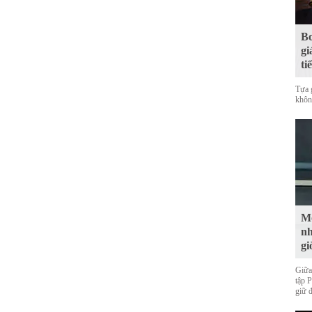
Bo
gi
ti
Tựa 
không
Mộ
nh
gi
Giữa
tập 
giữ 