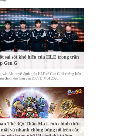
t sai sót khó hiểu của HLE trong trận
ặp Gen.G
g ván đấu quyết định giữa HLE và Gen.G đã chứng kiến
lựa chọn khó hiểu của ĐKVĐ MSI 2026.
ạn Thế 3Q: Thần Ma Lệnh chính thức
 mắt và nhanh chóng bùng nổ trên các
ng xếp hạng nhờ lối chơi thẻ tướng