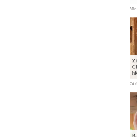
Màn 
Zi
CĐ
hi
Có ch
Bạ