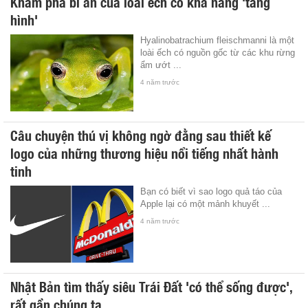
Khám phá bí ẩn của loài ếch có khả năng 'tàng
hình'
Hyalinobatrachium fleischmanni là một
loài ếch có nguồn gốc từ các khu rừng
ẩm ướt ...
4 năm trước
Câu chuyện thú vị không ngờ đằng sau thiết kế
logo của những thương hiệu nổi tiếng nhất hành
tinh
Bạn có biết vì sao logo quả táo của
Apple lại có một mảnh khuyết ...
4 năm trước
Nhật Bản tìm thấy siêu Trái Đất 'có thể sống được',
rất gần chúng ta