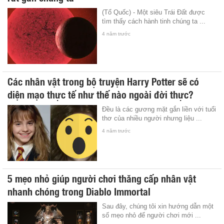
(Tổ Quốc) - Một siêu Trái Đất được
tìm thấy cách hành tinh chúng ta ...
4 năm trước
Các nhân vật trong bộ truyện Harry Potter sẽ có
diện mạo thực tế như thế nào ngoài đời thực?
Đều là các gương mặt gắn liền với tuổi
thơ của nhiều người nhưng liệu ...
4 năm trước
5 mẹo nhỏ giúp người chơi thăng cấp nhân vật
nhanh chóng trong Diablo Immortal
Sau đây, chúng tôi xin hướng dẫn một
số mẹo nhỏ để người chơi mới ...