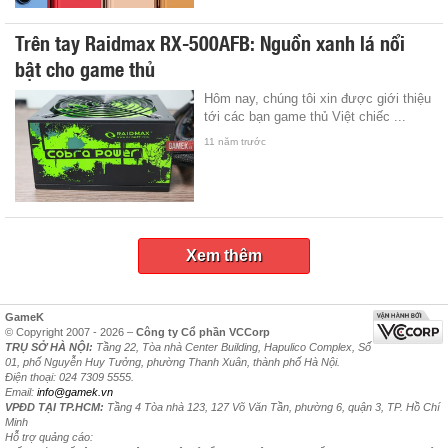
Trên tay Raidmax RX-500AFB: Nguồn xanh lá nổi
bật cho game thủ
Hôm nay, chúng tôi xin được giới thiệu
tới các bạn game thủ Việt chiếc ...
11 năm trước
Xem thêm
GameK
© Copyright 2007 - 2026 –
Công ty Cổ phần VCCorp
TRỤ SỞ HÀ NỘI:
Tầng 22, Tòa nhà Center Building, Hapulico Complex, Số
01, phố Nguyễn Huy Tưởng, phường Thanh Xuân, thành phố Hà Nội.
Điện thoại: 024 7309 5555.
Email:
info@gamek.vn
VPĐD TẠI TP.HCM:
Tầng 4 Tòa nhà 123, 127 Võ Văn Tần, phường 6, quận 3, TP. Hồ Chí
Minh
Hỗ trợ quảng cáo: