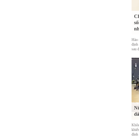
Ch
số
nh
Hào 
định 
sau đ
Nữ
dá
Khôn
khiế
đình