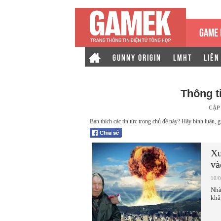
GAME 
GUNNY ORIGIN
LMHT
LIÊN
Thông t
CẬP
Bạn thích các tin tức trong chủ đề này? Hãy bình luận, g
Xu
và
10/
Nhà
khắ