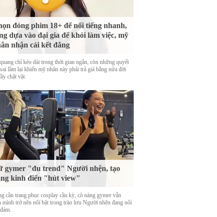
ọn đóng phim 18+ để nổi tiếng nhanh,
ng dựa vào đại gia để khỏi làm việc, mỹ
ân nhận cái kết đắng
quang chỉ kéo dài trong thời gian ngắn, còn những quyết
sai lầm lại khiến mỹ nhân này phải trả giá bằng nửa đời
ầy chật vật.
 gymer "đu trend" Người nhện, tạo
ng kinh điển "hút view"
g cần trang phục cosplay cầu kỳ, cô nàng gymer vẫn
n mình trở nên nổi bật trong trào lưu Người nhện đang nổi
 đám.