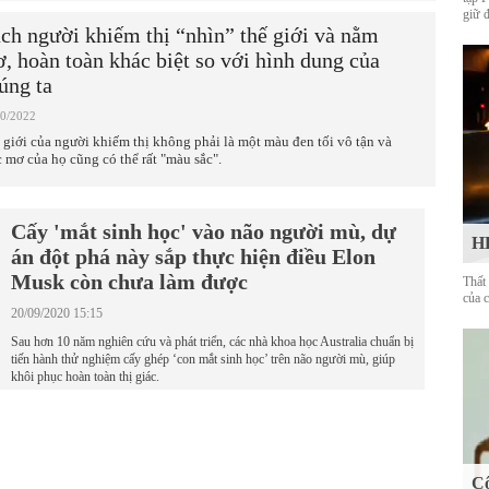
giữ 
ch người khiếm thị “nhìn” thế giới và nằm
, hoàn toàn khác biệt so với hình dung của
úng ta
10/2022
 giới của người khiếm thị không phải là một màu đen tối vô tận và
c mơ của họ cũng có thể rất "màu sắc".
Cấy 'mắt sinh học' vào não người mù, dự
HL
án đột phá này sắp thực hiện điều Elon
Musk còn chưa làm được
Thất
của 
20/09/2020 15:15
Sau hơn 10 năm nghiên cứu và phát triển, các nhà khoa học Australia chuẩn bị
tiến hành thử nghiệm cấy ghép ‘con mắt sinh học’ trên não người mù, giúp
khôi phục hoàn toàn thị giác.
Cô