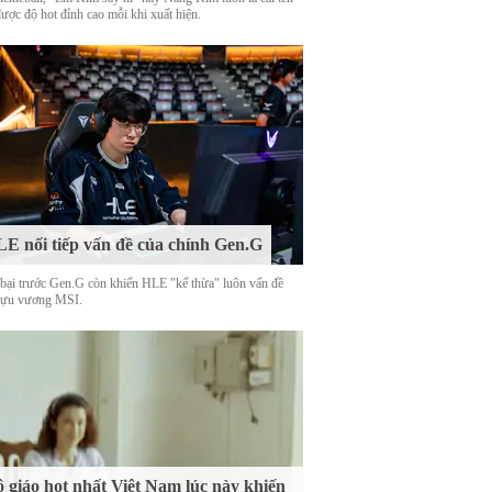
được độ hot đỉnh cao mỗi khi xuất hiện.
E nối tiếp vấn đề của chính Gen.G
 bại trước Gen.G còn khiến HLE "kế thừa" luôn vấn đề
cựu vương MSI.
 giáo hot nhất Việt Nam lúc này khiến