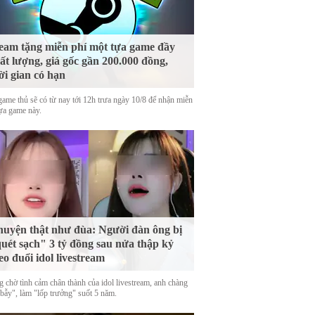
eam tặng miễn phí một tựa game đầy
ất lượng, giá gốc gần 200.000 đồng,
ời gian có hạn
game thủ sẽ có từ nay tới 12h trưa ngày 10/8 để nhận miễn
tựa game này.
uyện thật như đùa: Người đàn ông bị
uét sạch" 3 tỷ đồng sau nửa thập kỷ
eo đuổi idol livestream
g chờ tình cảm chân thành của idol livestream, anh chàng
 bẫy", làm "lốp trưởng" suốt 5 năm.