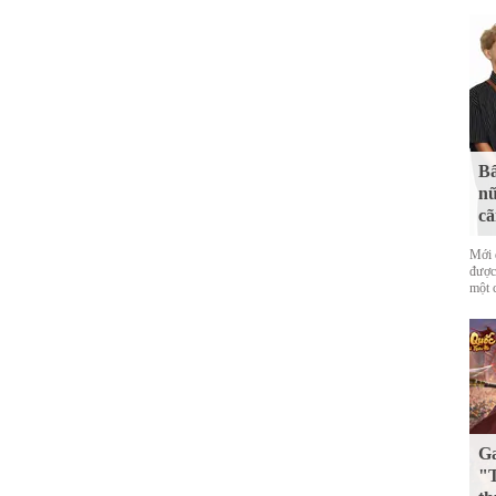
Bấ
nữ
cã
Mới 
được
một 
G
"T