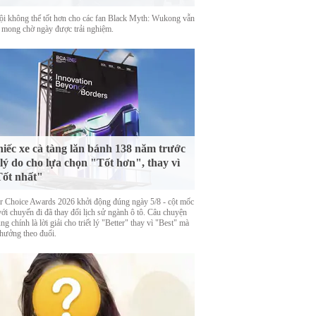
ội không thể tốt hơn cho các fan Black Myth: Wukong vẫn
 mong chờ ngày được trải nghiệm.
iếc xe cà tàng lăn bánh 138 năm trước
 lý do cho lựa chọn "Tốt hơn", thay vì
ốt nhất"
er Choice Awards 2026 khởi động đúng ngày 5/8 - cột mốc
với chuyến đi đã thay đổi lịch sử ngành ô tô. Câu chuyện
ng chính là lời giải cho triết lý "Better" thay vì "Best" mà
thưởng theo đuổi.