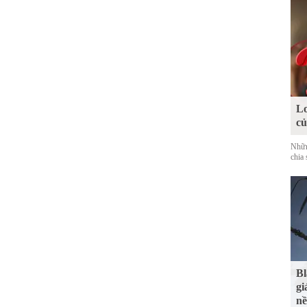
Lo
c
Nhữn
chia 
Bl
gi
nề