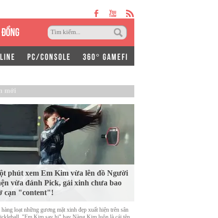
 ĐỒNG
LINE
PC/CONSOLE
360° GAMEFI
n mới
t phút xem Em Kim vừa lên đồ Người
ện vừa đánh Pick, gái xinh chưa bao
ờ cạn "content"!
 hàng loạt những gương mặt xinh đẹp xuất hiện trên sân
Pickleball, "Em Kim say hi" hay Nàng Kim luôn là cái tên