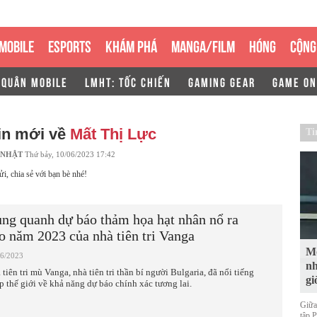
MOBILE
ESPORTS
KHÁM PHÁ
MANGA/FILM
HÓNG
CỘNG
 QUÂN MOBILE
LMHT: TỐC CHIẾN
GAMING GEAR
GAME ON
in mới về
Mất Thị Lực
Ti
 NHẬT
Thứ bảy, 10/06/2023 17:42
ửi, chia sẻ với bạn bè nhé!
ng quanh dự báo thảm họa hạt nhân nổ ra
o năm 2023 của nhà tiên tri Vanga
Mộ
06/2023
nh
 tiên tri mù Vanga, nhà tiên tri thần bí người Bulgaria, đã nổi tiếng
gi
p thế giới về khả năng dự báo chính xác tương lai.
Giữa
tập 