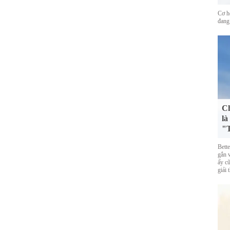
Cơ h
đang
Ch
là
"T
Bett
gắn 
ấy cũ
giải 