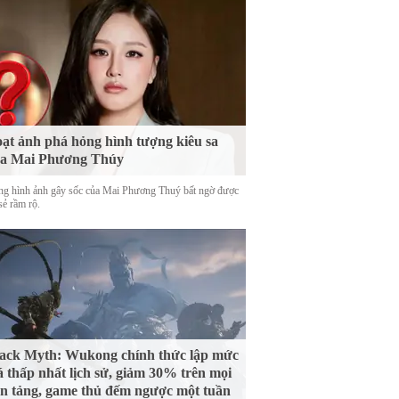
ạt ảnh phá hỏng hình tượng kiêu sa
ủa Mai Phương Thúy
g hình ảnh gây sốc của Mai Phương Thuý bất ngờ được
sẻ rầm rộ.
ack Myth: Wukong chính thức lập mức
á thấp nhất lịch sử, giảm 30% trên mọi
n tảng, game thủ đếm ngược một tuần