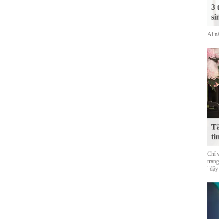
3 
si
Ai nấ
Tă
ti
Chỉ 
trạn
"dậy