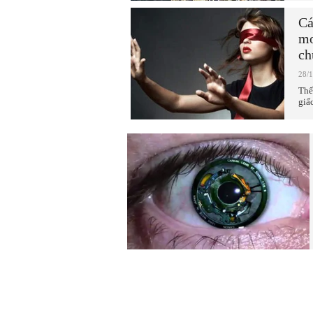
Cá
mơ
ch
28/
Thế
giấ