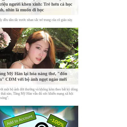
triệu người khen xinh: Trẻ hơn cả học
nh, nhìn là muốn đi học
y đều tấm tắc trước nhan sắc trẻ trung của cô giáo này.
ng Mỹ Hàn lại hóa nàng thơ, "đốn
m" CĐM với bộ ảnh ngọt ngào mới
với một bộ ảnh đời thường và không kèm theo bất kỳ dòng
g thái nào, Tăng Mỹ Hàn vẫn đủ sức khiến mạng xã hội
 sóng".