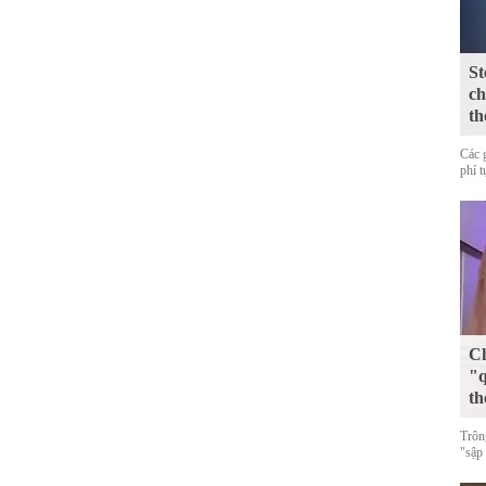
St
ch
th
Các 
phí 
Ch
"q
th
Trôn
"sập