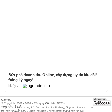
Bứt phá doanh thu Online, xây dựng uy tín lâu dài!
Đăng ký ngay!
bizfly.vn
GameK
© Copyright 2007 - 2026 –
Công ty Cổ phần VCCorp
TRỤ SỞ HÀ NỘI:
Tầng 22, Tòa nhà Center Building, Hapulico Complex, Số
01, phố Nguyễn Huy Tưởng, phường Thanh Xuân, thành phố Hà Nội.