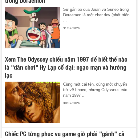
trong Doraemon
Sự gắn bó của Jaian và Suneo trong
Doraemon là một char dev (phát triển
...
31/07/2026
Xem The Odyssey chiếu năm 1997 để biết thế nào
là "dân chơi" Hy Lạp cổ đại: ngạo mạn và hưởng
lạc
Cùng một cái tên, cùng một chuyến
trở về Ithaca, nhưng Odysseus của
năm 1997 ...
30/07/2026
Chiếc PC từng phục vụ game giờ phải "gánh" cả