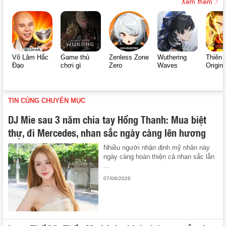
Xem thêm
Võ Lâm Hắc
Game thủ
Zenless Zone
Wuthering
Thiên 
Đạo
chơi gì
Zero
Waves
Origin
TIN CÙNG CHUYÊN MỤC
DJ Mie sau 3 năm chia tay Hồng Thanh: Mua biệt
thự, đi Mercedes, nhan sắc ngày càng lên hương
Nhiều người nhận định mỹ nhân này
ngày càng hoàn thiện cả nhan sắc lẫn
...
07/08/2026