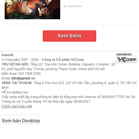
11 năm trước
Xem thêm
GameK
© Copyright 2007 - 2026 –
Công ty Cổ phần VCCorp
TRỤ SỞ HÀ NỘI:
Tầng 22, Tòa nhà Center Building, Hapulico Complex, Số
01, phố Nguyễn Huy Tưởng, phường Thanh Xuân, thành phố Hà Nội.
Điện thoại: 024 7309 5555.
Email:
info@gamek.vn
VPĐD TẠI TP.HCM:
Tầng 4 Tòa nhà 123, 127 Võ Văn Tần, phường 6, quận 3, TP. Hồ Chí
Minh
Hỗ trợ quảng cáo:
Giấy phép thiết lập trang thông tin điện tử tổng hợp trên internet số 3634/GP-TTĐT do Sở
Thông tin và Truyền thông TP Hà Nội cấp ngày 06/09/2017
Chính sách bảo mật
Xem bản Desktop