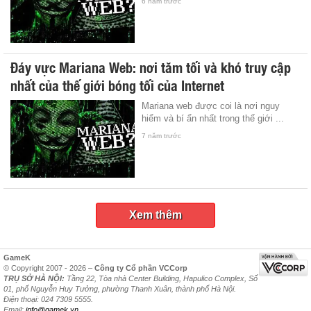
6 năm trước
Đáy vực Mariana Web: nơi tăm tối và khó truy cập
nhất của thế giới bóng tối của Internet
Mariana web được coi là nơi nguy
hiểm và bí ẩn nhất trong thế giới ...
7 năm trước
Xem thêm
GameK
© Copyright 2007 - 2026 –
Công ty Cổ phần VCCorp
TRỤ SỞ HÀ NỘI:
Tầng 22, Tòa nhà Center Building, Hapulico Complex, Số
01, phố Nguyễn Huy Tưởng, phường Thanh Xuân, thành phố Hà Nội.
Điện thoại: 024 7309 5555.
Email:
info@gamek.vn