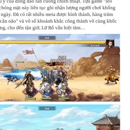
ú ý của đông đảo fan cuồng chiến thuật. Tựa game "leo
chóng mặt này liên tục ghi nhận lượng người chơi khổng
 ngày. Đã có rất nhiều meta được hình thành, hàng trăm
 "cân não" và vô số khoảnh khắc công thành vô cùng khốc
ưng, cho đến tận giờ, Lữ Bố vẫn biệt tăm…