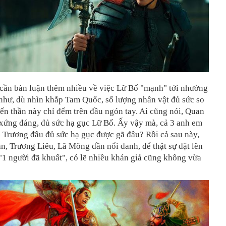
 cần bàn luận thêm nhiều về việc Lữ Bố "mạnh" tới nhường
như, dù nhìn khắp Tam Quốc, số lượng nhân vật đủ sức so
hiến thần này chỉ đếm trên đầu ngón tay. Ai cũng nói, Quan
 xứng đáng, đủ sức hạ gục Lữ Bố. Ấy vậy mà, cả 3 anh em
 Trương đâu đủ sức hạ gục được gã đâu? Rồi cả sau này,
n, Trương Liêu, Lã Mông dần nổi danh, để thật sự đặt lên
"1 người đã khuất", có lẽ nhiều khán giả cũng không vừa