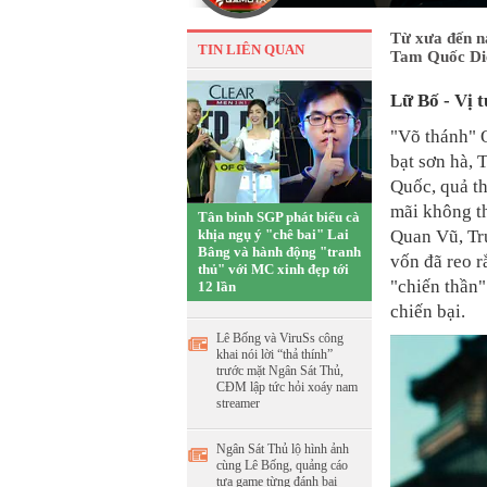
Từ xưa đến n
TIN LIÊN QUAN
Tam Quốc Diễn
Lữ Bố - Vị 
"Võ thánh" 
bạt sơn hà,
Quốc, quả th
mãi không th
Tân binh SGP phát biểu cà
khịa ngụ ý "chê bai" Lai
Quan Vũ, Trư
Bâng và hành động "tranh
vốn đã reo r
thủ" với MC xinh đẹp tới
"chiến thần"
12 lần
chiến bại.
Lê Bống và ViruSs công
khai nói lời “thả thính”
trước mặt Ngân Sát Thủ,
CĐM lập tức hỏi xoáy nam
streamer
Ngân Sát Thủ lộ hình ảnh
cùng Lê Bống, quảng cáo
tựa game từng đánh bại