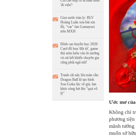
Chỉ cần bóp cò là màn hình
'đi viện'!
Giọt nước tràn ly: BLV
Hoàng Luân xóa bài xin
lỗi, "var" fan Gumayusi
trên MXH
Đỉnh cao huyền học 2026:
Card đồ họa 'đột tử', game
thủ ném luôn vào lò nướng
và cái kết khiến chuyên gia
cũng phải ngả mũ!
Tranh cãi nảy lửa toàn cầu:
Dragon Ball lộ tạo hình
Son Goku lúc về già, fan
khóc ròng hét lên "quá vô
lý"
Ước mơ của 
Không chỉ tr
phương tiện 
mãnh tướng 
muốn sở hữu