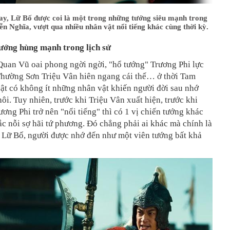
ay, Lữ Bố được coi là một trong những tướng siêu mạnh trong
 Nghĩa, vượt qua nhiều nhân vật nổi tiếng khác cùng thời kỳ.
tướng hùng mạnh trong lịch sử
Quan Vũ oai phong ngời ngời, "hổ tướng" Trương Phi lực
 Thường Sơn Triệu Vân hiên ngang cái thế… ở thời Tam
ật có không ít những nhân vật khiến người đời sau nhớ
ôi. Tuy nhiên, trước khi Triệu Vân xuất hiện, trước khi
ơng Phi trở nên "nổi tiếng" thì có 1 vị chiến tướng khác
ắc nỗi sợ hãi tứ phương. Đó chẳng phải ai khác mà chính là
 Lữ Bố, người được nhớ đến như một viên tướng bất khả