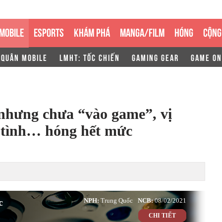
MOBILE
ESPORTS
KHÁM PHÁ
MANGA/FILM
HÓNG
CỘNG
 QUÂN MOBILE
LMHT: TỐC CHIẾN
GAMING GEAR
GAME ON
hưng chưa “vào game”, vị
 tình… hóng hết mức
c
NPH:
Trung Quốc
NCB:
08/02/2021
CHI TIẾT