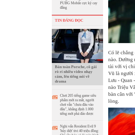
PUBG Mobile cực kỳ cay
đắng
TIN ĐÁNG ĐỌC
Có lẽ chẳng
nào. Dường 
tài với vị c
Bán toàn Porsche, cô gái
rò rỉ nhiều video nhạy
Vũ là người
cảm, lên tiếng nói về
Lưu - Quan -
drama
nào Triệu Vâ
bàn cân với 
Chơi 205 tiếng game siêu
phẩm mới ra mắt, người
lòng.
chơi vẫn "chưa đâu vào
đâu", khẳng định 1.000
tiếng mới phá đảo được
Nghi vấn Resident Evil 9
'hủy diệt' tivi 40 triệu đồng: