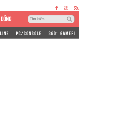
 ĐỒNG
LINE
PC/CONSOLE
360° GAMEFI