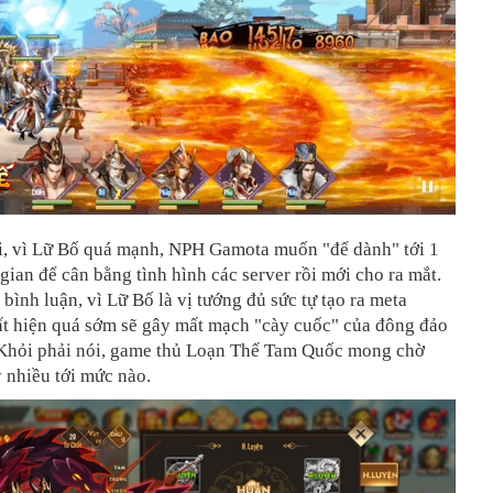
i, vì Lữ Bố quá mạnh, NPH Gamota muốn "để dành" tới 1
gian để cân bằng tình hình các server rồi mới cho ra mắt.
 bình luận, vì Lữ Bố là vị tướng đủ sức tự tạo ra meta
ất hiện quá sớm sẽ gây mất mạch "cày cuốc" của đông đảo
 Khỏi phải nói, game thủ Loạn Thế Tam Quốc mong chờ
y nhiều tới mức nào.