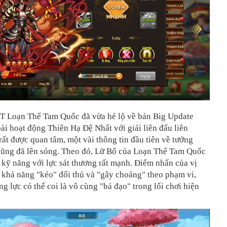
T Loạn Thế Tam Quốc đã vừa hé lộ về bản Big Update
ài hoạt động Thiên Hạ Đệ Nhất với giải liên đấu liên
rất được quan tâm, một vài thông tin đầu tiên về tướng
cũng đã lên sóng. Theo đó, Lữ Bố của Loạn Thế Tam Quốc
 kỹ năng với lực sát thương rất mạnh. Điểm nhấn của vị
 khả năng "kéo" đối thủ và "gây choáng" theo phạm vi,
g lực có thể coi là vô cùng "bá đạo" trong lối chơi hiện