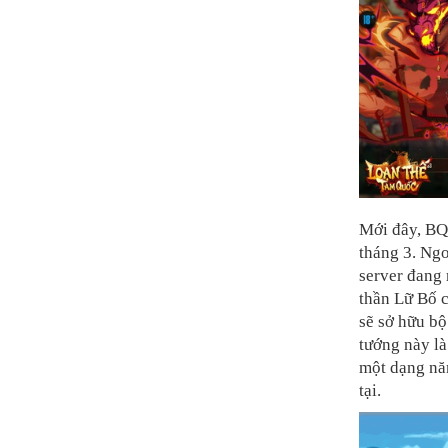
Mới đây, BQ
tháng 3. Ngo
server đang 
thần Lữ Bố 
sẽ sở hữu bộ
tướng này là
một dạng năn
tại.