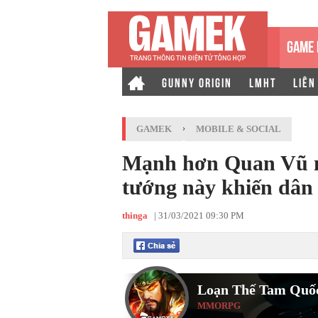
GAME 
GUNNY ORIGIN
LMHT
LIÊN
GAMEK
›
MOBILE & SOCIAL
Mạnh hơn Quan Vũ n
tướng này khiến dân
thinga
|
31/03/2021 09:30 PM
Loạn Thế Tam Quố
MMORPG