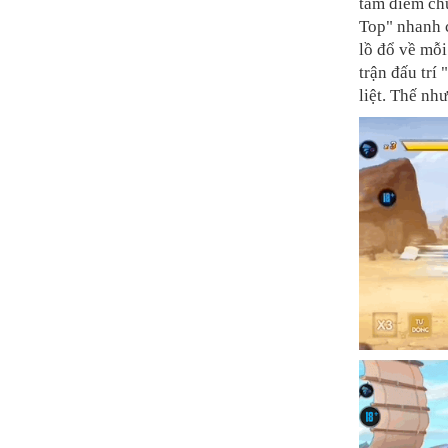
tâm điểm ch
Top" nhanh 
lồ đổ về mỗi
trận đấu trí
liệt. Thế nh