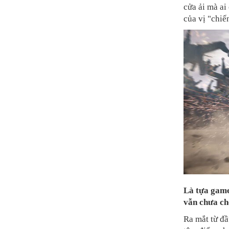
cửa ải mà a
của vị "chiế
Là tựa gam
vẫn chưa c
Ra mắt từ đ