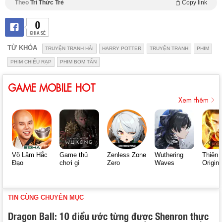
Theo
Trí Thức Trẻ
Copy link
0
CHIA SẺ
TỪ KHÓA
TRUYỆN TRANH HÀI
HARRY POTTER
TRUYỆN TRANH
PHIM
PHIM CHIẾU RẠP
PHIM BOM TẤN
GAME MOBILE HOT
Xem thêm
Võ Lâm Hắc
Game thủ
Zenless Zone
Wuthering
Thiên 
Đạo
chơi gì
Zero
Waves
Origin
TIN CÙNG CHUYÊN MỤC
Dragon Ball: 10 điều ước từng được Shenron thực