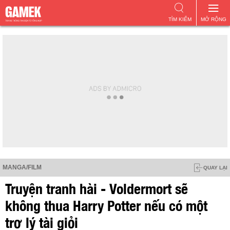
TÌM KIẾM
MỞ RỘNG
MANGA/FILM
QUAY LẠI
Truyện tranh hài - Voldermort sẽ
không thua Harry Potter nếu có một
trợ lý tài giỏi