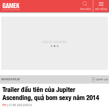
TÌM KIẾM
MỞ RỘNG
MANGA/FILM
QUAY LẠI
Trailer đầu tiên của Jupiter
Ascending, quả bom sexy năm 2014
PV
| 17:00 10/12/2013