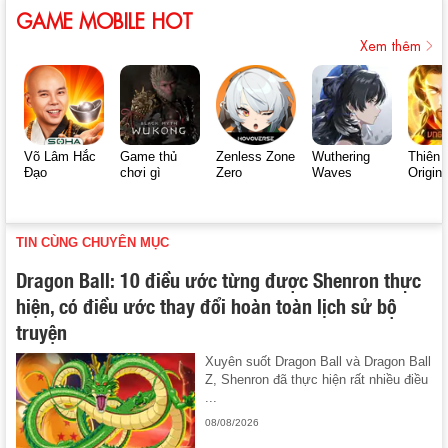
GAME MOBILE HOT
Xem thêm
Võ Lâm Hắc
Game thủ
Zenless Zone
Wuthering
Thiên 
Đạo
chơi gì
Zero
Waves
Origin
TIN CÙNG CHUYÊN MỤC
Dragon Ball: 10 điều ước từng được Shenron thực
hiện, có điều ước thay đổi hoàn toàn lịch sử bộ
truyện
Xuyên suốt Dragon Ball và Dragon Ball
Z, Shenron đã thực hiện rất nhiều điều
...
08/08/2026