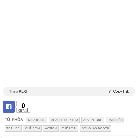
Theo
PLXH /
Copy link
0
CHIA SẺ
TỪ KHÓA
MILA KUNIS
CHANNING TATUM
ADVENTURE
ĐẠO DIỄN
TRAILER
QUẢ BOM
ACTION
THỂ LOẠI
DOUGLAS BOOTH