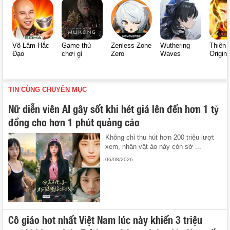
Võ Lâm Hắc
Game thủ
Zenless Zone
Wuthering
Thiên 
Đạo
chơi gì
Zero
Waves
Origin
TIN CÙNG CHUYÊN MỤC
Nữ diễn viên AI gây sốt khi hét giá lên đến hơn 1 tỷ
đồng cho hơn 1 phút quảng cáo
Không chỉ thu hút hơn 200 triệu lượt
xem, nhân vật ảo này còn sở ...
06/08/2026
Cô giáo hot nhất Việt Nam lúc này khiến 3 triệu