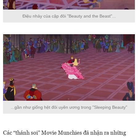
Điệu nhảy của cặp đôi "Beauty and the Beast"...
...gần như giống hệt đôi uyên ương trong "Sleeping Beauty"
Các “thánh soi” Movie Munchies đã nhận ra những