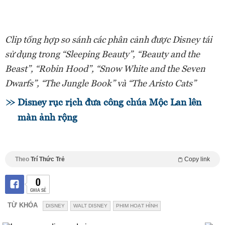
Clip tổng hợp so sánh các phân cảnh được Disney tái
sử dụng trong “Sleeping Beauty”, “Beauty and the
Beast”, “Robin Hood”, “Snow White and the Seven
Dwarfs”, “The Jungle Book” và “The Aristo Cats”
Disney rục rịch đưa công chúa Mộc Lan lên
màn ảnh rộng
Theo
Trí Thức Trẻ
Copy link
0
CHIA SẺ
TỪ KHÓA
DISNEY
WALT DISNEY
PHIM HOẠT HÌNH