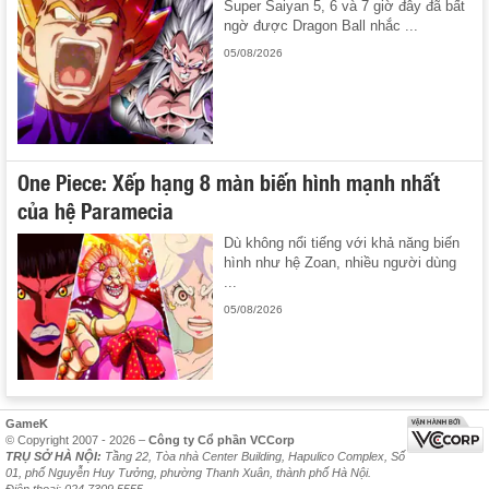
Super Saiyan 5, 6 và 7 giờ đây đã bất
ngờ được Dragon Ball nhắc ...
05/08/2026
One Piece: Xếp hạng 8 màn biến hình mạnh nhất
của hệ Paramecia
Dù không nổi tiếng với khả năng biến
hình như hệ Zoan, nhiều người dùng
...
05/08/2026
GameK
© Copyright 2007 - 2026 –
Công ty Cổ phần VCCorp
TRỤ SỞ HÀ NỘI:
Tầng 22, Tòa nhà Center Building, Hapulico Complex, Số
01, phố Nguyễn Huy Tưởng, phường Thanh Xuân, thành phố Hà Nội.