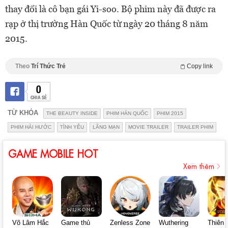
thay đổi là cô bạn gái Yi-soo. Bộ phim này đã được ra
rạp ở thị trường Hàn Quốc từ ngày 20 tháng 8 năm
2015.
Theo
Trí Thức Trẻ
Copy link
0
CHIA SẺ
TỪ KHÓA
THE BEAUTY INSIDE
PHIM HÀN QUỐC
PHIM 2015
PHIM HÀI HƯỚC
TÌNH YÊU
LÃNG MẠN
MOVIE TRAILER
TRAILER PHIM
GAME MOBILE HOT
Xem thêm
Võ Lâm Hắc
Game thủ
Zenless Zone
Wuthering
Thiên 