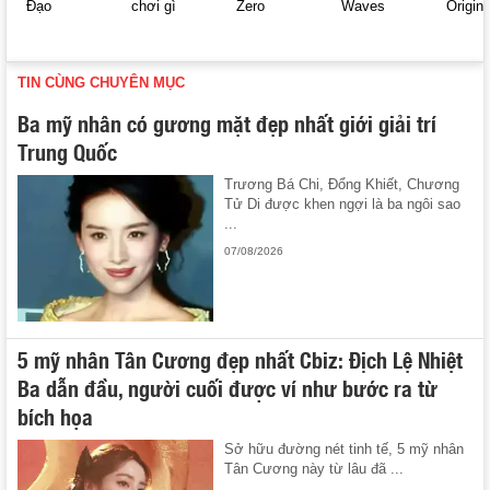
Đạo
chơi gì
Zero
Waves
Origin
TIN CÙNG CHUYÊN MỤC
Ba mỹ nhân có gương mặt đẹp nhất giới giải trí
Trung Quốc
Trương Bá Chi, Đổng Khiết, Chương
Tử Di được khen ngợi là ba ngôi sao
...
07/08/2026
5 mỹ nhân Tân Cương đẹp nhất Cbiz: Địch Lệ Nhiệt
Ba dẫn đầu, người cuối được ví như bước ra từ
bích họa
Sở hữu đường nét tinh tế, 5 mỹ nhân
Tân Cương này từ lâu đã ...