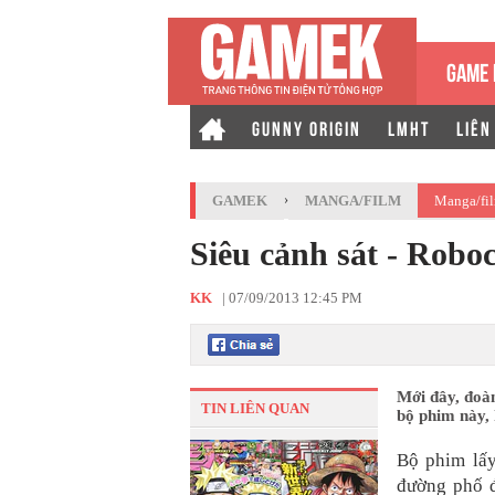
GAME 
GUNNY ORIGIN
LMHT
LIÊN
GAMEK
›
MANGA/FILM
Manga/fi
Siêu cảnh sát - Roboc
KK
|
07/09/2013 12:45 PM
Mới đây, đoàn
TIN LIÊN QUAN
bộ phim này,
Bộ phim lấy
đường phố đ