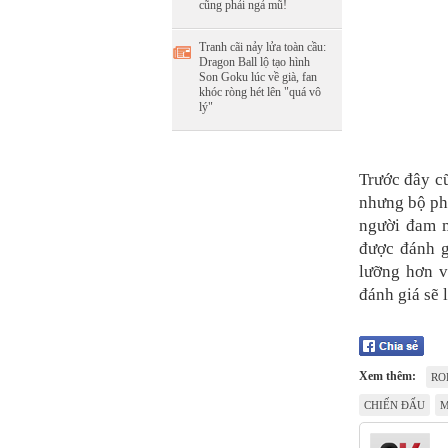
cũng phải ngả mũ!
Tranh cãi nảy lửa toàn cầu:
Dragon Ball lộ tạo hình
Son Goku lúc về già, fan
khóc ròng hét lên "quá vô
lý"
Trước đây c
nhưng bộ ph
người đam m
được đánh g
lưỡng hơn v
đánh giá sẽ 
Xem thêm:
RO
CHIẾN ĐẤU
M