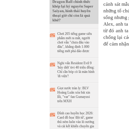
Dragon Ball chính thức
cảnh sát mẫ
khép lại kỷ nguyên Super
những tổ chứ
Saiyan, hình thái huyền
thoại giờ chỉ còn là quá
sống nhưng g
khứ?
Alex, anh t
từ đó anh t
Chơi 205 tiếng game siêu
chống lại cá
phẩm mới ra mắt, người
chơi vẫn "chưa đâu vào
để cảm nhận
đâu", khẳng định 1.000
tiếng mới phá đảo được
Nghi vấn Resident Evil 9
'hủy diệt' tivi 40 triệu đồng:
Chỉ cần bóp cò là màn hình
'đi viện'!
Giọt nước tràn ly: BLV
Hoàng Luân xóa bài xin
lỗi, "var" fan Gumayusi
trên MXH
Đỉnh cao huyền học 2026:
Card đồ họa 'đột tử', game
thủ ném luôn vào lò nướng
và cái kết khiến chuyên gia