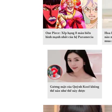
One Piece: Xếp hạng 8 màn biến
Hoa 
hình mạnh nhất của hệ Paramecia
nào 
mua n
Gương mặt của Quỳnh Kool không
thể nào như thế này được