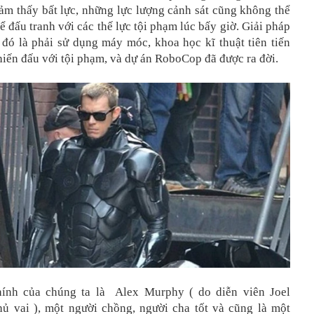
ảm thấy bất lực, những lực lượng cảnh sát cũng không thể
ể đấu tranh với các thế lực tội phạm lúc bấy giờ. Giải pháp
 đó là phải sử dụng máy móc, khoa học kĩ thuật tiên tiến
hiến đấu với tội phạm, và dự án RoboCop đã được ra đời.
hính của chúng ta là Alex Murphy ( do diễn viên Joel
ủ vai ), một người chồng, người cha tốt và cũng là một