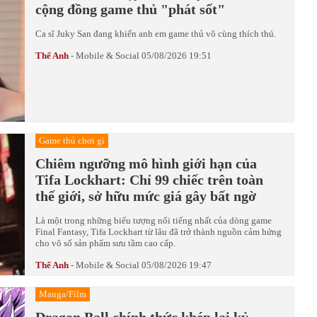
cộng đồng game thủ "phát sốt"
Ca sĩ Juky San đang khiến anh em game thủ vô cùng thích thú.
Thế Anh
-
Mobile & Social
05/08/2026 19:51
Game thủ chơi gì
Chiêm ngưỡng mô hình giới hạn của
Tifa Lockhart: Chỉ 99 chiếc trên toàn
thế giới, sở hữu mức giá gây bất ngờ
Là một trong những biểu tượng nổi tiếng nhất của dòng game
Final Fantasy, Tifa Lockhart từ lâu đã trở thành nguồn cảm hứng
cho vô số sản phẩm sưu tầm cao cấp.
Thế Anh
-
Mobile & Social
05/08/2026 19:47
Manga/Film