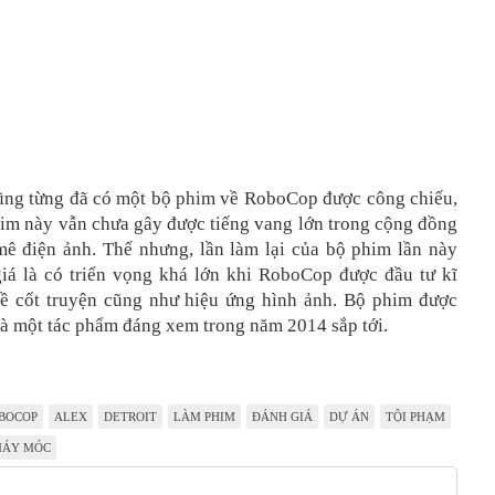
ũng từng đã có một bộ phim về RoboCop được công chiếu,
im này vẫn chưa gây được tiếng vang lớn trong cộng đồng
ê điện ảnh. Thế nhưng, lần làm lại của bộ phim lần này
iá là có triển vọng khá lớn khi RoboCop được đầu tư kĩ
ề cốt truyện cũng như hiệu ứng hình ảnh. Bộ phim được
là một tác phẩm đáng xem trong năm 2014 sắp tới.
BOCOP
ALEX
DETROIT
LÀM PHIM
ĐÁNH GIÁ
DỰ ÁN
TỘI PHẠM
ÁY MÓC