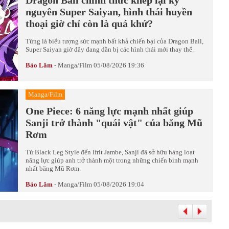
Dragon Ball chính thức khép lại kỷ
nguyên Super Saiyan, hình thái huyền
thoại giờ chỉ còn là quá khứ?
Từng là biểu tượng sức mạnh bất khả chiến bại của Dragon Ball,
Super Saiyan giờ đây đang dần bị các hình thái mới thay thế.
Bảo Lâm
-
Manga/Film
05/08/2026 19:36
Manga/Film
One Piece: 6 năng lực mạnh nhất giúp
Sanji trở thành "quái vật" của băng Mũ
Rơm
Từ Black Leg Style đến Ifrit Jambe, Sanji đã sở hữu hàng loạt
năng lực giúp anh trở thành một trong những chiến binh mạnh
nhất băng Mũ Rơm.
Bảo Lâm
-
Manga/Film
05/08/2026 19:04