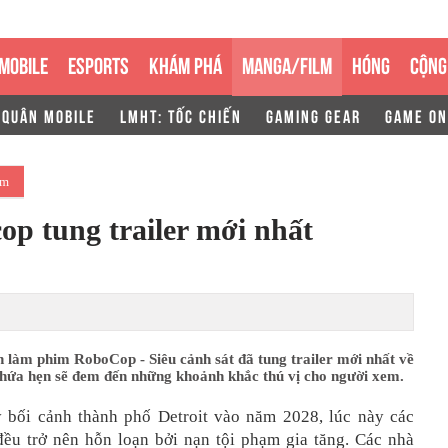
MOBILE
ESPORTS
KHÁM PHÁ
MANGA/FILM
HÓNG
CỘNG
 QUÂN MOBILE
LMHT: TỐC CHIẾN
GAMING GEAR
GAME ON
lm
op tung trailer mới nhất
 làm phim RoboCop - Siêu cảnh sát đã tung trailer mới nhất về
 hứa hẹn sẽ đem đến những khoảnh khắc thú vị cho người xem.
 bối cảnh thành phố Detroit vào năm 2028, lúc này các
ều trở nên hỗn loạn bởi nạn tội phạm gia tăng. Các nhà