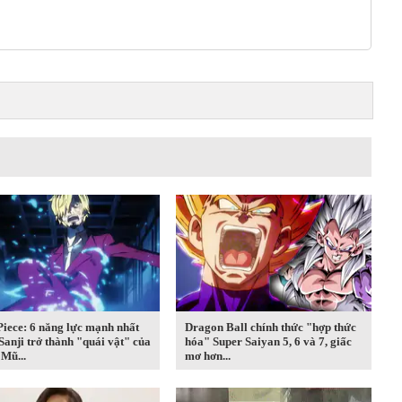
iece: 6 năng lực mạnh nhất
Dragon Ball chính thức "hợp thức
Sanji trở thành "quái vật" của
hóa" Super Saiyan 5, 6 và 7, giấc
Mũ...
mơ hơn...