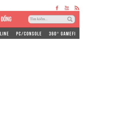
 ĐỒNG
LINE
PC/CONSOLE
360° GAMEFI