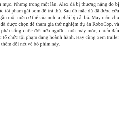
u mực. Nhưng trong một lần, Alex đã bị thương nặng do bị
c tội phạm gài bom để trả thù. Sau đó mặc dù đã được cứu
ần một nửa cơ thể của anh ta phải bị cắt bỏ. May mắn cho
a đã được chọn để tham gia thử nghiệm dự án RoboCop, và
a phải sống cuộc đời nửa người - nửa máy móc, chiến đấu
c tổ chức tội phạm đang hoành hành. Hãy cùng xem trailer
 thêm đôi nét về bộ phim này.