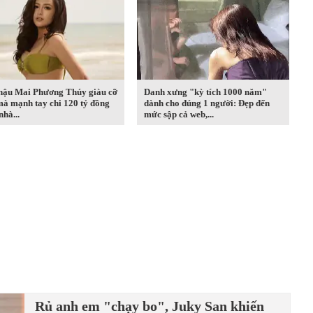
hậu Mai Phương Thúy giàu cỡ
Danh xưng "kỳ tích 1000 năm"
mà mạnh tay chi 120 tỷ đồng
dành cho đúng 1 người: Đẹp đến
hà...
mức sập cả web,...
Rủ anh em "chạy bo", Juky San khiến