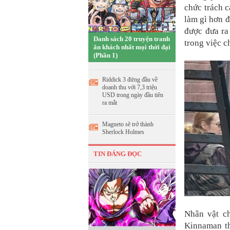
chức trách c
làm gì hơn đ
được đưa ra
Danh sách 20 truyện tranh
trong việc c
ăn khách nhất mọi thời đại
(Phần 1)
Riddick 3 đứng đầu về
doanh thu với 7,3 triệu
USD trong ngày đầu tiên
ra mắt
Magneto sẽ trở thành
Sherlock Holmes
TIN ĐÁNG ĐỌC
Nhân vật c
Kinnaman th