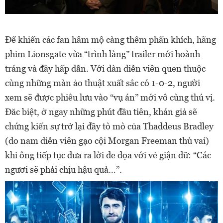
Để khiến các fan hâm mộ càng thêm phấn khích, hãng
phim Lionsgate vừa “trình làng” trailer mới hoành
tráng và đầy hấp dẫn. Với dàn diễn viên quen thuộc
cùng những màn ảo thuật xuất sắc có 1-0-2, người
xem sẽ được phiêu lưu vào “vụ án” mới vô cùng thú vị.
Đăc biệt, ở ngay những phút đầu tiên, khán giả sẽ
chứng kiến sự trở lại đầy tò mò của Thaddeus Bradley
(do nam diễn viên gạo cội Morgan Freeman thủ vai)
khi ông tiếp tục đưa ra lời đe dọa với vẻ giận dữ: “Các
ngươi sẽ phải chịu hậu quả…”.