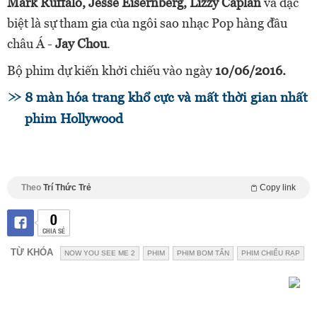
Mark Ruffalo, Jesse Eisernberg, Lizzy Caplan
và đặc
biệt là sự tham gia của ngôi sao nhạc Pop hàng đầu
châu Á -
Jay Chou
.
Bộ phim dự kiến khởi chiếu vào ngày
10/06/2016.
8 màn hóa trang khổ cực và mất thời gian nhất
phim Hollywood
Theo
Trí Thức Trẻ
Copy link
0
CHIA SẺ
TỪ KHÓA
NOW YOU SEE ME 2
PHIM
PHIM BOM TẤN
PHIM CHIẾU RẠP