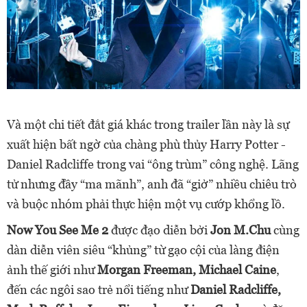
Và một chi tiết đắt giá khác trong trailer lần này là sự
xuất hiện bất ngờ của chàng phù thủy Harry Potter -
Daniel Radcliffe trong vai “ông trùm” công nghệ. Lãng
tử nhưng đầy “ma mãnh”, anh đã “giở” nhiều chiêu trò
và buộc nhóm phải thực hiện một vụ cướp khổng lồ.
Now You See Me 2
được đạo diễn bởi
Jon M.Chu
cùng
dàn diễn viên siêu “khủng” từ gạo cội của làng điện
ảnh thế giới như
Morgan Freeman, Michael Caine
,
đến các ngôi sao trẻ nổi tiếng như
Daniel Radcliffe,