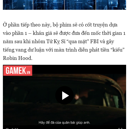
Ở phần tiếp theo này, bộ phim sẽ có cốt truyện dựa
vào phần 1 – khán giả sẽ được đưa đến mốc thời gian 1
năm sau khi nhóm Tứ Kỵ Sĩ “qua mặt” FBI và gây
tiếng vang dư luận với màn trình diễn phát tiền “kiểu”
Robin Hood.