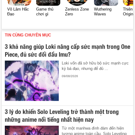
Võ Lâm Hắc
Game thủ
Zenless Zone
Wuthering
Thiên 
Đạo
chơi gì
Zero
Waves
Origin
TIN CÙNG CHUYÊN MỤC
3 khả năng giúp Loki nâng cấp sức mạnh trong One
Piece, đủ sức đối đầu Imu?
Loki vốn đã sở hữu bộ sức mạnh cực
kỳ bá đạo, nhưng để đủ ...
09/08/2026
3 lý do khiến Solo Leveling trở thành một trong
những anime nổi tiếng nhất hiện nay
Từ một manhwa đình đám đến hiện
tượng anime toàn cầu, Solo Leveling