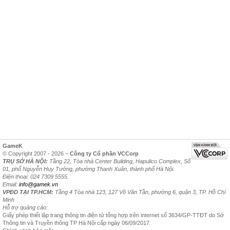
GameK
© Copyright 2007 - 2026 –
Công ty Cổ phần VCCorp
TRỤ SỞ HÀ NỘI:
Tầng 22, Tòa nhà Center Building, Hapulico Complex, Số
01, phố Nguyễn Huy Tưởng, phường Thanh Xuân, thành phố Hà Nội.
Điện thoại: 024 7309 5555.
Email:
info@gamek.vn
VPĐD TẠI TP.HCM:
Tầng 4 Tòa nhà 123, 127 Võ Văn Tần, phường 6, quận 3, TP. Hồ Chí
Minh
Hỗ trợ quảng cáo:
Giấy phép thiết lập trang thông tin điện tử tổng hợp trên internet số 3634/GP-TTĐT do Sở
Thông tin và Truyền thông TP Hà Nội cấp ngày 06/09/2017