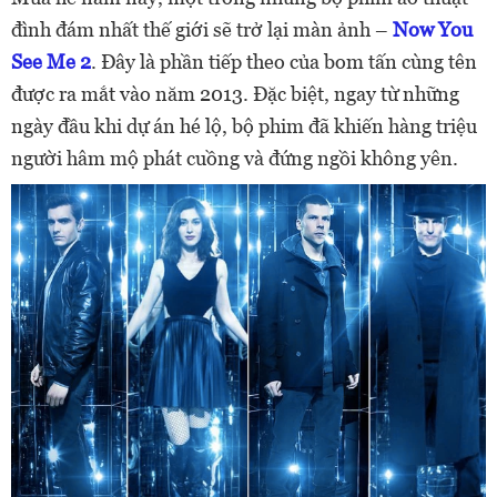
đình đám nhất thế giới sẽ trở lại màn ảnh –
Now You
See Me 2
. Đây là phần tiếp theo của bom tấn cùng tên
được ra mắt vào năm 2013. Đặc biệt, ngay từ những
ngày đầu khi dự án hé lộ, bộ phim đã khiến hàng triệu
người hâm mộ phát cuồng và đứng ngồi không yên.