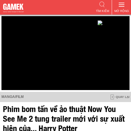
TÌM KIẾM
MỞ RỘNG
MANGA/FILM
QUAY LẠI
Phim bom tấn về ảo thuật Now You
See Me 2 tung trailer mới với sự xuất
hiện của... Harry Potter