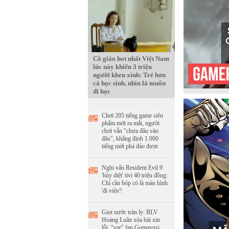
Cô giáo hot nhất Việt Nam
lúc này khiến 3 triệu
người khen xinh: Trẻ hơn
cả học sinh, nhìn là muốn
đi học
Chơi 205 tiếng game siêu
phẩm mới ra mắt, người
chơi vẫn "chưa đâu vào
đâu", khẳng định 1.000
tiếng mới phá đảo được
Nghi vấn Resident Evil 9
'hủy diệt' tivi 40 triệu đồng:
Chỉ cần bóp cò là màn hình
'đi viện'!
Giọt nước tràn ly: BLV
Hoàng Luân xóa bài xin
lỗi, "var" fan Gumayusi