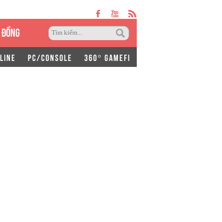
 ĐỒNG
LINE
PC/CONSOLE
360° GAMEFI