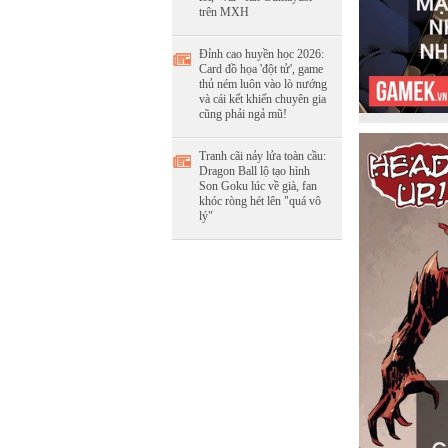
trên MXH
Đỉnh cao huyền học 2026:
Card đồ họa 'đột tử', game
thủ ném luôn vào lò nướng
và cái kết khiến chuyên gia
cũng phải ngả mũ!
Tranh cãi nảy lửa toàn cầu:
Dragon Ball lộ tạo hình
Son Goku lúc về già, fan
khóc ròng hét lên "quá vô
lý"