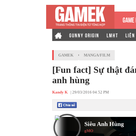
GAME 
GUNNY ORIGIN
LMHT
LIÊN
GAMEK
›
MANGA/FILM
[Fun fact] Sự thật đá
anh hùng
Kandy K
|
29/03/2016 04:52 PM
Siêu Anh Hùng
gMO