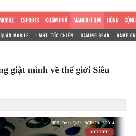
MOBILE
ESPORTS
KHÁM PHÁ
MANGA/FILM
HÓNG
CỘNG
 QUÂN MOBILE
LMHT: TỐC CHIẾN
GAMING GEAR
GAME ON
ng giật mình về thế giới Siêu
NPH:
Trung Quốc
NCB:
20/12/2014
CHI TIẾT