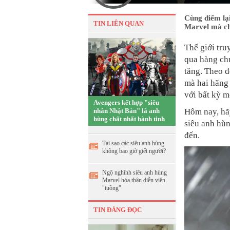
Cùng điểm lại
TIN LIÊN QUAN
Marvel mà ch
Thế giới tru
qua hàng chụ
tăng. Theo đ
mà hai hãng 
với bất kỳ m
Avengers kết hợp "siêu
nhân Nhật Bản" là anh
Hôm nay, hãy
hùng chất nhất hành tinh
siêu anh hù
đến.
Tại sao các siêu anh hùng
không bao giờ giết người?
Ngộ nghĩnh siêu anh hùng
Marvel hóa thân diễn viên
"tuồng"
TIN ĐÁNG ĐỌC