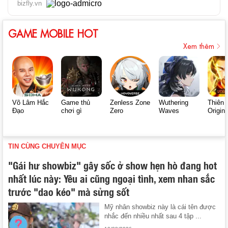
bizfly.vn
GAME MOBILE HOT
Xem thêm
Võ Lâm Hắc
Game thủ
Zenless Zone
Wuthering
Thiên 
Đạo
chơi gì
Zero
Waves
Origin
TIN CÙNG CHUYÊN MỤC
"Gái hư showbiz" gây sốc ở show hẹn hò đang hot
nhất lúc này: Yêu ai cũng ngoại tình, xem nhan sắc
trước "dao kéo" mà sửng sốt
Mỹ nhân showbiz này là cái tên được
nhắc đến nhiều nhất sau 4 tập ...