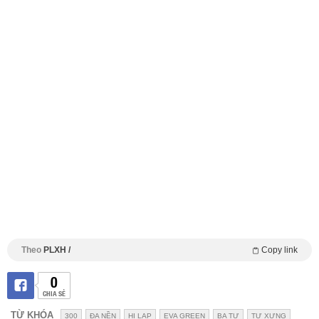
Theo
PLXH /
Copy link
0
CHIA SẺ
TỪ KHÓA
300
ĐA NỀN
HI LẠP
EVA GREEN
BA TƯ
TỰ XƯNG