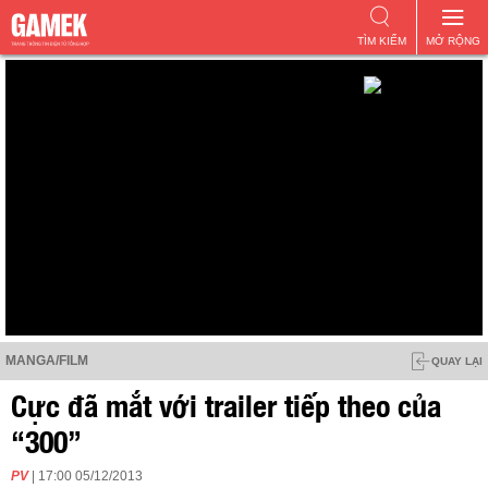
TÌM KIẾM
MỞ RỘNG
MANGA/FILM
QUAY LẠI
Cực đã mắt với trailer tiếp theo của
“300”
PV
| 17:00 05/12/2013