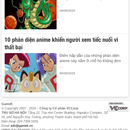
...
08/08/2026
10 phản diện anime khiến người xem tiếc nuối vì
thất bại
Điểm hấp dẫn của những phản diện
anime này nằm ở chỗ họ không đơn
...
08/08/2026
GameK
© Copyright 2007 - 2026 –
Công ty Cổ phần VCCorp
TRỤ SỞ HÀ NỘI:
Tầng 22, Tòa nhà Center Building, Hapulico Complex, Số
01, phố Nguyễn Huy Tưởng, phường Thanh Xuân, thành phố Hà Nội.
Điện thoại: 024 7309 5555.
Email:
info@gamek.vn
VPĐD TẠI TP.HCM:
Tầng 4 Tòa nhà 123, 127 Võ Văn Tần, phường 6, quận 3, TP. Hồ Chí