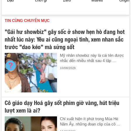
Đạo
chơi gì
Zero
Waves
Origin
TIN CÙNG CHUYÊN MỤC
"Gái hư showbiz" gây sốc ở show hẹn hò đang hot
nhất lúc này: Yêu ai cũng ngoại tình, xem nhan sắc
trước "dao kéo" mà sửng sốt
Mỹ nhân showbiz này là cái tên được
nhắc đến nhiều nhất sau 4 tập ...
10/08/2026
Cô giáo dạy Hoá gây sốt phim giờ vàng, hút triệu
lượt xem là ai?
Chỉ xuất hiện ít phút trong Mùa Hè
Năm Ấy, những đoạn clip của cô ...