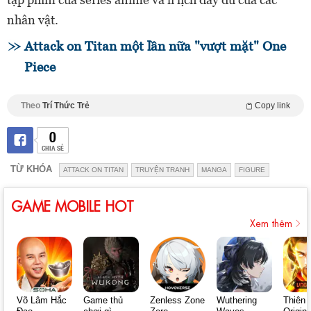
nhân vật.
Attack on Titan một lần nữa "vượt mặt" One
Piece
Theo
Trí Thức Trẻ
Copy link
0
CHIA SẺ
TỪ KHÓA
ATTACK ON TITAN
TRUYỆN TRANH
MANGA
FIGURE
GAME MOBILE HOT
Xem thêm
Võ Lâm Hắc
Game thủ
Zenless Zone
Wuthering
Thiên 