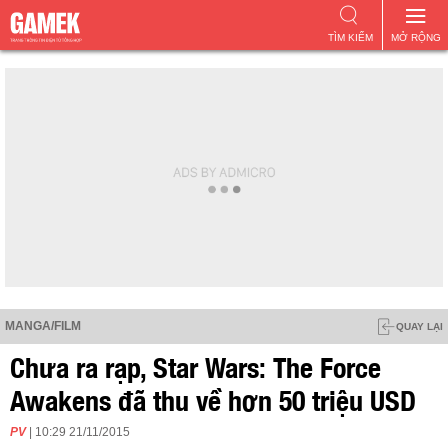
TÌM KIẾM
MỞ RỘNG
MANGA/FILM
QUAY LẠI
Chưa ra rạp, Star Wars: The Force
Awakens đã thu về hơn 50 triệu USD
PV
| 10:29 21/11/2015