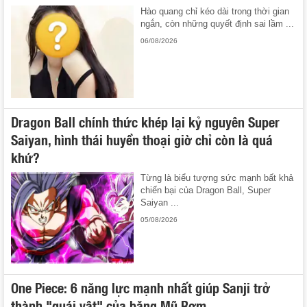
Hào quang chỉ kéo dài trong thời gian
ngắn, còn những quyết định sai lầm ...
06/08/2026
Dragon Ball chính thức khép lại kỷ nguyên Super
Saiyan, hình thái huyền thoại giờ chỉ còn là quá
khứ?
Từng là biểu tượng sức mạnh bất khả
chiến bại của Dragon Ball, Super
Saiyan ...
05/08/2026
One Piece: 6 năng lực mạnh nhất giúp Sanji trở
thành "quái vật" của băng Mũ Rơm