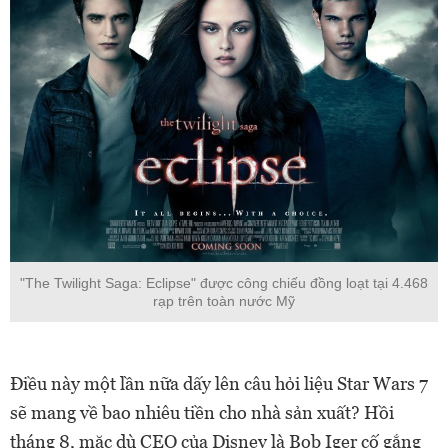
"The Twilight Saga: Eclipse" được công chiếu đồng loạt tại 4.468
rạp trên toàn nước Mỹ
Điều này một lần nữa dấy lên câu hỏi liệu Star Wars 7
sẽ mang về bao nhiêu tiền cho nhà sản xuất? Hồi
tháng 8, mặc dù CEO của Disney là Bob Iger cố gắng