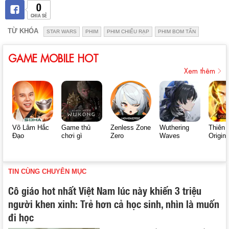
0
CHIA SẺ
TỪ KHÓA
STAR WARS
PHIM
PHIM CHIẾU RẠP
PHIM BOM TẤN
GAME MOBILE HOT
Xem thêm
Võ Lâm Hắc
Game thủ
Zenless Zone
Wuthering
Thiên 
Đạo
chơi gì
Zero
Waves
Origin
TIN CÙNG CHUYÊN MỤC
Cô giáo hot nhất Việt Nam lúc này khiến 3 triệu
người khen xinh: Trẻ hơn cả học sinh, nhìn là muốn
đi học