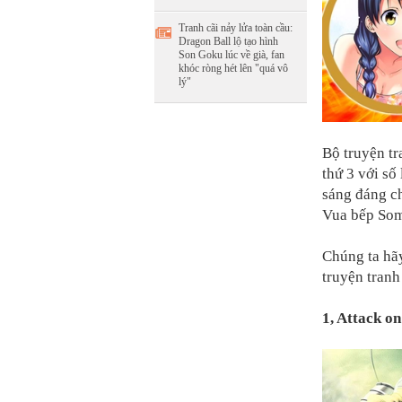
Tranh cãi nảy lửa toàn cầu:
Dragon Ball lộ tạo hình
Son Goku lúc về già, fan
khóc ròng hét lên "quá vô
lý"
Bộ truyện tr
thứ 3 với số
sáng đáng ch
Vua bếp Som
Chúng ta hãy
truyện tranh
1, Attack on