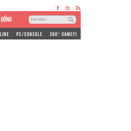
 ĐỒNG
LINE
PC/CONSOLE
360° GAMEFI