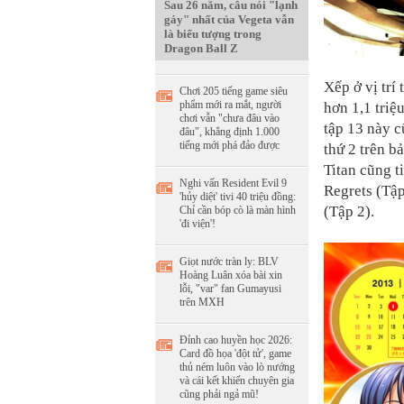
Sau 26 năm, câu nói "lạnh
gáy" nhất của Vegeta vẫn
là biểu tượng trong
Dragon Ball Z
Xếp ở vị trí 
Chơi 205 tiếng game siêu
phẩm mới ra mắt, người
hơn 1,1 triệ
chơi vẫn "chưa đâu vào
tập 13 này c
đâu", khẳng định 1.000
tiếng mới phá đảo được
thứ 2 trên b
Titan cũng ti
Nghi vấn Resident Evil 9
Regrets (Tập
'hủy diệt' tivi 40 triệu đồng:
(Tập 2).
Chỉ cần bóp cò là màn hình
'đi viện'!
Giọt nước tràn ly: BLV
Hoàng Luân xóa bài xin
lỗi, "var" fan Gumayusi
trên MXH
Đỉnh cao huyền học 2026:
Card đồ họa 'đột tử', game
thủ ném luôn vào lò nướng
và cái kết khiến chuyên gia
cũng phải ngả mũ!