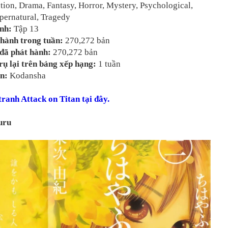
tion, Drama, Fantasy, Horror, Mystery, Psychological,
pernatural, Tragedy
ành:
Tập 13
hành trong tuần:
270,272 bản
đã phát hành:
270,272 bản
rụ lại trên bảng xếp hạng:
1 tuần
n:
Kodansha
 tranh
Attack on Titan tại đây.
uru