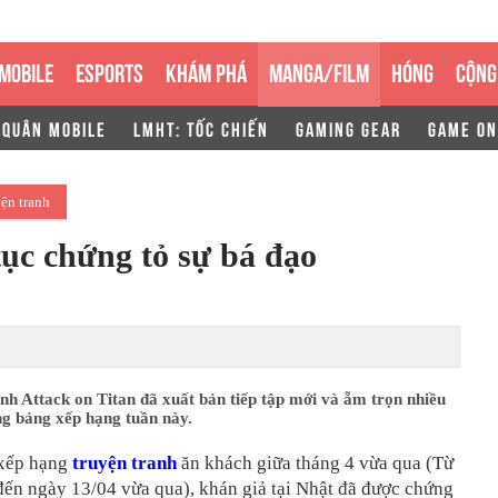
MOBILE
ESPORTS
KHÁM PHÁ
MANGA/FILM
HÓNG
CỘNG
 QUÂN MOBILE
LMHT: TỐC CHIẾN
GAMING GEAR
GAME ON
ện tranh
tục chứng tỏ sự bá đạo
nh Attack on Titan đã xuất bản tiếp tập mới và ẵm trọn nhiều
ong bảng xếp hạng tuần này.
 xếp hạng
truyện tranh
ăn khách giữa tháng 4 vừa qua (Từ
đến ngày 13/04 vừa qua), khán giả tại Nhật đã được chứng