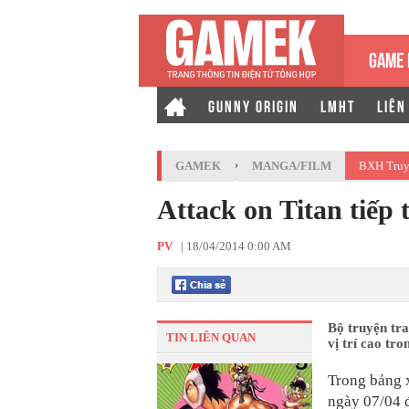
GAME 
GUNNY ORIGIN
LMHT
LIÊN
GAMEK
›
MANGA/FILM
BXH Truy
Attack on Titan tiếp 
PV
|
18/04/2014 0:00 AM
Bộ truyện tra
TIN LIÊN QUAN
vị trí cao tr
Trong bảng
ngày 07/04 