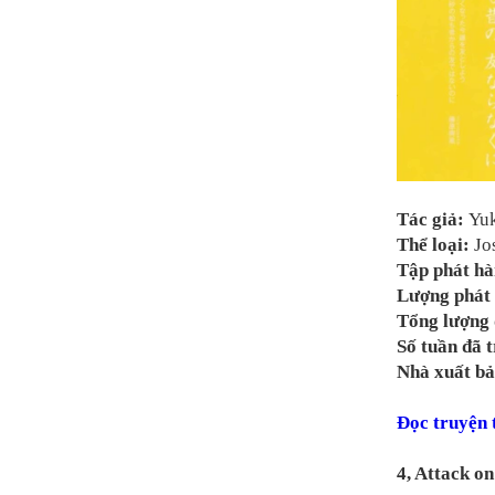
Tác giả:
Yuk
Thể loại:
Jo
Tập phát h
Lượng phát 
Tổng lượng 
Số tuần đã t
Nhà xuất bả
Đọc truyện
4, Attack o