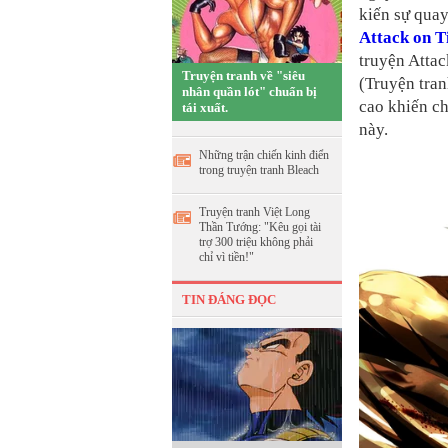
kiến sự quay
Attack on T
truyện Atta
Truyện tranh về "siêu
(Truyện tran
nhân quần lót" chuẩn bị
cao khiến ch
tái xuất.
này.
Những trận chiến kinh điển
trong truyện tranh Bleach
Truyện tranh Việt Long
Thần Tướng: "Kêu gọi tài
trợ 300 triệu không phải
chỉ vì tiền!"
TIN ĐÁNG ĐỌC