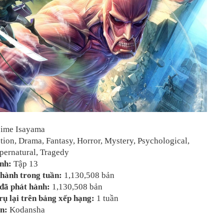
jime Isayama
tion, Drama, Fantasy, Horror, Mystery, Psychological,
pernatural, Tragedy
ành:
Tập 13
hành trong tuần:
1,130,508 bản
đã phát hành:
1,130,508 bản
rụ lại trên bảng xếp hạng:
1 tuần
n:
Kodansha