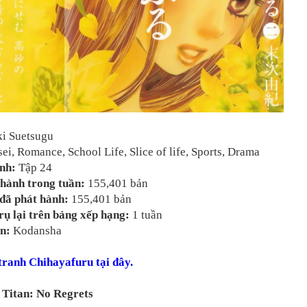
i Suetsugu
sei, Romance, School Life, Slice of life, Sports, Drama
ành:
Tập 24
hành trong tuần:
155,401 bản
đã phát hành:
155,401 bản
rụ lại trên bảng xếp hạng:
1 tuần
n:
Kodansha
 tranh
Chihayafuru
tại đây.
n Titan: No Regrets