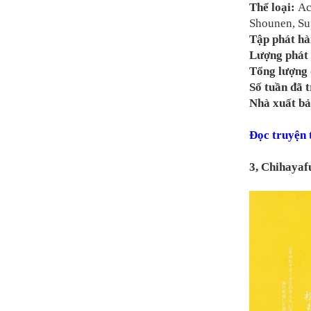
Thể loại:
Ac
Shounen, Su
Tập phát h
Lượng phát 
Tổng lượng 
Số tuần đã t
Nhà xuất bả
Đọc truyện
3, Chihayaf