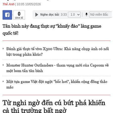
Thế Anh
| 10:05 10/05/2026
0
Nghe đọc bài
3:33
CHIA SẺ
Tân binh này đang thực sự "khuấy đảo" làng game
quốc tế!
Đánh giá thực tế vivo X300 Ultra: Khả năng chụp ảnh có nổi
bật trong phân khúc?
Monster Hunter Outlanders - tham vọng mới của Capcom về
một bom tấn tân binh
Một tựa game Việt đột ngột "bốc hơi", khiến cộng đồng thắc
mắc
Từ nghi ngờ đến cú bứt phá khiến
cả thị trường bất ngờ