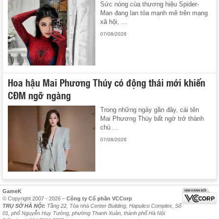
Sức nóng của thương hiệu Spider-
Man đang lan tỏa mạnh mẽ trên mạng
xã hội, ...
07/08/2026
Hoa hậu Mai Phương Thúy có động thái mới khiến
CĐM ngỡ ngàng
Trong những ngày gần đây, cái tên
Mai Phương Thúy bất ngờ trở thành
chủ ...
07/08/2026
GameK
© Copyright 2007 - 2026 –
Công ty Cổ phần VCCorp
TRỤ SỞ HÀ NỘI:
Tầng 22, Tòa nhà Center Building, Hapulico Complex, Số
01, phố Nguyễn Huy Tưởng, phường Thanh Xuân, thành phố Hà Nội.