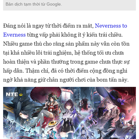
Bản dịch tạm thời từ Google.
Đáng nói là ngay từ thời điểm ra mắt,
Neverness to
Everness
từng vấp phải không ít ý kiến trái chiều.
Nhiều game thủ cho rằng sản phẩm này vẫn còn tồn
tại khá nhiều lỗi trải nghiệm, hệ thống tối ưu chưa
hoàn thiện và phần thưởng trong game chưa thực sự
hấp dẫn. Thậm chí, đã có thời điểm cộng đồng nghi
ngờ khả năng giữ chân người chơi của bom tấn này.