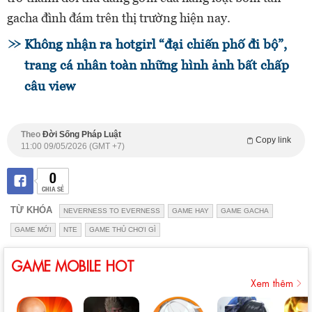
gacha đình đám trên thị trường hiện nay.
Không nhận ra hotgirl “đại chiến phố đi bộ”,
trang cá nhân toàn những hình ảnh bất chấp
câu view
Theo
Đời Sống Pháp Luật
Copy link
11:00 09/05/2026 (GMT +7)
0
CHIA SẺ
TỪ KHÓA
NEVERNESS TO EVERNESS
GAME HAY
GAME GACHA
GAME MỚI
NTE
GAME THỦ CHƠI GÌ
GAME MOBILE HOT
Xem thêm