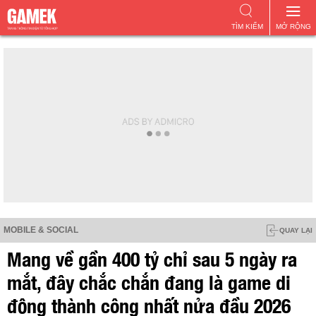
TÌM KIẾM
MỞ RỘNG
MOBILE & SOCIAL
QUAY LẠI
Mang về gần 400 tỷ chỉ sau 5 ngày ra
mắt, đây chắc chắn đang là game di
động thành công nhất nửa đầu 2026