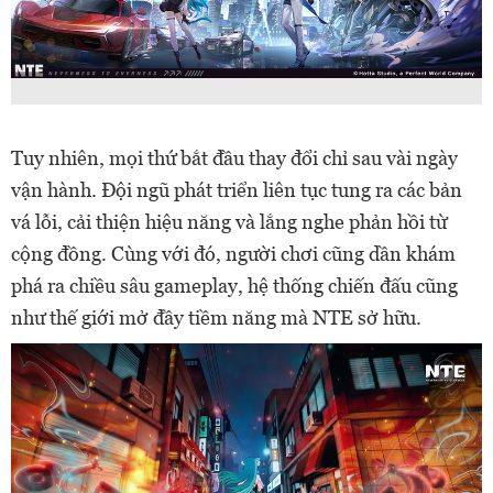
Tuy nhiên, mọi thứ bắt đầu thay đổi chỉ sau vài ngày
vận hành. Đội ngũ phát triển liên tục tung ra các bản
vá lỗi, cải thiện hiệu năng và lắng nghe phản hồi từ
cộng đồng. Cùng với đó, người chơi cũng dần khám
phá ra chiều sâu gameplay, hệ thống chiến đấu cũng
như thế giới mở đầy tiềm năng mà NTE sở hữu.