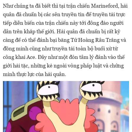
Như chúng ta đã biết thì tại trận chiến Marineford, hải
quân đã chuẩn bị các sên truyền tin để truyền tải trực
tiếp diễn biến của trận chiến này tới đông đảo người
dân trên khắp thế giới. Hải quân đã chuẩn bị rất kỹ
càng để có thể đánh bại băng Tứ Hoàng Râu Trắng và
đồng minh cũng như truyền tải toàn bộ buổi xử tử
công khai Ace. Đây như một đòn tâm lý đánh vào thế
giới hải tặc, những kẻ ngoài vòng pháp luật và chứng
minh thực lực của hải quân.