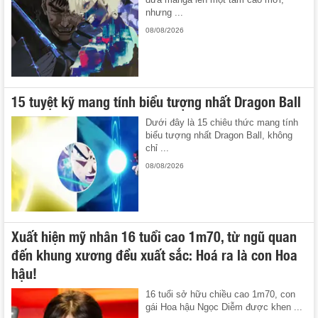
nhưng ...
08/08/2026
15 tuyệt kỹ mang tính biểu tượng nhất Dragon Ball
Dưới đây là 15 chiêu thức mang tính
biểu tượng nhất Dragon Ball, không
chỉ ...
08/08/2026
Xuất hiện mỹ nhân 16 tuổi cao 1m70, từ ngũ quan
đến khung xương đều xuất sắc: Hoá ra là con Hoa
hậu!
16 tuổi sở hữu chiều cao 1m70, con
gái Hoa hậu Ngọc Diễm được khen ...