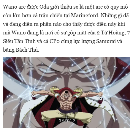
Wano arc được Oda giới thiệu sẽ là một arc có quy mô
còn lớn hơn cả trận chiến tại Marineford. Những gì đã
và đang diễn ra phần nào cho thấy được điều này khi
mà Wano đang là nơi có sự góp mặt của 2 Tứ Hoàng, 7
Siêu Tân Tinh và cả CP0 cùng lực lượng Samurai và
băng Bách Thú.