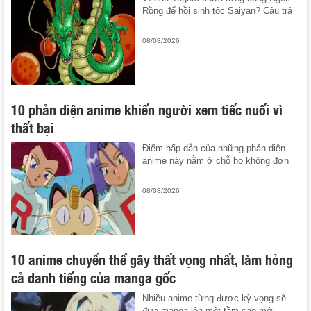
Rồng để hồi sinh tộc Saiyan? Câu trả
...
08/08/2026
10 phản diện anime khiến người xem tiếc nuối vì
thất bại
Điểm hấp dẫn của những phản diện
anime này nằm ở chỗ họ không đơn
...
08/08/2026
10 anime chuyển thể gây thất vọng nhất, làm hỏng
cả danh tiếng của manga gốc
Nhiều anime từng được kỳ vọng sẽ
đưa manga lên một tầm cao mới,