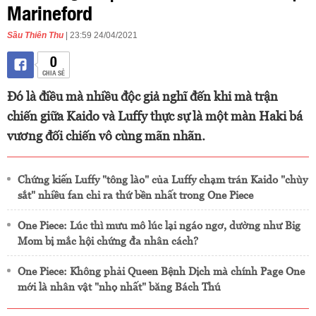
Marineford
Sầu Thiên Thu
| 23:59 24/04/2021
0
CHIA SẺ
Đó là điều mà nhiều độc giả nghĩ đến khi mà trận
chiến giữa Kaido và Luffy thực sự là một màn Haki bá
vương đối chiến vô cùng mãn nhãn.
Chứng kiến Luffy "tông lào" của Luffy chạm trán Kaido "chùy
sắt" nhiều fan chỉ ra thứ bền nhất trong One Piece
One Piece: Lúc thì mưu mô lúc lại ngáo ngơ, dường như Big
Mom bị mắc hội chứng đa nhân cách?
One Piece: Không phải Queen Bệnh Dịch mà chính Page One
mới là nhân vật "nhọ nhất" băng Bách Thú