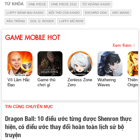
TỪ KHÓA
ONE PIECE
ONE PIECE 1011
TỨ HOÀNG KAIDO
LUFFY ĐÁNH BẠI KAIDO
ĐỐI THỦ CỦA KAIDO
EIICHIRO ODA
ARC WANO
RÂU TRẮNG
GOL D. ROGER
LUFFY MŨ RƠM
GAME MOBILE HOT
Xem thêm
Võ Lâm Hắc
Game thủ
Zenless Zone
Wuthering
Thiên 
Đạo
chơi gì
Zero
Waves
Origin
TIN CÙNG CHUYÊN MỤC
Dragon Ball: 10 điều ước từng được Shenron thực
hiện, có điều ước thay đổi hoàn toàn lịch sử bộ
truyện