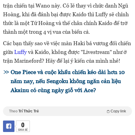
trận chiến tại Wano này. Có lẽ thay vì chức danh Ngũ
Hoàng, khi đã đánh bại được Kaido thì Luffy sẽ chính
thức là một Tứ Hoàng và thế chân chính Kaido để trở
thành một trong 4 vị vua của biển cả.
Các bạn thấy sao về việc màn Haki bá vương đối chiến
giữa
Luffy
và Kaido, không được "Livestream" như ở
trận Marineford? Hãy để lại ý kiến của mình nhé!
One Piece và cuộc khẩu chiến kéo dài hơn 10
năm nay, nếu Sengoku không ngăn cản liệu
Akainu có cùng ngày giỗ với Ace?
Theo
Trí Thức Trẻ
Copy link
0
CHIA SẺ