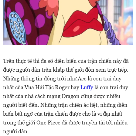
Trên thực tế thì đa số diễn biến của trận chiến này đã
được người dân trên khắp thế giới đón xem trực tiếp.
Những thông tin động trời như Ace là con trai duy
nhất của Vua Hải Tặc Roger hay
Luffy
là con trai duy
nhất của nhà cách mạng Dragon cũng được nhiều
người biết đến. Những trận chiến ác liệt, những diễn
biến bất ngờ của trận chiến được cho là vĩ đại nhất
trong thế giới One Piece đã được truyền tải tới nhiều
người dân.