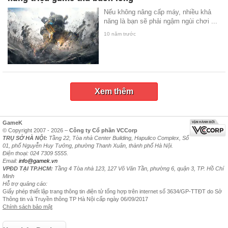
Nếu không nâng cấp máy, nhiều khả
năng là bạn sẽ phải ngậm ngùi chơi ...
10 năm trước
Xem thêm
GameK
© Copyright 2007 - 2026 –
Công ty Cổ phần VCCorp
TRỤ SỞ HÀ NỘI:
Tầng 22, Tòa nhà Center Building, Hapulico Complex, Số
01, phố Nguyễn Huy Tưởng, phường Thanh Xuân, thành phố Hà Nội.
Điện thoại: 024 7309 5555.
Email:
info@gamek.vn
VPĐD TẠI TP.HCM:
Tầng 4 Tòa nhà 123, 127 Võ Văn Tần, phường 6, quận 3, TP. Hồ Chí
Minh
Hỗ trợ quảng cáo:
Giấy phép thiết lập trang thông tin điện tử tổng hợp trên internet số 3634/GP-TTĐT do Sở
Thông tin và Truyền thông TP Hà Nội cấp ngày 06/09/2017
Chính sách bảo mật