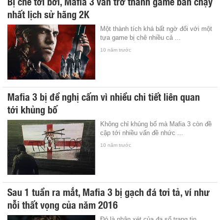
Bị chê tơi bời, Mafia 3 vẫn trở thành game bán chạy
nhất lịch sử hãng 2K
Một thành tích khá bất ngờ đối với một
tựa game bị chê nhiều cả ...
10 năm trước
Mafia 3 bị đề nghị cấm vì nhiều chi tiết liên quan
tới khủng bố
Không chỉ khủng bố mà Mafia 3 còn đề
cập tới nhiều vấn đề nhức ...
10 năm trước
Sau 1 tuần ra mắt, Mafia 3 bị gạch đá tơi tả, ví như
nỗi thất vọng của năm 2016
Đó là nhận xét của đa số trang tin