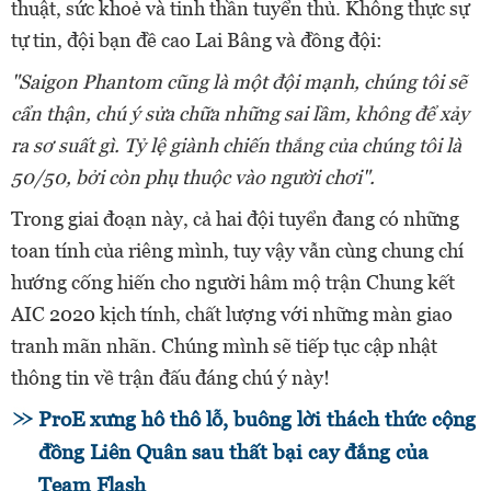
thuật, sức khoẻ và tinh thần tuyển thủ. Không thực sự
tự tin, đội bạn đề cao Lai Bâng và đồng đội:
"Saigon Phantom cũng là một đội mạnh, chúng tôi sẽ
cẩn thận, chú ý sửa chữa những sai lầm, không để xảy
ra sơ suất gì. Tỷ lệ giành chiến thắng của chúng tôi là
50/50, bởi còn phụ thuộc vào người chơi".
Trong giai đoạn này, cả hai đội tuyển đang có những
toan tính của riêng mình, tuy vậy vẫn cùng chung chí
hướng cống hiến cho người hâm mộ trận Chung kết
AIC 2020 kịch tính, chất lượng với những màn giao
tranh mãn nhãn. Chúng mình sẽ tiếp tục cập nhật
thông tin về trận đấu đáng chú ý này!
ProE xưng hô thô lỗ, buông lời thách thức cộng
đồng Liên Quân sau thất bại cay đắng của
Team Flash