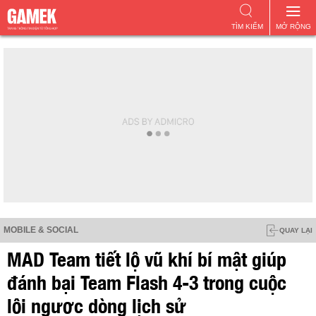
TÌM KIẾM
MỞ RỘNG
MOBILE & SOCIAL
QUAY LẠI
MAD Team tiết lộ vũ khí bí mật giúp
đánh bại Team Flash 4-3 trong cuộc
lội ngược dòng lịch sử