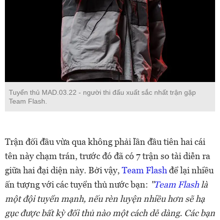
Tuyển thủ MAD.03.22 - người thi đấu xuất sắc nhất trận gặp
Team Flash.
Trận đối đầu vừa qua không phải lần đầu tiên hai cái
tên này chạm trán, trước đó đã có 7 trận so tài diễn ra
giữa hai đại diện này. Bởi vậy,
Team Flash
để lại nhiều
ấn tượng với các tuyển thủ nước bạn:
"
Team Flash
là
một đội tuyển mạnh, nếu rèn luyện nhiều hơn sẽ hạ
gục được bất kỳ đối thủ nào một cách dễ dàng. Các bạn