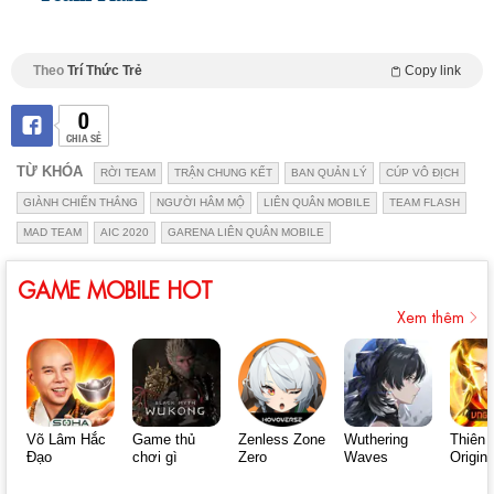
Theo
Trí Thức Trẻ
Copy link
0
CHIA SẺ
TỪ KHÓA
RỜI TEAM
TRẬN CHUNG KẾT
BAN QUẢN LÝ
CÚP VÔ ĐỊCH
GIÀNH CHIẾN THẮNG
NGƯỜI HÂM MỘ
LIÊN QUÂN MOBILE
TEAM FLASH
MAD TEAM
AIC 2020
GARENA LIÊN QUÂN MOBILE
GAME MOBILE HOT
Xem thêm
Võ Lâm Hắc
Game thủ
Zenless Zone
Wuthering
Thiên 
Đạo
chơi gì
Zero
Waves
Origin