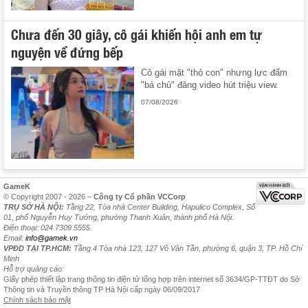
Chưa đến 30 giây, cô gái khiến hội anh em tự
nguyện về đứng bếp
Cô gái mặt "thỏ con" nhưng lực đấm
"bá chủ" đăng video hút triệu view.
07/08/2026
GameK
© Copyright 2007 - 2026 –
Công ty Cổ phần VCCorp
TRỤ SỞ HÀ NỘI:
Tầng 22, Tòa nhà Center Building, Hapulico Complex, Số
01, phố Nguyễn Huy Tưởng, phường Thanh Xuân, thành phố Hà Nội.
Điện thoại: 024 7309 5555.
Email:
info@gamek.vn
VPĐD TẠI TP.HCM:
Tầng 4 Tòa nhà 123, 127 Võ Văn Tần, phường 6, quận 3, TP. Hồ Chí
Minh
Hỗ trợ quảng cáo:
Giấy phép thiết lập trang thông tin điện tử tổng hợp trên internet số 3634/GP-TTĐT do Sở
Thông tin và Truyền thông TP Hà Nội cấp ngày 06/09/2017
Chính sách bảo mật