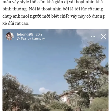
mẫu váy style thổ cẩm khá giản dị và thoạt nhìn khá
bình thường. Nói là thoạt nhìn bởi lẽ tới lúc cô nàng
chụp ảnh mọi người mới biết chiếc váy này có đường
xẻ đùi rất cao.