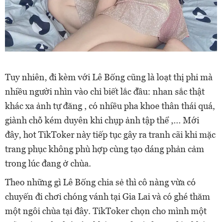
Tuy nhiên, đi kèm với Lê Bống cũng là loạt thị phi mà
nhiều người nhìn vào chỉ biết lắc đầu: nhan sắc thật
khác xa ảnh tự đăng , có nhiều pha khoe thân thái quá,
giành chỗ kém duyên khi chụp ảnh tập thể ,... Mới
đây, hot TikToker này tiếp tục gây ra tranh cãi khi mặc
trang phục không phù hợp cùng tạo dáng phản cảm
trong lúc đang ở chùa.
Theo những gì Lê Bống chia sẻ thì cô nàng vừa có
chuyến đi chơi chóng vánh tại Gia Lai và có ghé thăm
một ngôi chùa tại đây. TikToker chọn cho mình một