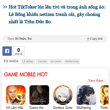
Hot TikToker lúc lên tivi và trong ảnh sống ảo:
Lê Bống khiến netizen tranh cãi, gây choáng
nhất là Trần Đức Bo
Theo
Trí Thức Trẻ
Copy link
0
CHIA SẺ
TỪ KHÓA
LÊ BỐNG
TIKTOK
ĐI CHÙA
PHẢN CẢM
GAME MOBILE HOT
Xem thêm
Võ Lâm Hắc
Game thủ
Zenless Zone
Wuthering
Thiên 