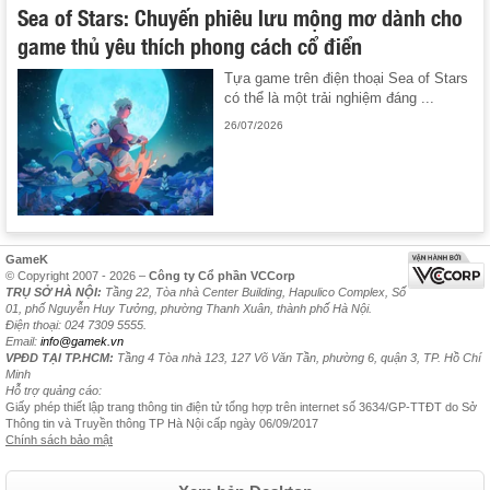
Sea of Stars: Chuyến phiêu lưu mộng mơ dành cho
game thủ yêu thích phong cách cổ điển
Tựa game trên điện thoại Sea of Stars
có thể là một trải nghiệm đáng ...
26/07/2026
GameK
© Copyright 2007 - 2026 –
Công ty Cổ phần VCCorp
TRỤ SỞ HÀ NỘI:
Tầng 22, Tòa nhà Center Building, Hapulico Complex, Số
01, phố Nguyễn Huy Tưởng, phường Thanh Xuân, thành phố Hà Nội.
Điện thoại: 024 7309 5555.
Email:
info@gamek.vn
VPĐD TẠI TP.HCM:
Tầng 4 Tòa nhà 123, 127 Võ Văn Tần, phường 6, quận 3, TP. Hồ Chí
Minh
Hỗ trợ quảng cáo:
Giấy phép thiết lập trang thông tin điện tử tổng hợp trên internet số 3634/GP-TTĐT do Sở
Thông tin và Truyền thông TP Hà Nội cấp ngày 06/09/2017
Chính sách bảo mật