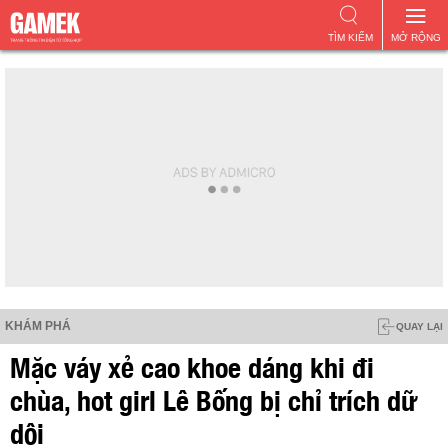
TÌM KIẾM
MỞ RỘNG
KHÁM PHÁ
QUAY LẠI
Mặc váy xẻ cao khoe dáng khi đi
chùa, hot girl Lê Bống bị chỉ trích dữ
dội