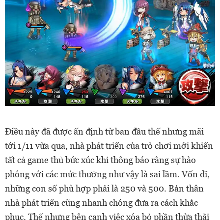
Điều này đã được ấn định từ ban đầu thế nhưng mãi
tới 1/11 vừa qua, nhà phát triển của trò chơi mới khiến
tất cả game thủ bức xúc khi thông báo rằng sự hào
phóng với các mức thưởng như vậy là sai lầm. Vốn dĩ,
những con số phù hợp phải là 250 và 500. Bản thân
nhà phát triển cũng nhanh chóng đưa ra cách khắc
phục. Thế nhưng bên cạnh việc xóa bỏ phần thừa thãi