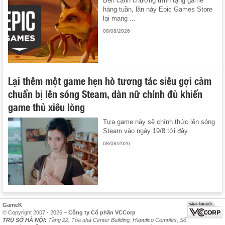
Bên cạnh chương trình tặng game
hàng tuần, lần này Epic Games Store
lại mang ...
08/08/2026
Lại thêm một game hẹn hò tương tác siêu gợi cảm
chuẩn bị lên sóng Steam, dàn nữ chính đủ khiến
game thủ xiêu lòng
Tựa game này sẽ chính thức lên sóng
Steam vào ngày 19/8 tới đây.
08/08/2026
GameK
© Copyright 2007 - 2026 –
Công ty Cổ phần VCCorp
TRỤ SỞ HÀ NỘI:
Tầng 22, Tòa nhà Center Building, Hapulico Complex, Số