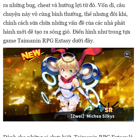
ra những bug, cheat và hưởng lợi từ đó. Vốn dĩ, câu
chuyện này vô cùng bình thường, thế nhưng đôi khi,
chính cách sửa chữa những vấn đề của các nhà phát
hành mới dễ tạo ra sóng gió. Điển hình như trong tựa
game Taimanin RPG Extasy dưới đây.