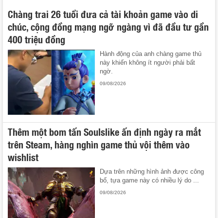
Chàng trai 26 tuổi đưa cả tài khoản game vào di
chúc, cộng đồng mạng ngỡ ngàng vì đã đầu tư gần
400 triệu đồng
Hành động của anh chàng game thủ
này khiến không ít người phải bất
ngờ.
09/08/2026
Thêm một bom tấn Soulslike ấn định ngày ra mắt
trên Steam, hàng nghìn game thủ vội thêm vào
wishlist
Dựa trên những hình ảnh được công
bố, tựa game này có nhiều lý do ...
09/08/2026