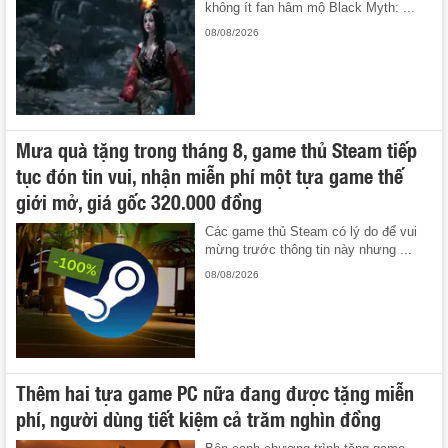
không ít fan hâm mộ Black Myth: ...
08/08/2026
Mưa quà tặng trong tháng 8, game thủ Steam tiếp
tục đón tin vui, nhận miễn phí một tựa game thế
giới mở, giá gốc 320.000 đồng
Các game thủ Steam có lý do để vui
mừng trước thông tin này nhưng ...
08/08/2026
Thêm hai tựa game PC nữa đang được tặng miễn
phí, người dùng tiết kiệm cả trăm nghìn đồng