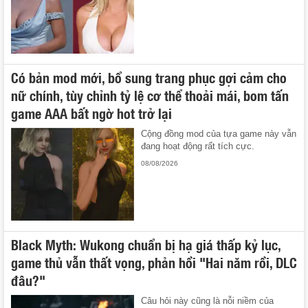
Có bản mod mới, bổ sung trang phục gợi cảm cho
nữ chính, tùy chỉnh tỷ lệ cơ thể thoải mái, bom tấn
game AAA bất ngờ hot trở lại
Cộng đồng mod của tựa game này vẫn
đang hoạt động rất tích cực.
08/08/2026
Black Myth: Wukong chuẩn bị hạ giá thấp kỷ lục,
game thủ vẫn thất vọng, phản hồi "Hai năm rồi, DLC
đâu?"
Câu hỏi này cũng là nỗi niềm của