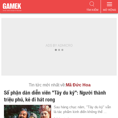
TÌM KIẾM
MỞ RỘNG
Tin tức mới nhất về:
Mã Đức Hoa
Số phận dàn diễn viên "Tây du ký": Người thành
triệu phú, kẻ đi hát rong
Sau hàng chục năm, "Tây du ký" vẫn
là tác phẩm kinh điển không thể ...