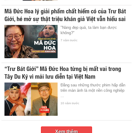
Mã Đức Hoa lý giải phẩm chất hiếm có của Trư Bát
Giới, hé mở sự thật triệu khán giả Việt vẫn hiểu sai
"Nàng đẹp quá, ta làm bạn được
không?"
7 năm trước
“Trư Bát Giới” Mã Đức Hoa từng bị mất vai trong
Tây Du Ký vì mải lưu diễn tại Việt Nam
Đằng sau những thước phim hấp dẫn
trên màn ảnh là một nền công nghiệp
...
10 năm trước
Xem thêm