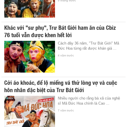
9 tháng trước
Khác với "sư phụ", Trư Bát Giới ham ăn của Cbiz
76 tuổi vẫn được khen hết lời
Cách đây 36 năm, "Trư Bát Giới" Mã
Đức Hoa từng rất được khán giả ...
4 năm trước
Cởi áo khoác, để lộ miếng vá thử lòng vợ và cuộc
hôn nhân đặc biệt của Trư Bát Giới
Nhiều người cho rằng bà xã của nghệ
sĩ Mã Đức Hoa chính là Cao ...
7 năm trước