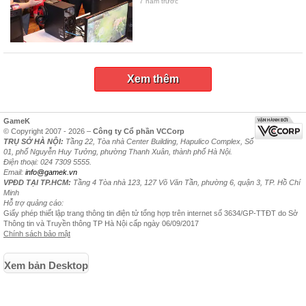
7 năm trước
Xem thêm
GameK
© Copyright 2007 - 2026 –
Công ty Cổ phần VCCorp
TRỤ SỞ HÀ NỘI:
Tầng 22, Tòa nhà Center Building, Hapulico Complex, Số
01, phố Nguyễn Huy Tưởng, phường Thanh Xuân, thành phố Hà Nội.
Điện thoại: 024 7309 5555.
Email:
info@gamek.vn
VPĐD TẠI TP.HCM:
Tầng 4 Tòa nhà 123, 127 Võ Văn Tần, phường 6, quận 3, TP. Hồ Chí
Minh
Hỗ trợ quảng cáo:
Giấy phép thiết lập trang thông tin điện tử tổng hợp trên internet số 3634/GP-TTĐT do Sở
Thông tin và Truyền thông TP Hà Nội cấp ngày 06/09/2017
Chính sách bảo mật
Xem bản Desktop