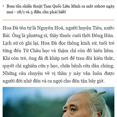
Bom tấn chiến thuật Tam Quốc Liên Minh ra mắt 10h00 ngày
mai - 28/1 và 5 điều cần phải biết!
Hoa Đà tên tự là Nguyên Hoá, người huyện Tiêu, nước
Bái. Ông là phương sĩ, thầy thuốc cuối thời Đông Hán.
Lịch sử có ghi lại, Hoa Đà đọc thông kinh sử, tuổi trẻ
từng đến Từ Châu học và thậm chí còn đỗ hiếu liêm.
Khi còn trẻ, ông đã đi khắp nơi để trau dồi kiến thức,
quyết chí nghiên cứu y học, chữa bệnh cứu dân chúng.
Những câu chuyện về vị thần y này vẫn luôn được
người đời nhớ đến và ca ngợi cho đến tận bây giờ.