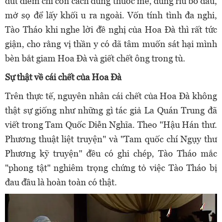
dứt điểm chỉ còn cách dùng thuốc mê, dùng rìu bổ đầu,
mở sọ để lấy khối u ra ngoài. Vốn tính tình đa nghi,
Tào Tháo khi nghe lời đề nghị của Hoa Đà thì rất tức
giận, cho rằng vị thần y có dã tâm muốn sát hại mình
bèn bắt giam Hoa Đà và giết chết ông trong tù.
Sự thật về cái chết của Hoa Đà
Trên thực tế, nguyên nhân cái chết của Hoa Đà không
thật sự giống như những gì tác giả La Quán Trung đã
viết trong Tam Quốc Diễn Nghĩa. Theo "Hậu Hán thư.
Phương thuật liệt truyện" và "Tam quốc chí Ngụy thư
Phương kỹ truyện" đều có ghi chép, Tào Tháo mắc
"phong tật" nghiêm trọng chứng tỏ việc Tào Tháo bị
đau đầu là hoàn toàn có thật.