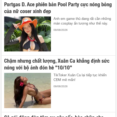
Portgas D. Ace phiên bản Pool Party cực nóng bỏng
của nữ coser xinh đẹp
Anh em game thủ đang rất cần những
màn cosplay ấn tượng như thế này.
09/08/2026
Chậm nhưng chất lượng, Xuân Ca khẳng định sức
nóng với bộ ảnh đón hè "10/10"
TikToker Xuân Ca lại tiếp tục khiến
CĐM mê mẩn!
09/08/2026
Cô gái đăng đàn tâm sự gây sốc, bào chữa cho