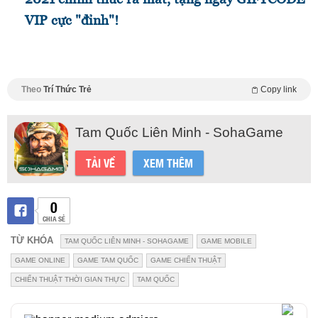
VIP cực "đỉnh"!
Theo
Trí Thức Trẻ
Copy link
Tam Quốc Liên Minh - SohaGame
TẢI VỀ
XEM THÊM
0
CHIA SẺ
TỪ KHÓA
TAM QUỐC LIÊN MINH - SOHAGAME
GAME MOBILE
GAME ONLINE
GAME TAM QUỐC
GAME CHIẾN THUẬT
CHIẾN THUẬT THỜI GIAN THỰC
TAM QUỐC