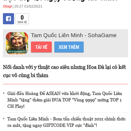
Otogi
| 20:27 01/02/2021
0
CHIA SẺ
Tam Quốc Liên Minh - SohaGame
TẢI VỀ
XEM THÊM
Nổi danh với y thuật cao siêu nhưng Hoa Đà lại có kết
cục vô cùng bi thảm
Giải đấu Hoàng Đế ASEAN vừa khởi động, Tam Quốc Liên
Minh "tặng" thêm giải ĐUA TOP "Vàng 9999" mừng TOP 1
CH Play!
Tam Quốc Liên Minh - Bom tấn chiến thuật 2021 chính thức
ra mắt, tặng ngay GIFTCODE VIP cực "đỉnh"!