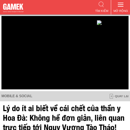
TÌM KIẾM
MỞ RỘNG
MOBILE & SOCIAL
QUAY LẠI
Lý do ít ai biết về cái chết của thần y
Hoa Đà: Không hề đơn giản, liên quan
trực tiếp tới Ngụy Vương Tào Tháo!