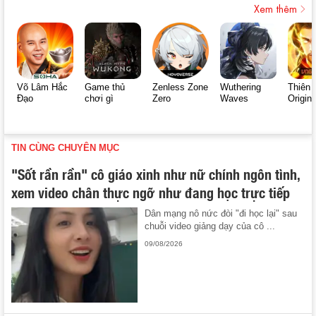
Xem thêm
Võ Lâm Hắc
Game thủ
Zenless Zone
Wuthering
Thiên 
Đạo
chơi gì
Zero
Waves
Origin
TIN CÙNG CHUYÊN MỤC
"Sốt rần rần" cô giáo xinh như nữ chính ngôn tình,
xem video chân thực ngỡ như đang học trực tiếp
Dân mạng nô nức đòi "đi học lại" sau
chuỗi video giảng dạy của cô ...
09/08/2026