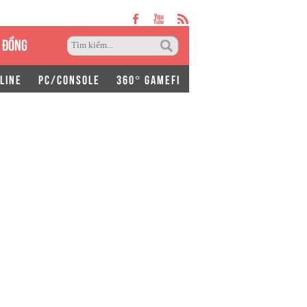
 ĐỒNG
LINE
PC/CONSOLE
360° GAMEFI