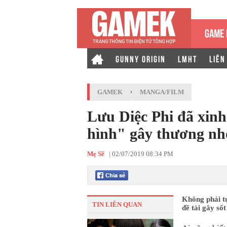
GAME 
GUNNY ORIGIN
LMHT
LIÊN
GAMEK
›
MANGA/FILM
Lưu Diệc Phi đã xinh
hình" gây thương nh
Mẹ Sề
|
02/07/2019 08:34 PM
Không phải t
TIN LIÊN QUAN
đề tài gây số