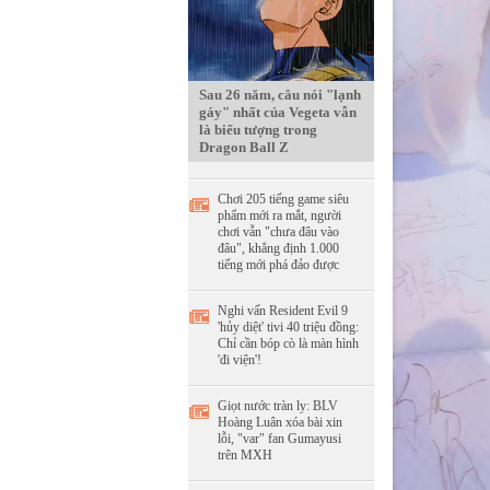
Sau 26 năm, câu nói "lạnh
gáy" nhất của Vegeta vẫn
là biểu tượng trong
Dragon Ball Z
Chơi 205 tiếng game siêu
phẩm mới ra mắt, người
chơi vẫn "chưa đâu vào
đâu", khẳng định 1.000
tiếng mới phá đảo được
Nghi vấn Resident Evil 9
'hủy diệt' tivi 40 triệu đồng:
Chỉ cần bóp cò là màn hình
'đi viện'!
Giọt nước tràn ly: BLV
Hoàng Luân xóa bài xin
lỗi, "var" fan Gumayusi
trên MXH