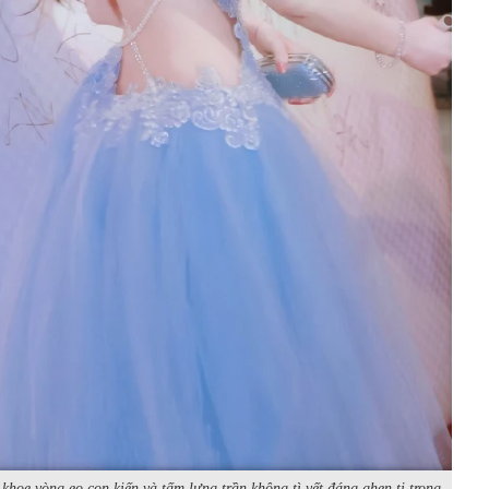
khoe vòng eo con kiến và tấm lưng trần không tì vết đáng ghen tị trong