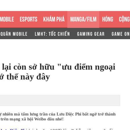
MOBILE
ESPORTS
KHÁM PHÁ
MANGA/FILM
HÓNG
CỘNG
 QUÂN MOBILE
LMHT: TỐC CHIẾN
GAMING GEAR
GAME ON
 lại còn sở hữu "ưu điểm ngoại
ớ thế này đây
ự nhiên mà tấm lưng trần của Lưu Diệc Phi bất ngờ trở thành
t trên mạng xã hội Weibo đâu nhé!