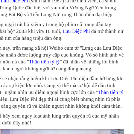
t
Lưu Diệc Phi
(sinh năm 1987) là nữ diễn viên, ca sĩ nổi
 Trung Quốc đặc biệt với vai diễn Vương Ngữ Yên trong
ong Bát Bộ và Tiểu Long Nữ trong Thần điêu đại hiệp
g ngại trút bỏ xiêm y trong bộ phim cổ trang đầu tay
bát bộ" 2003 khi vừa 16 tuổi,
Lưu Diệc Phi
đã trở thành nữ
rái tim của hàng triệu đàn ông.
 nay, trên mạng xã hội Weibo cụm từ "Lưng của Lưu Diệc
hóa nhận được lượng truy cập cực khủng. Vô số hình ảnh về
n nõn nà của "
Thần tiên tỷ tỷ
" đã nhận về những lời bình
h, khen ngợi không ngớt từ cộng đồng mạng.
 sẽ nhận rằng hiếm khi Lưu Diệc Phi diện đầm hở lưng khi
i các sự kiện lớn nhỏ. Cũng vì thế mà cơ hội để dân tình
t" ngắm nhìn ưu điểm ngoại hình cực lớn của "
Thần tiên tỷ
iều. Lưu Diệc Phi đẹp thì ai cũng biết nhưng nhìn từ phía
i càng quyến rũ và khiến người nhìn không khỏi cảm thán.
ì hãy xem ngay loạt ảnh lưng trần quyến rũ của mỹ nhân
i dưới đây nhé!