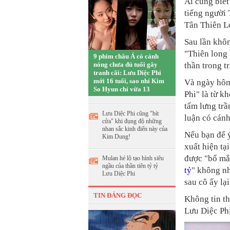
Ai cũng biế
tiếng người
Tân Thiên L
Sau lần khôn
"Thiên long 
9 phim châu Á có cảnh
nóng chưa đủ tuổi gây
thần trong t
tranh cãi: Lưu Diệc Phi
mới 16 tuổi, sao nhí Kim
Và ngày hôm
So Hyun chỉ vừa 13
Phi" là từ k
tấm lưng trầ
Lưu Diệc Phi cũng "bít
luận có cán
cửa" khi đụng độ những
nhan sắc kinh điển này của
Nếu bạn để ý
Kim Dung!
xuất hiện tạ
được "bổ mắ
Mulan hé lộ tạo hình siêu
ngầu của thần tiên tỷ tỷ
tỷ
" không nh
Lưu Diệc Phi
sau cô ấy lạ
TIN ĐÁNG ĐỌC
Không tin th
Lưu Diệc Ph