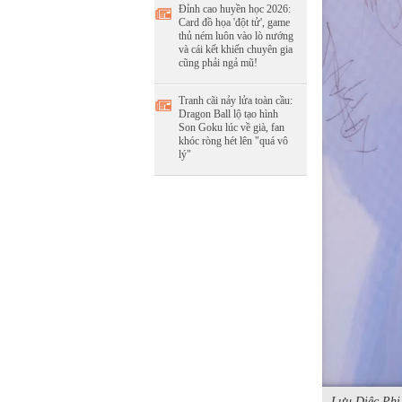
Đỉnh cao huyền học 2026:
Card đồ họa 'đột tử', game
thủ ném luôn vào lò nướng
và cái kết khiến chuyên gia
cũng phải ngả mũ!
Tranh cãi nảy lửa toàn cầu:
Dragon Ball lộ tạo hình
Son Goku lúc về già, fan
khóc ròng hét lên "quá vô
lý"
Lưu Diệc Phi 