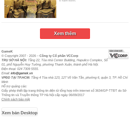
6 năm trước
Xem thêm
GameK
© Copyright 2007 - 2026 –
Công ty Cổ phần VCCorp
TRỤ SỞ HÀ NỘI:
Tầng 22, Tòa nhà Center Building, Hapulico Complex, Số
01, phố Nguyễn Huy Tưởng, phường Thanh Xuân, thành phố Hà Nội.
Điện thoại: 024 7309 5555.
Email:
info@gamek.vn
VPĐD TẠI TP.HCM:
Tầng 4 Tòa nhà 123, 127 Võ Văn Tần, phường 6, quận 3, TP. Hồ Chí
Minh
Hỗ trợ quảng cáo:
Giấy phép thiết lập trang thông tin điện tử tổng hợp trên internet số 3634/GP-TTĐT do Sở
Thông tin và Truyền thông TP Hà Nội cấp ngày 06/09/2017
Chính sách bảo mật
Xem bản Desktop