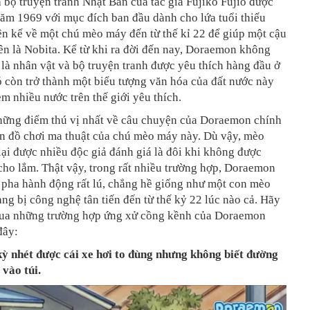
 bộ truyện tranh Nhật Bản của tác giả Fujiko Fujio được
năm 1969 với mục đích ban đầu dành cho lứa tuổi thiếu
ện kể về một chú mèo máy đến từ thế kỉ 22 để giúp một cậu
ên là Nobita. Kể từ khi ra đời đến nay, Doraemon không
 là nhân vật và bộ truyện tranh được yêu thích hàng đầu ở
 còn trở thành một biểu tượng văn hóa của đất nước này
em nhiều nước trên thế giới yêu thích.
hững điểm thú vị nhất về câu chuyện của Doraemon chính
n đồ chơi ma thuật của chú mèo máy này. Dù vậy, mèo
lại được nhiều độc giả đánh giá là đôi khi không được
ho lắm. Thật vậy, trong rất nhiều trường hợp, Doraemon
 pha hành động rất lú, chẳng hề giống như một con mèo
ng bị công nghệ tân tiến đến từ thế kỷ 22 lúc nào cả.
Hãy
ua những trường hợp ứng xử cồng kềnh của Doraemon
đây:
kỳ nhét được cái xe hơi to đùng nhưng không biết đường
 vào túi.