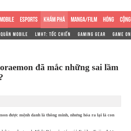
MOBILE
ESPORTS
KHÁM PHÁ
MANGA/FILM
HÓNG
CỘNG
 QUÂN MOBILE
LMHT: TỐC CHIẾN
GAMING GEAR
GAME ON
oraemon đã mắc những sai lầm
?
on được mệnh danh là thông minh, nhưng hóa ra lại là con