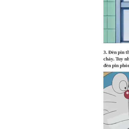
3. Đèn pin t
cháy. Tuy nh
đèn pin phón