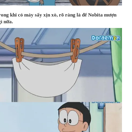
trong khi có máy sấy xịn xò, rõ ràng là để Nobita mượn
gì nữa.