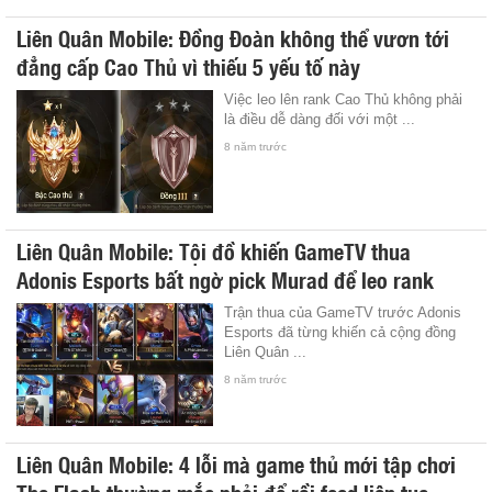
Liên Quân Mobile: Đồng Đoàn không thể vươn tới
đẳng cấp Cao Thủ vì thiếu 5 yếu tố này
Việc leo lên rank Cao Thủ không phải
là điều dễ dàng đối với một ...
8 năm trước
Liên Quân Mobile: Tội đồ khiến GameTV thua
Adonis Esports bất ngờ pick Murad để leo rank
Trận thua của GameTV trước Adonis
Esports đã từng khiến cả cộng đồng
Liên Quân ...
8 năm trước
Liên Quân Mobile: 4 lỗi mà game thủ mới tập chơi
The Flash thường mắc phải để rồi feed liên tục