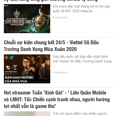
Chỉ chưa đầy một tháng kể từ khi giải
quốc tế APL 2020 khép lại, ...
6 năm trước
Chuỗi sự kiện chung kết 24/5 - Viettel 5G Đấu
Trường Danh Vọng Mùa Xuân 2020
Giải đấu quốc nội hấp dẫn nhất hành
tinh Viettel 5G Đấu Trường Danh Vọng
...
6 năm trước
Hot streamer Tuấn 'Xinh Gái' - ' Liên Quân Mobile
và LMHT: Tốc Chiến cạnh tranh nhau, người hưởng
lợi nhất vẫn là game thủ'
Trái với quan điểm của nhiều người,