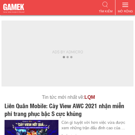
TÌM KIẾM
MỞ RỘNG
Tin tức mới nhất về:
LQM
Liên Quân Mobile: Cày View AWC 2021 nhận miễn
phí trang phục bậc S cực khủng
Còn gì tuyệt vời hơn việc vừa được
xem những trận đấu đỉnh cao của ...