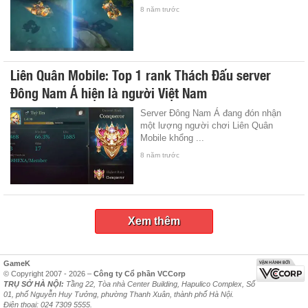
8 năm trước
Liên Quân Mobile: Top 1 rank Thách Đấu server
Đông Nam Á hiện là người Việt Nam
Server Đông Nam Á đang đón nhận
một lượng người chơi Liên Quân
Mobile khổng ...
8 năm trước
Xem thêm
GameK
© Copyright 2007 - 2026 –
Công ty Cổ phần VCCorp
TRỤ SỞ HÀ NỘI:
Tầng 22, Tòa nhà Center Building, Hapulico Complex, Số
01, phố Nguyễn Huy Tưởng, phường Thanh Xuân, thành phố Hà Nội.
Điện thoại: 024 7309 5555.