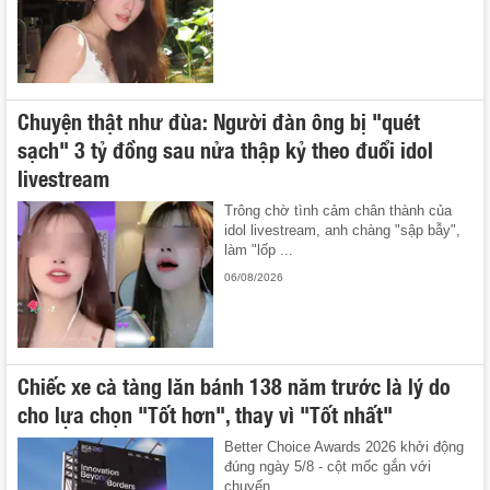
Chuyện thật như đùa: Người đàn ông bị "quét
sạch" 3 tỷ đồng sau nửa thập kỷ theo đuổi idol
livestream
Trông chờ tình cảm chân thành của
idol livestream, anh chàng "sập bẫy",
làm "lốp ...
06/08/2026
Chiếc xe cà tàng lăn bánh 138 năm trước là lý do
cho lựa chọn "Tốt hơn", thay vì "Tốt nhất"
Better Choice Awards 2026 khởi động
đúng ngày 5/8 - cột mốc gắn với
chuyến ...