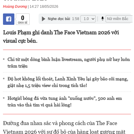
Hoàng Dương
| 14:27 18/05/2026
0
Nghe đọc bài
1:58
CHIA SẺ
Louis Phạm ghi danh The Face Vietnam 2026 với
visual cực bén.
Chỉ từ một dòng bình luận livestream, người phụ nữ bay luôn
trăm triệu
Độ hot không lối thoát, Lanh Xinh Yêu lại gây bão cõi mạng,
giật nhẹ 1,5 triệu view chỉ trong tích tắc!
Hotgirl bóng đá vừa tung ảnh "xuống nước", 500 anh em
tràn vào thả tim vì quá hài lòng!
Đường đua nhan sắc và phong cách của The Face
Vietnam 2026 với sự đổ bộ của hàng loạt gương mặt