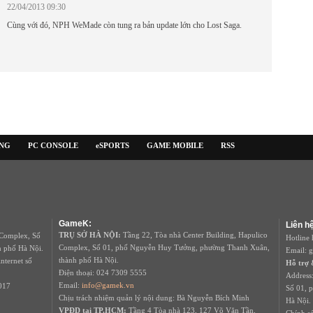
22/04/2013 09:30
Cùng với đó, NPH WeMade còn tung ra bản update lớn cho Lost Saga.
ỜNG
PC CONSOLE
eSPORTS
GAME MOBILE
RSS
GameK:
Liên h
TRỤ SỞ HÀ NỘI:
Tầng 22, Tòa nhà Center Building, Hapulico
 Complex, Số
Hotline 
Complex, Số 01, phố Nguyễn Huy Tưởng, phường Thanh Xuân,
 phố Hà Nội.
Email: 
thành phố Hà Nội.
internet số
Hỗ trợ
Điện thoại: 024 7309 5555
Address
Email:
info@gamek.vn
017
Số 01, 
Chịu trách nhiệm quản lý nội dung: Bà Nguyễn Bích Minh
Hà Nội.
VPĐD tại TP.HCM:
Tầng 4 Tòa nhà 123, 127 Võ Văn Tần,