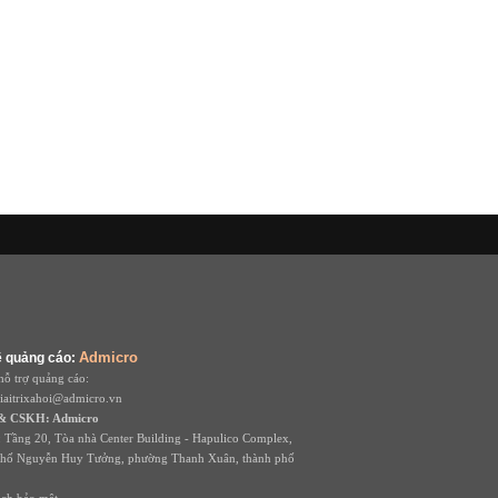
Admicro
ệ quảng cáo:
hỗ trợ quảng cáo:
giaitrixahoi@admicro.vn
 & CSKH: Admicro
: Tầng 20, Tòa nhà Center Building - Hapulico Complex,
phố Nguyễn Huy Tưởng, phường Thanh Xuân, thành phố