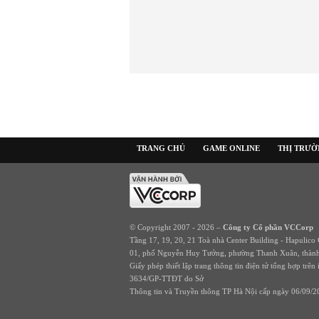
TRANG CHỦ
GAME ONLINE
THỊ TRƯ
© Copyright 2007 - 2026 –
Công ty Cổ phần VCCorp
Tầng 17, 19, 20, 21 Toà nhà Center Building - Hapulico
01, phố Nguyễn Huy Tưởng, phường Thanh Xuân, thành
Giấy phép thiết lập trang thông tin điện tử tổng hợp trên 
3634/GP-TTĐT do Sở
Thông tin và Truyền thông TP Hà Nội cấp ngày 06/09/2