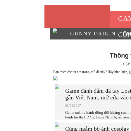
GA
GUNNY ORIGIN
L
CỘ
GAME ONLINE
PC
Thông 
CẬP
Bạn thích các tin tức trong chủ đề này? Hãy bình luận, g
Game đánh đấm đã tay Lost
gần Việt Nam, mở cửa vào 
02/04/2017
Game online hành động đối kháng cực hot
hành tại thị trường Đông Nam Á, rất tiện 
Cùng ngắm bộ ảnh cosplay 