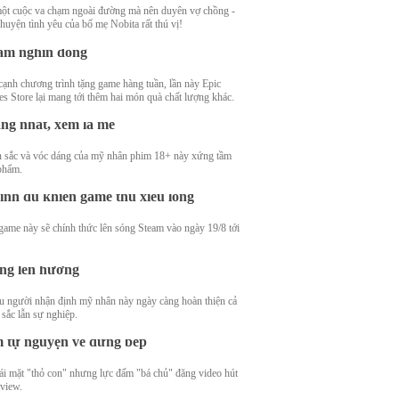
ột cuộc va chạm ngoài đường mà nên duyên vợ chồng -
êm hai tựa game PC nữa đang được
huyện tình yêu của bố mẹ Nobita rất thú vị!
ng miễn phí, người dùng tiết kiệm cả
ăm nghìn đồng
cạnh chương trình tặng game hàng tuần, lần này Epic
 nhân được nhiều người xem là "nữ
s Store lại mang tới thêm hai món quà chất lượng khác.
àng phim 18+": Visual, vóc dáng đều
ng nhất, xem là mê
 sắc và vóc dáng của mỹ nhân phim 18+ này xứng tầm
i thêm một game hẹn hò tương tác siêu
phẩm.
i cảm chuẩn bị lên sóng Steam, dàn nữ
ính đủ khiến game thủ xiêu lòng
game này sẽ chính thức lên sóng Steam vào ngày 19/8 tới
 Mie sau 3 năm chia tay Hồng Thanh:
a biệt thự, đi Mercedes, nhan sắc ngày
ng lên hương
u người nhận định mỹ nhân này ngày càng hoàn thiện cả
 sắc lẫn sự nghiệp.
ưa đến 30 giây, cô gái khiến hội anh
 tự nguyện về đứng bếp
ái mặt "thỏ con" nhưng lực đấm "bá chủ" đăng video hút
c kệ dư luận, Bảo Khuyên Susan vẫn
 view.
iến hình" người Nhện ngay giữa rạp