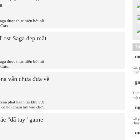
a
Saga được thực hiện bởi nữ
Cats.
Lost Saga đẹp mắt
Mư
St
Ti
mộ
đ
Saga được thực hiện bởi nữ
Cats.
Các 
Nữ
nhưn
lừ
ena vẫn chưa đưa về
gâ
Thời
Mấ
một c
đẹ
ena phát hành tại khu vực
ng
cơ hội chạm tay vào chơi.
ác "đã tay" game
Cô g
Lý
chuy
ch
đ