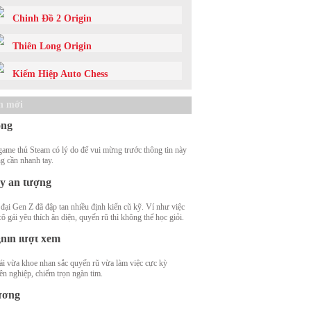
Chinh Đồ 2 Origin
Thiên Long Origin
Kiếm Hiệp Auto Chess
a quà tặng trong tháng 8, game thủ
eam tiếp tục đón tin vui, nhận miễn phí
n mới
t tựa game thế giới mở, giá gốc 320.000
ồng
game thủ Steam có lý do để vui mừng trước thông tin này
 sinh nóng bỏng khoe chiến tích "đánh
g cần nhanh tay.
a" đối thủ, "săn" toàn điểm A học kì
y ấn tượng
 đại Gen Z đã đập tan nhiều định kiến cũ kỹ. Ví như việc
t tập trung vì nữ nhân viên quá xinh
ô gái yêu thích ăn diện, quyến rũ thì không thể học giỏi.
p, clip nhật ký đi làm thu hút trăm
hìn lượt xem
ái vừa khoe nhan sắc quyến rũ vừa làm việc cực kỳ
 do bố Nobita từ bỏ con gái tỷ phú,
ên nghiệp, chiếm trọn ngàn tim.
ọn cô nữ sinh tình cờ va phải trên
ường