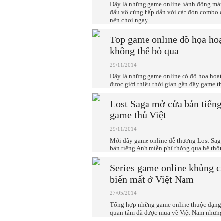
Đây là những game online hành động màn
đấu vô cùng hấp dẫn với các đòn combo d
nên chơi ngay.
Top game online đồ họa hoạ
không thể bỏ qua
29/11/2014
Đây là những game online có đồ họa hoạ
được giới thiệu thời gian gần đây game 
Lost Saga mở cửa bản tiếng
game thủ Việt
29/11/2014
Mới đây game online dễ thương Lost Sag
bản tiếng Anh miễn phí thông qua hệ thố
Series game online khủng c
biến mất ở Việt Nam
27/05/2014
Tổng hợp những game online thuộc dạng
quan tâm đã được mua về Việt Nam nhưng 