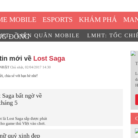
ME MOBILE
ESPORTS
KHÁM PHÁ
MAN
MHT
LIÊN QUÂN MOBILE
LMHT: TỐC CHI
NG ĐỒNG
/CONSOLE
360° GAMEFI
tin mới về
Lost Saga
T
 NHẬT
Chủ nhật, 02/04/2017 14:30
L
ửi, chia sẻ với bạn bè nhé!
d
H
 Saga bất ngờ về
tháng 5
C
 là Lost Saga sắp được phát
cho game thủ VIệt vào chơi.
nữ quỷ xinh đẹp