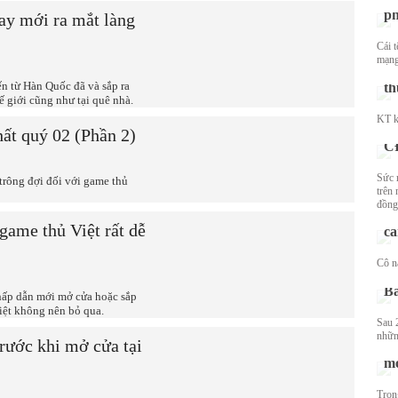
p
ay mới ra mắt làng
Cái 
mạng
KT
n từ Hàn Quốc đã và sắp ra
th
 giới cũng như tại quê nhà.
Nh
KT k
ph
ất quý 02 (Phần 2)
CĐ
Sức 
rông đợi đối với game thủ
trên 
Nữ
đồng
vớ
game thủ Việt rất dễ
cà
Sa
Cô n
Ve
Ba
hấp dẫn mới mở cửa hoặc sắp
iệt không nên bỏ qua.
Sau 
những
trước khi mở cửa tại
Ho
m
Tron