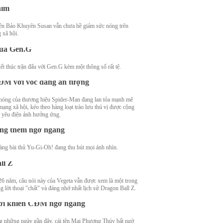
him
tên Bảo Khuyên Susan vẫn chưa hề giảm sức nóng trên
 xã hội.
 sở hữu thông số thê thảm trong trận
ua Gen.G
ờ chọn giúp phiên bản người Nhện
ết thúc trận đấu với Gen.G kèm một thông số rất tệ.
ù hợp, hot girl này vô tình "gây mê"
M với vóc dáng ấn tượng
nóng của thương hiệu Spider-Man đang lan tỏa mạnh mẽ
mạng xã hội, kéo theo hàng loạt trào lưu thú vị được cộng
 bài thủ Yu-Gi-Oh! bất ngờ gây chú ý
 yêu điện ảnh hưởng ứng.
i màn khoe nhan sắc táo bạo, soi info
ng thêm ngỡ ngàng
u 26 năm, câu nói "lạnh gáy" nhất của
àng bài thủ Yu-Gi-Oh! đang thu hút mọi ánh nhìn.
geta vẫn là biểu tượng trong Dragon
ll Z
26 năm, câu nói này của Vegeta vẫn được xem là một trong
 lời thoại "chất" và đáng nhớ nhất lịch sử Dragon Ball Z.
a hậu Mai Phương Thúy có động thái
ới khiến CĐM ngỡ ngàng
g những ngày gần đây, cái tên Mai Phương Thúy bất ngờ