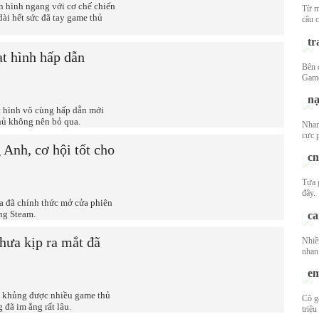
 hình ngang với cơ chế chiến
Từ m
Th
ài hết sức đã tay game thủ
câu c
tặ
tr
t hình hấp dẫn
Bên 
Mỹ
Game
ho
hạ
t hình vô cùng hấp dẫn mới
thủ không nên bỏ qua.
Nhan
Lạ
cực 
gợ
 Anh, cơ hội tốt cho
ch
Tựa 
DJ
đây.
Mu
a đã chính thức mở cửa phiên
ng Steam.
cà
hưa kịp ra mắt đã
Nhiề
nhan
Ch
em
 khủng được nhiều game thủ
Cô g
Mặ
đã im ắng rất lâu.
triệu
"b