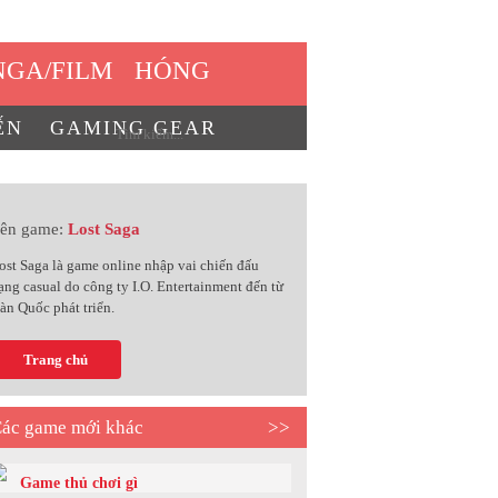
GA/FILM
HÓNG
ẾN
GAMING GEAR
ên game:
Lost Saga
ost Saga là game online nhập vai chiến đấu
ạng casual do công ty I.O. Entertainment đến từ
àn Quốc phát triển.
Trang chủ
ác game mới khác
>>
Game thủ chơi gì