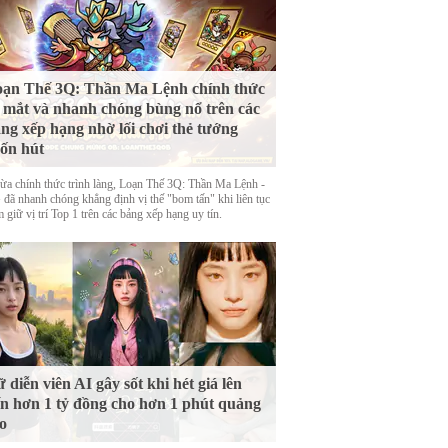
ạn Thế 3Q: Thần Ma Lệnh chính thức
 mắt và nhanh chóng bùng nổ trên các
ng xếp hạng nhờ lối chơi thẻ tướng
ốn hút
ừa chính thức trình làng, Loạn Thế 3Q: Thần Ma Lệnh -
đã nhanh chóng khẳng định vị thế "bom tấn" khi liên tục
 giữ vị trí Top 1 trên các bảng xếp hạng uy tín.
 diễn viên AI gây sốt khi hét giá lên
n hơn 1 tỷ đồng cho hơn 1 phút quảng
o