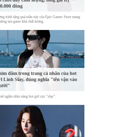
0.000 đồng
ng trình tặng quà tuần này của Epic Games Store mang
những tựa game khá chất lượng.
ìm đắm trong trang cá nhân của hot
rl Linh Slay, đúng nghĩa "tên vận vào
gười"
mê ngắm nhìn nàng hot girl cực "slay".