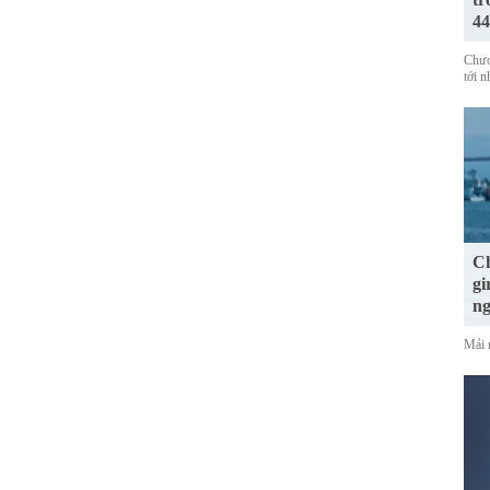
44
Chươ
tới 
Ch
gi
n
Mải 