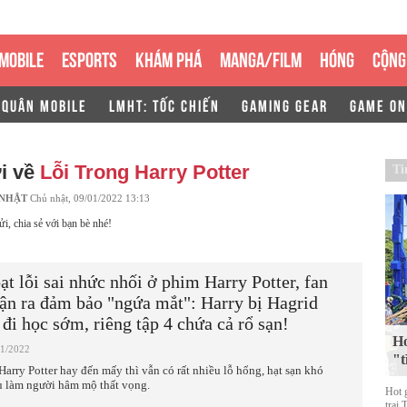
MOBILE
ESPORTS
KHÁM PHÁ
MANGA/FILM
HÓNG
CỘNG
 QUÂN MOBILE
LMHT: TỐC CHIẾN
GAMING GEAR
GAME ON
i về
Lỗi Trong Harry Potter
Ti
 NHẬT
Chủ nhật, 09/01/2022 13:13
ửi, chia sẻ với bạn bè nhé!
ạt lỗi sai nhức nhối ở phim Harry Potter, fan
ận ra đảm bảo "ngứa mắt": Harry bị Hagrid
 đi học sớm, riêng tập 4 chứa cả rổ sạn!
Ho
01/2022
"t
Harry Potter hay đến mấy thì vẫn có rất nhiều lỗ hổng, hạt sạn khó
u làm người hâm mộ thất vọng.
Hot 
trai 