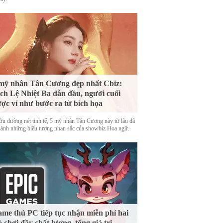
mỹ nhân Tân Cương đẹp nhất Cbiz:
ch Lệ Nhiệt Ba dẫn đầu, người cuối
ợc ví như bước ra từ bích họa
ữu đường nét tinh tế, 5 mỹ nhân Tân Cương này từ lâu đã
thành những biểu tượng nhan sắc của showbiz Hoa ngữ.
me thủ PC tiếp tục nhận miễn phí hai
ò chơi đầy chất lượng, tổng giá trị