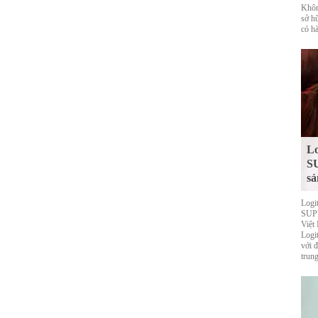
Khôn
sở h
có hà
Lo
S
sả
Logi
SUPE
Việt
Logi
với 
trung