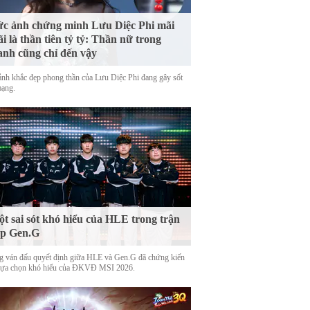
c ảnh chứng minh Lưu Diệc Phi mãi
i là thần tiên tỷ tỷ: Thần nữ trong
anh cũng chỉ đến vậy
nh khắc đẹp phong thần của Lưu Diệc Phi đang gây sốt
mạng.
t sai sót khó hiểu của HLE trong trận
ặp Gen.G
g ván đấu quyết định giữa HLE và Gen.G đã chứng kiến
lựa chọn khó hiểu của ĐKVĐ MSI 2026.