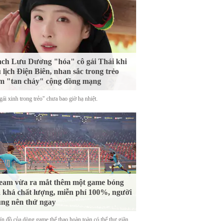
ch Lưu Dương "hóa" cô gái Thái khi
 lịch Điện Biên, nhan sắc trong trẻo
m "tan chảy" cộng đồng mạng
ái xinh trong trẻo" chưa bao giờ hạ nhiệt.
eam vừa ra mắt thêm một game bóng
 khá chất lượng, miễn phí 100%, người
ng nên thử ngay
tín đồ của dòng game thể thao hoàn toàn có thể thư giãn