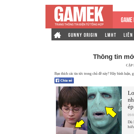
GAME 
GUNNY ORIGIN
LMHT
LIÊN
Thông tin mớ
CẬP
Bạn thích các tin tức trong chủ đề này? Hãy bình luận, g
Lo
nh
ép
09/
Dù 
hiể