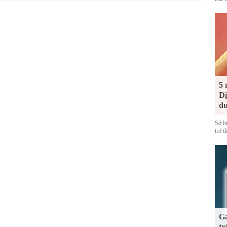
5 
Đị
đư
Sở h
trở 
Ga
tr