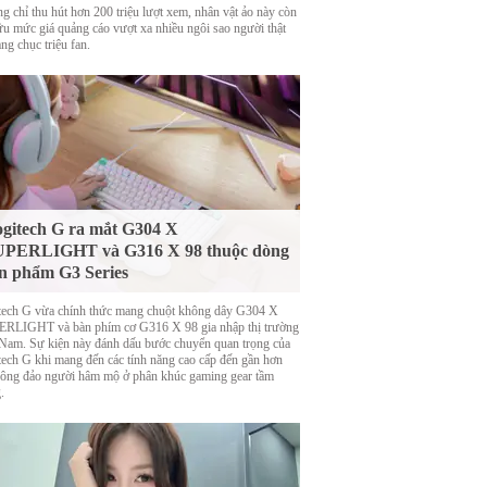
g chỉ thu hút hơn 200 triệu lượt xem, nhân vật ảo này còn
ữu mức giá quảng cáo vượt xa nhiều ngôi sao người thật
ng chục triệu fan.
gitech G ra mắt G304 X
UPERLIGHT và G316 X 98 thuộc dòng
n phẩm G3 Series
tech G vừa chính thức mang chuột không dây G304 X
RLIGHT và bàn phím cơ G316 X 98 gia nhập thị trường
 Nam. Sự kiện này đánh dấu bước chuyển quan trọng của
tech G khi mang đến các tính năng cao cấp đến gần hơn
đông đảo người hâm mộ ở phân khúc gaming gear tầm
.