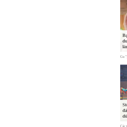
Bạ
du
là
Gu "g
St
đá
dù
Các 