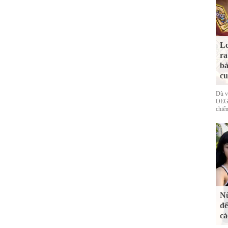
Lo
ra
bả
cu
Dù v
OEG 
chiếm
Nữ
đế
cá