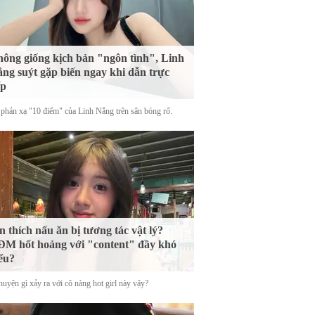
ông giống kịch bản "ngôn tình", Linh
ng suýt gặp biến ngay khi dẫn trực
ếp
phản xạ "10 điểm" của Linh Nắng trên sân bóng rổ.
n thích nấu ăn bị tương tác vật lý?
M hốt hoảng với "content" đầy khó
ểu?
uyện gì xảy ra với cô nàng hot girl này vậy?