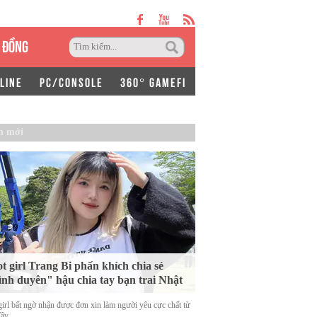
 ĐỒNG
LINE
PC/CONSOLE
360° GAMEFI
n mới
t girl Trang Bi phấn khích chia sẻ
ình duyên" hậu chia tay bạn trai Nhật
girl bất ngờ nhận được đơn xin làm người yêu cực chất từ
Tây.