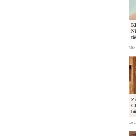
Kh
Nắ
ti
Màn 
Zi
CĐ
hi
Có ch