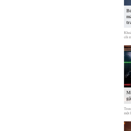
Bứ
mã
tr
Khoả
cõi 
Mộ
g
Tron
một 