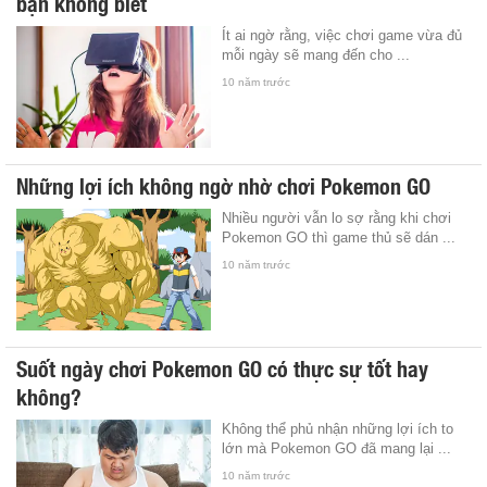
bạn không biết
Ít ai ngờ rằng, việc chơi game vừa đủ
mỗi ngày sẽ mang đến cho ...
10 năm trước
Những lợi ích không ngờ nhờ chơi Pokemon GO
Nhiều người vẫn lo sợ rằng khi chơi
Pokemon GO thì game thủ sẽ dán ...
10 năm trước
Suốt ngày chơi Pokemon GO có thực sự tốt hay
không?
Không thể phủ nhận những lợi ích to
lớn mà Pokemon GO đã mang lại ...
10 năm trước