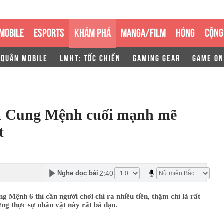
MOBILE
ESPORTS
KHÁM PHÁ
MANGA/FILM
HÓNG
CỘNG
 QUÂN MOBILE
LMHT: TỐC CHIẾN
GAMING GEAR
GAME ON
ữu Cung Mệnh cuối mạnh mẽ
t
2:40
Nghe đọc bài
ng Mệnh 6 thì cần người chơi chi ra nhiều tiền, thậm chí là rất
ưng thực sự nhân vật này rất bá đạo.