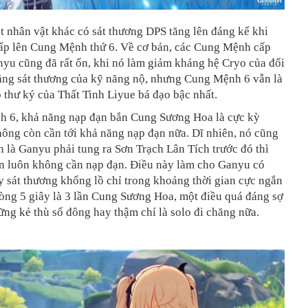
 nhân vật khác có sát thương DPS tăng lên đáng kể khi
ấp lên Cung Mệnh thứ 6. Về cơ bản, các Cung Mệnh cấp
yu cũng đã rất ổn, khi nó làm giảm kháng hệ Cryo của đối
ăng sát thương của kỹ năng nộ, nhưng Cung Mệnh 6 vẫn là
 thư ký của Thất Tinh Liyue bá đạo bậc nhất.
 6, khả năng nạp đạn bắn Cung Sương Hoa là cực kỳ
ông còn cần tới khả năng nạp đạn nữa. Dĩ nhiên, nó cũng
n là Ganyu phải tung ra Sơn Trạch Lân Tích trước đó thì
n luôn không cần nạp đạn. Điều này làm cho Ganyu có
 sát thương khổng lồ chỉ trong khoảng thời gian cực ngắn
vòng 5 giây là 3 lần Cung Sương Hoa, một điều quá đáng sợ
ững kẻ thù số đông hay thậm chí là solo đi chăng nữa.