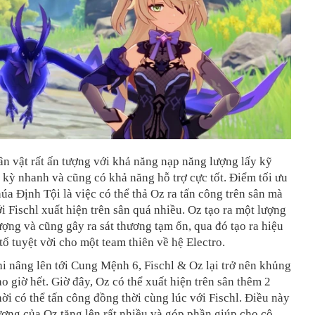
hân vật rất ấn tượng với khả năng nạp năng lượng lấy kỹ
kỳ nhanh và cũng có khả năng hỗ trợ cực tốt. Điểm tối ưu
a Định Tội là việc có thể thả Oz ra tấn công trên sân mà
ới
Fischl xuất hiện trên sân quá nhiều. Oz tạo ra một lượng
ợng và cũng gây ra sát thương tạm ổn, qua đó tạo ra hiệu
ố tuyệt vời cho một team thiên về hệ Electro.
i nâng lên tới Cung Mệnh 6, Fischl & Oz lại trở nên khủng
o giờ hết. Giờ đây, Oz có thể xuất hiện trên sân thêm 2
hời có thể tấn công đồng thời cùng lúc với Fischl. Điều này
ương của Oz tăng lên rất nhiều và góp phần giúp cho cô