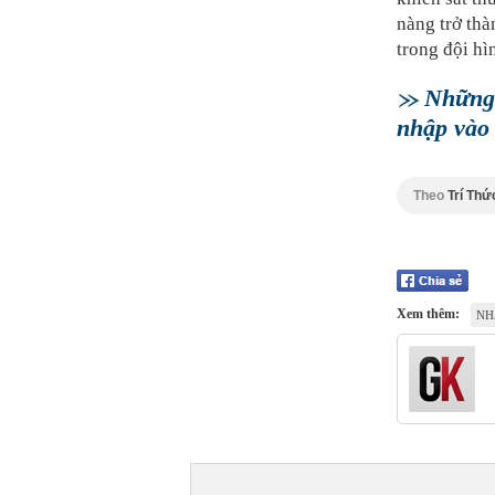
nàng trở th
trong đội hì
Những 
nhập vào
Theo
Trí Thứ
Xem thêm:
NH