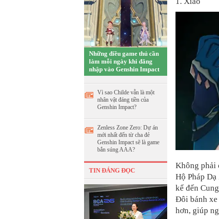
1. Xiao
Những điều game thủ cần
làm mỗi ngày khi đăng
nhập vào Genshin Impact
Vì sao Childe vẫn là một
nhân vật đáng tiền của
Genshin Impact?
Zenless Zone Zero: Dự án
mới nhất đến từ cha đẻ
Genshin Impact sẽ là game
bắn súng AAA?
Không phải 
TIN ĐÁNG ĐỌC
Hộ Pháp Dạ X
kể đến Cung
Đôi bánh xe 
hơn, giúp n