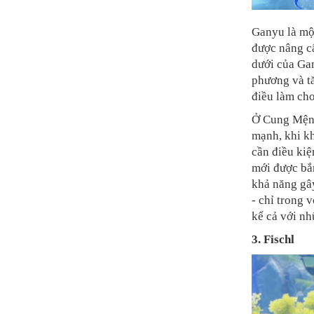
Ganyu là một
được nâng c
dưới của Gan
phương và t
điều làm cho
Ở Cung Mệnh
mạnh, khi kh
cần điều kiệ
mới được bắ
khả năng gây
- chỉ trong 
kể cả với nh
3. Fischl