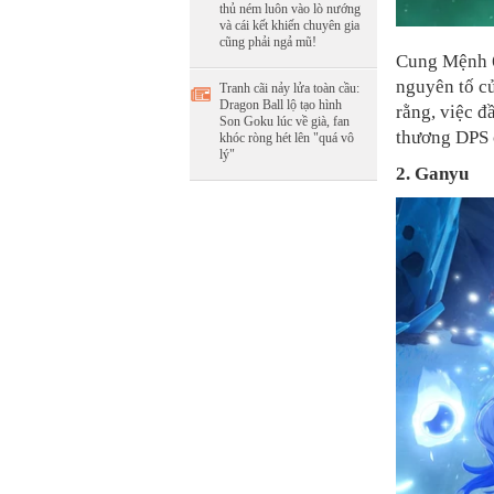
thủ ném luôn vào lò nướng
và cái kết khiến chuyên gia
cũng phải ngả mũ!
Cung Mệnh 6
nguyên tố c
Tranh cãi nảy lửa toàn cầu:
Dragon Ball lộ tạo hình
rằng, việc đ
Son Goku lúc về già, fan
thương DPS c
khóc ròng hét lên "quá vô
lý"
2. Ganyu