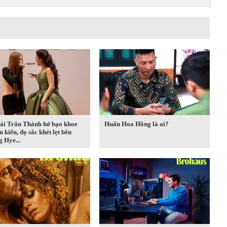
ái Trấn Thành hở bạo khoe
Huấn Hoa Hồng là ai?
n kiến, đọ sắc khét lẹt bên
 Hye...