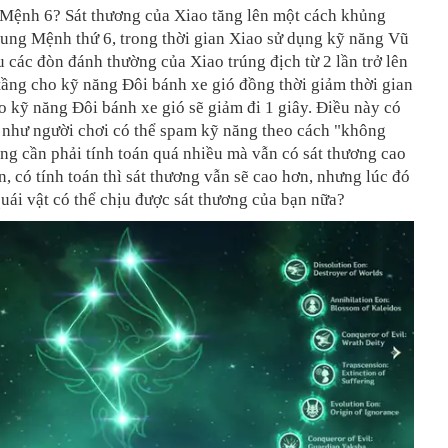
Mệnh 6? Sát thương của Xiao tăng lên một cách khủng
Cung Mệnh thứ 6, trong thời gian Xiao sử dụng kỹ năng Vũ
 các đòn đánh thường của Xiao trúng địch từ 2 lần trở lên
tầng cho kỹ năng Đôi bánh xe gió đồng thời giảm thời gian
o kỹ năng Đôi bánh xe gió sẽ giảm đi 1 giây. Điều này có
n như người chơi có thể spam kỹ năng theo cách "không
g cần phải tính toán quá nhiều mà vẫn có sát thương cao
n, có tính toán thì sát thương vẫn sẽ cao hơn, nhưng lúc đó
ái vật có thể chịu được sát thương của bạn nữa?