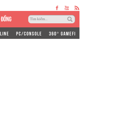
 ĐỒNG
LINE
PC/CONSOLE
360° GAMEFI