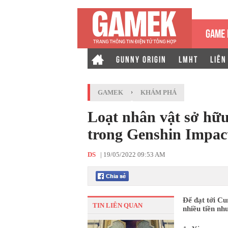
GAME 
GUNNY ORIGIN
LMHT
LIÊN
GAMEK
›
KHÁM PHÁ
Loạt nhân vật sở h
trong Genshin Impac
DS
|
19/05/2022 09:53 AM
Để đạt tới Cu
TIN LIÊN QUAN
nhiều tiền nh