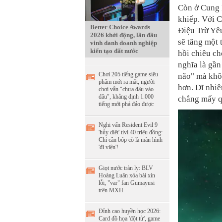
Còn ở Cung 
khiếp. Với 
Better Choice Awards
Điệu Trừ Yêu
2026 khởi động, lần đầu
sẽ tăng một 
vinh danh doanh nghiệp
kiến tạo đất nước
hồi chiêu ch
nghĩa là gầ
Chơi 205 tiếng game siêu
não" mà khôn
phẩm mới ra mắt, người
hơn. Dĩ nhiê
chơi vẫn "chưa đâu vào
đâu", khẳng định 1.000
chẳng mấy qu
tiếng mới phá đảo được
Nghi vấn Resident Evil 9
'hủy diệt' tivi 40 triệu đồng:
Chỉ cần bóp cò là màn hình
'đi viện'!
Giọt nước tràn ly: BLV
Hoàng Luân xóa bài xin
lỗi, "var" fan Gumayusi
trên MXH
Đỉnh cao huyền học 2026:
Card đồ họa 'đột tử', game