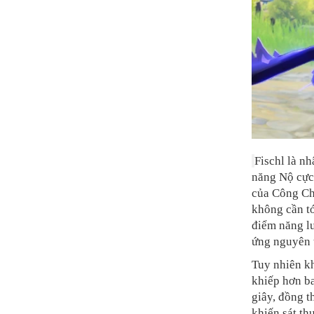
Fischl là n
năng Nộ cực 
của
Công Chú
không cần t
điểm năng lư
ứng nguyên t
Tuy nhiên kh
khiếp hơn ba
giây, đồng t
khiến sát th