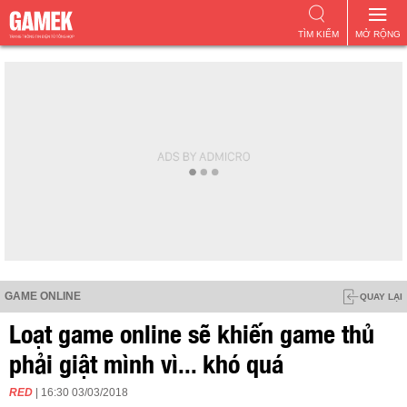
TÌM KIẾM
MỞ RỘNG
GAME ONLINE
QUAY LẠI
Loạt game online sẽ khiến game thủ
phải giật mình vì... khó quá
RED
| 16:30 03/03/2018