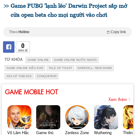
Game PUBG 'lạnh lẽo' Darwin Project sắp mở
cửa open beta cho mọi người vào chơi
Theo
Helino
Copy link
0
CHIA SẺ
TỪ KHÓA
GAME ONLINE
GAME ONLINE NƯỚC NGOÀI
GAME ONLINE SIÊU KHÓ
TALE OF TOAST
DARKFALL: NEW DAWN
SEA OF THIEVES
CONQUEROR
GAME MOBILE HOT
Xem thêm
Võ Lâm Hắc
Game thủ
Zenless Zone
Wuthering
Thiên 