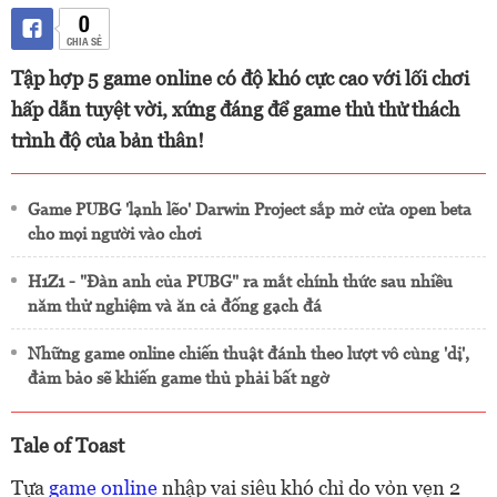
0
CHIA SẺ
Tập hợp 5 game online có độ khó cực cao với lối chơi
hấp dẫn tuyệt vời, xứng đáng để game thủ thử thách
trình độ của bản thân!
Game PUBG 'lạnh lẽo' Darwin Project sắp mở cửa open beta
cho mọi người vào chơi
H1Z1 - "Đàn anh của PUBG" ra mắt chính thức sau nhiều
năm thử nghiệm và ăn cả đống gạch đá
Những game online chiến thuật đánh theo lượt vô cùng 'dị',
đảm bảo sẽ khiến game thủ phải bất ngờ
Tale of Toast
Tựa
game online
nhập vai siêu khó chỉ do vỏn vẹn 2