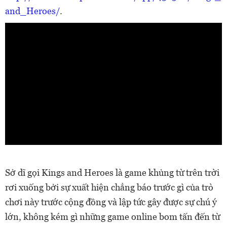
and_Heroes/
.
Sở dĩ gọi Kings and Heroes là game khủng từ trên trời
rơi xuống bởi sự xuất hiện chẳng báo trước gì của trò
chơi này trước cộng đồng và lập tức gây được sự chú ý
lớn, không kém gì những game online bom tấn đến từ