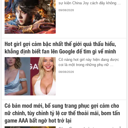
sự kiện China Joy cách đây không ...
09/08/2026
Hot girl gợi cảm bậc nhất thế giới quá thấu hiểu,
khẳng định biết fan lên Google để tìm gì về mình
Cô nàng hot girl này hiện đang được
coi là một trong những phụ nữ ...
08/08/2026
Có bản mod mới, bổ sung trang phục gợi cảm cho
nữ chính, tùy chỉnh tỷ lệ cơ thể thoải mái, bom tấn
game AAA bất ngờ hot trở lại