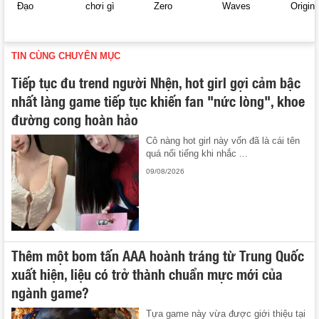
Đạo
chơi gì
Zero
Waves
Origin
TIN CÙNG CHUYÊN MỤC
Tiếp tục đu trend người Nhện, hot girl gợi cảm bậc
nhất làng game tiếp tục khiến fan "nức lòng", khoe
đường cong hoàn hảo
Cô nàng hot girl này vốn đã là cái tên
quá nổi tiếng khi nhắc ...
09/08/2026
Thêm một bom tấn AAA hoành tráng từ Trung Quốc
xuất hiện, liệu có trở thành chuẩn mực mới của
ngành game?
Tựa game này vừa được giới thiệu tại