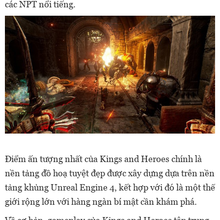
các NPT nổi tiếng.
Điểm ấn tượng nhất của Kings and Heroes chính là
nền tảng đồ hoạ tuyệt đẹp được xây dựng dựa trên nền
tảng khủng Unreal Engine 4, kết hợp với đó là một thế
giới rộng lớn với hàng ngàn bí mật cần khám phá.