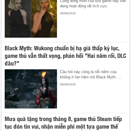
Cộng đồng mod của tựa game này vẫn
đang hoạt động rất tích cực.
08/08/2026
Black Myth: Wukong chuẩn bị hạ giá thấp kỷ lục,
game thủ vẫn thất vọng, phản hồi "Hai năm rồi, DLC
đâu?"
Câu hỏi này cũng là nỗi niềm của
không ít fan hâm mộ Black Myth: ...
08/08/2026
Mưa quà tặng trong tháng 8, game thủ Steam tiếp
tục đón tin vui, nhận miễn phí một tựa game thế