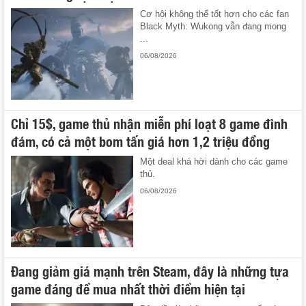
Cơ hội không thể tốt hơn cho các fan
Black Myth: Wukong vẫn đang mong
...
06/08/2026
Chỉ 15$, game thủ nhận miễn phí loạt 8 game đình
đám, có cả một bom tấn giá hơn 1,2 triệu đồng
Một deal khá hời dành cho các game
thủ.
06/08/2026
Đang giảm giá mạnh trên Steam, đây là những tựa
game đáng để mua nhất thời điểm hiện tại