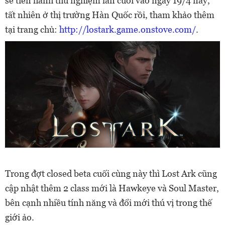
sẽ tiến hành thử nghiệm lần cuối vào ngày 19/4 này,
tất nhiên ở thị trường Hàn Quốc rồi, tham khảo thêm
tại trang chủ:
http://lostark.game.onstove.com/
.
Trong đợt closed beta cuối cùng này thì Lost Ark cũng
cập nhật thêm 2 class mới là Hawkeye và Soul Master,
bên cạnh nhiều tính năng và đổi mới thú vị trong thế
giới ảo.