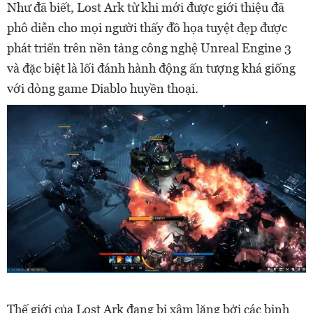
Như đã biết, Lost Ark từ khi mới được giới thiệu đã
phô diễn cho mọi người thấy đồ họa tuyệt đẹp được
phát triển trên nền tảng công nghệ Unreal Engine 3
và đặc biệt là lối đánh hành động ấn tượng khá giống
với dòng game Diablo huyền thoại.
Thế giới của Lost Ark đang bị xâm lăng bởi các binh