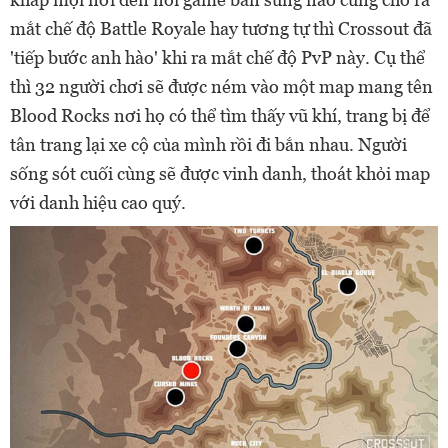
mắt chế độ Battle Royale hay tương tự thì Crossout đã
'tiếp bước anh hào' khi ra mắt chế độ PvP này. Cụ thể
thì 32 người chơi sẽ được ném vào một map mang tên
Blood Rocks nơi họ có thể tìm thấy vũ khí, trang bị để
tân trang lại xe cộ của mình rồi đi bắn nhau. Người
sống sót cuối cùng sẽ được vinh danh, thoát khỏi map
với danh hiệu cao quý.