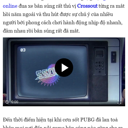
online
đua xe bắn súng rất thú vị
Crossout
từng ra mắt
hồi năm ngoái và thu hút được sự chú ý của nhiều
người bởi phong cách chơi hành động nhịp độ nhanh,
đâm nhau rồi bắn súng rất đã mắt.
0:00
Đến thời điểm hiện tại khi cơn sốt PUBG đã lan toả
khắp mọi nơi đến nỗi game bắn súng nào cũng cho ra