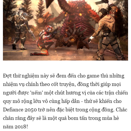
Đợt thử nghiệm này sẽ đem đến cho game thủ những
nhiệm vụ chính theo cốt truyện, đồng thời giúp mọi
người được 'nếm' một chút hương vị của các trận chiến
quy mô rộng lớn vô cùng hấp dẫn - thứ sẽ khiến cho
Defiance 2050 trở nên đặc biệt trong cộng đồng. Chắc
chắn rằng đây sẽ là một quả bom tấn trong mùa hè
năm 2018!