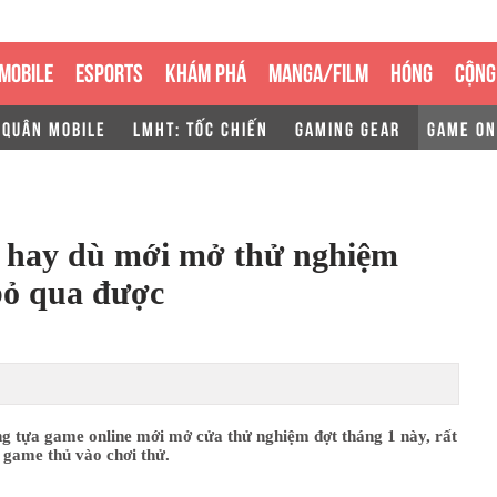
MOBILE
ESPORTS
KHÁM PHÁ
MANGA/FILM
HÓNG
CỘNG
 QUÂN MOBILE
LMHT: TỐC CHIẾN
GAMING GEAR
GAME ON
c hay dù mới mở thử nghiệm
bỏ qua được
g tựa game online mới mở cửa thử nghiệm đợt tháng 1 này, rất
 game thủ vào chơi thử.