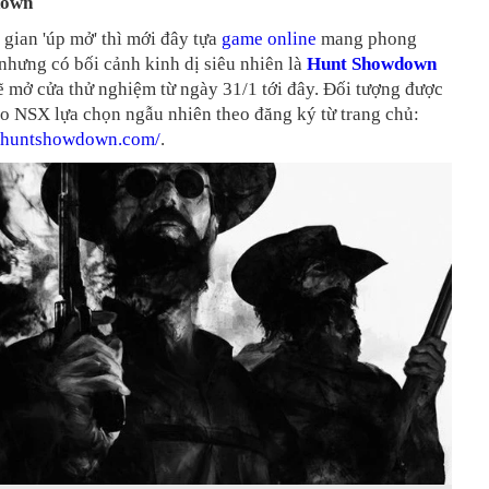
down
 gian 'úp mở' thì mới đây tựa
game online
mang phong
nhưng có bối cảnh kinh dị siêu nhiên là
Hunt Showdown
ẽ mở cửa thử nghiệm từ ngày 31/1 tới đây. Đối tượng được
o NSX lựa chọn ngẫu nhiên theo đăng ký từ trang chủ:
w.huntshowdown.com/
.