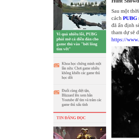
Hunt Show
Sau một thời
cách
PUBG
đã ấn định s
tham dự sẽ d
Vì quá nhiều lỗi, PUBG
phải mở cả diễn đàn cho
https://ww
game thủ vào "bới lông
tìm vết"
Khoa học chứng minh một
lần nữa: Chơi game nhiều
không khiến các game thủ
học dốt
Đuổi cùng diệt tận,
Blizzard lên xem hẳn
Youtube để tìm và trảm các
game thủ xấu tính
TIN ĐÁNG ĐỌC