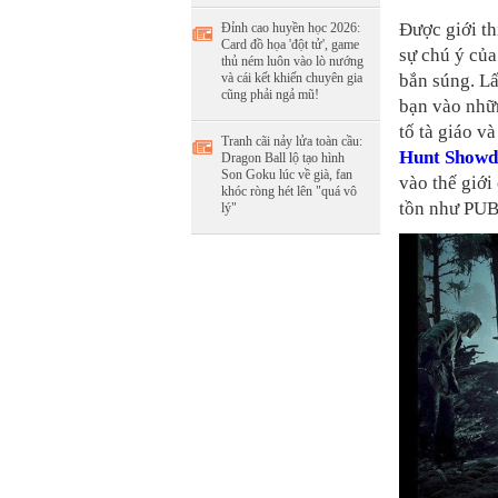
Được giới th
Đỉnh cao huyền học 2026:
Card đồ họa 'đột tử', game
sự chú ý củ
thủ ném luôn vào lò nướng
và cái kết khiến chuyên gia
bắn súng. L
cũng phải ngả mũ!
bạn vào nhữn
tố tà giáo và
Tranh cãi nảy lửa toàn cầu:
Hunt Show
Dragon Ball lộ tạo hình
Son Goku lúc về già, fan
vào thế giới
khóc ròng hét lên "quá vô
tồn như PU
lý"