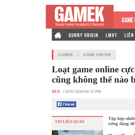
GAME 
GUNNY ORIGIN
LMHT
LIÊN
GAMEK
›
GAME ONLINE
Loạt game online cự
cũng không thể nào 
RED
|
29/01/2018 06:33 PM
Tập hợp nhữn
TIN LIÊN QUAN
xứng đáng để