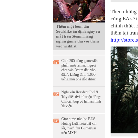
Theo những 
cùng EA sẽ t
chính thức. 
Thêm một bom tấn
Soulslike ấn định ngày ra
thêm tại tra
mắt trên Steam, hàng
http://stor
nghìn game thủ vội thêm
vào wishlist
Chơi 205 tiếng game siêu
phẩm mới ra mắt, người
chơi vẫn "chưa đâu vào
đâu", khẳng định 1.000
tiếng mới phá đảo được
Nghi vấn Resident Evil 9
'hủy diệt' tivi 40 triệu đồng:
Chỉ cần bóp cò là màn hình
'đi viện'!
Giọt nước tràn ly: BLV
Hoàng Luân xóa bài xin
lỗi, "var" fan Gumayusi
trên MXH