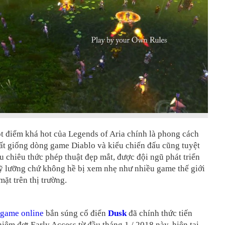
t điểm khá hot của Legends of Aria chính là phong cách
ất giống dòng game Diablo và kiểu chiến đấu cũng tuyệt
u chiêu thức phép thuật đẹp mắt, được đội ngũ phát triển
ỹ lưỡng chứ không hề bị xem nhẹ như nhiều game thế giới
ặt trên thị trường.
game online
bắn súng cổ điển
Dusk
đã chính thức tiến
iệm đợt Early Access từ đầu tháng 1 / 2018 này, hiện tại