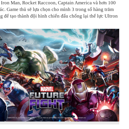
 Iron Man, Rocket Raccoon, Captain America và hơn 100
ác. Game thủ sẽ lựa chọn cho mình 3 trong số hàng trăm
g để tạo thành đội hình chiến đấu chống lại thế lực Ultron