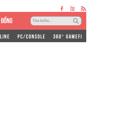
 ĐỒNG
LINE
PC/CONSOLE
360° GAMEFI