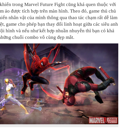
khiển trong Marvel Future Fight cũng khá quen thuộc với
m ảo được tích hợp trên màn hình. Theo đó, game thủ chủ
iển nhân vật của mình thông qua thao tác chạm rất dễ làm
ệt, game cho phép bạn thay đổi linh hoạt giữa các siêu anh
ội hình và nếu như kết hợp nhuần nhuyễn thì bạn có khả
 những chuỗi combo vô cùng đẹp mắt.