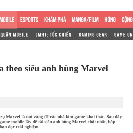
MOBILE
ESPORTS
KHÁM PHÁ
MANGA/FILM
HÓNG
CỘNG
 QUÂN MOBILE
LMHT: TỐC CHIẾN
GAMING GEAR
GAME ON
a theo siêu anh hùng Marvel
trụ Marvel là mỏ vàng để các nhà làm game khai thác. Sau đây
game mobile lấy đề tài siêu anh hùng Marvel chất nhất, hấp
bạn đọc trải nghiệm.