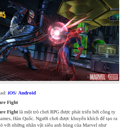
oad:
iOS
/
Android
re Fight
re Fight
là một trò chơi RPG được phát triển bởi công ty
ames, Hàn Quốc. Người chơi được khuyến khích để tạo ra
ỏ với những nhân vật siêu anh hùng của Marvel như