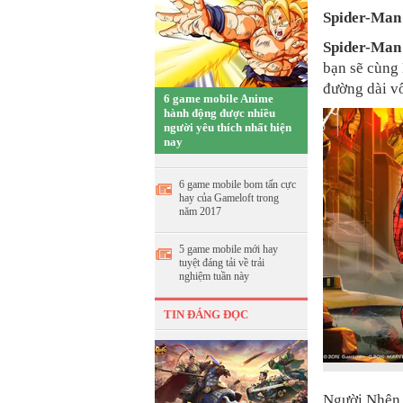
Spider-Man
Spider-Man
bạn sẽ cùng 
đường dài vô
6 game mobile Anime
hành động được nhiều
người yêu thích nhất hiện
nay
6 game mobile bom tấn cực
hay của Gameloft trong
năm 2017
5 game mobile mới hay
tuyệt đáng tải về trải
nghiệm tuần này
TIN ĐÁNG ĐỌC
Người Nhện 