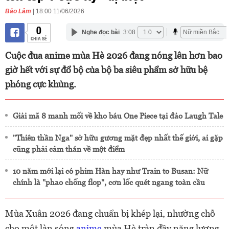
Bảo Lâm
| 18:00 11/06/2026
0
Nghe đọc bài
3:08
CHIA SẺ
Cuộc đua anime mùa Hè 2026 đang nóng lên hơn bao
giờ hết với sự đổ bộ của bộ ba siêu phẩm sở hữu bệ
phóng cực khủng.
Giải mã 8 manh mối về kho báu One Piece tại đảo Laugh Tale
"Thiên thần Nga" sở hữu gương mặt đẹp nhất thế giới, ai gặp
cũng phải cảm thán về một điểm
10 năm mới lại có phim Hàn hay như Train to Busan: Nữ
chính là "phao chống flop", cơn lốc quét ngang toàn cầu
Mùa Xuân 2026 đang chuẩn bị khép lại, nhường chỗ
cho một làn sóng
anime
mùa Hè tràn đầy năng lượng