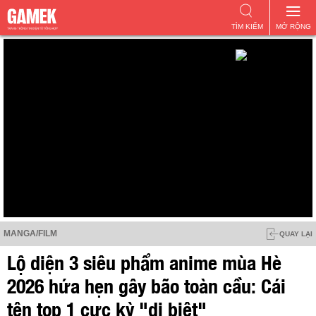
TÌM KIẾM
MỞ RỘNG
MANGA/FILM
QUAY LẠI
Lộ diện 3 siêu phẩm anime mùa Hè
2026 hứa hẹn gây bão toàn cầu: Cái
tên top 1 cực kỳ "dị biệt"