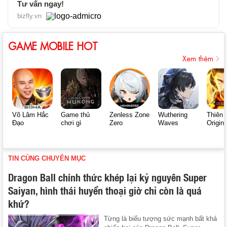
Tư vấn ngay!
bizfly.vn
GAME MOBILE HOT
Xem thêm
Võ Lâm Hắc
Game thủ
Zenless Zone
Wuthering
Thiên 
Đạo
chơi gì
Zero
Waves
Origin
TIN CÙNG CHUYÊN MỤC
Dragon Ball chính thức khép lại kỷ nguyên Super
Saiyan, hình thái huyền thoại giờ chỉ còn là quá
khứ?
Từng là biểu tượng sức mạnh bất khả