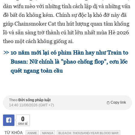
dàn wifu mèo với những tính cách lập dị và những vấn
đề bất ổn không kém. Chính sự độc lạ khó đỡ này đã
giúp Chainsmoker Cat thu hút lượng quan tâm khổng
lồ và sẵn sàng trở thành cú hit lớn nhất mùa Hè 2026
theo một cách không giống ai.
10 năm mới lại có phim Hàn hay như Train to
Busan: Nữ chính là "phao chống flop", cơn lốc
quét ngang toàn cầu
Theo
Đời sống pháp luật
Copy link
14:40 11/06/2026 (GMT +7)
0
CHIA SẺ
TỪ KHÓA
ANIME
MANGA
BLEACH: THOUSAND-YEAR BLOOD WAR