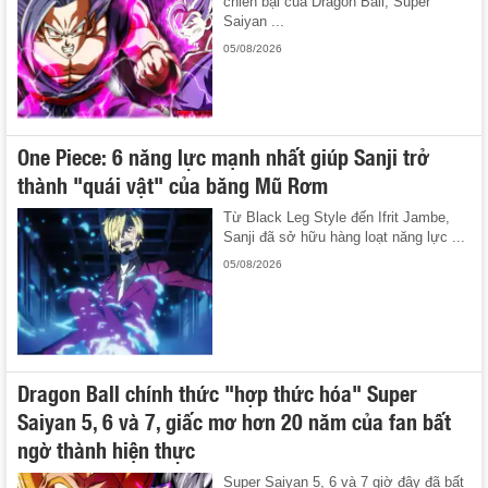
chiến bại của Dragon Ball, Super
Saiyan ...
05/08/2026
One Piece: 6 năng lực mạnh nhất giúp Sanji trở
thành "quái vật" của băng Mũ Rơm
Từ Black Leg Style đến Ifrit Jambe,
Sanji đã sở hữu hàng loạt năng lực ...
05/08/2026
Dragon Ball chính thức "hợp thức hóa" Super
Saiyan 5, 6 và 7, giấc mơ hơn 20 năm của fan bất
ngờ thành hiện thực
Super Saiyan 5, 6 và 7 giờ đây đã bất