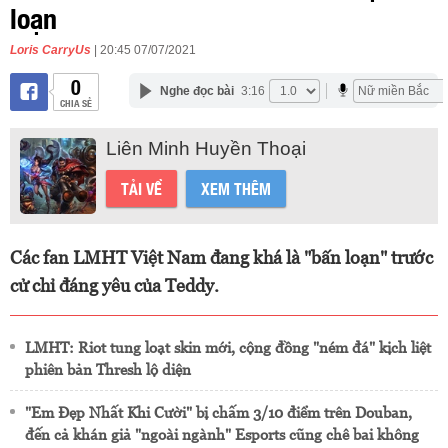
loạn
Loris CarryUs
| 20:45 07/07/2021
0
Nghe đọc bài
3:16
CHIA SẺ
Liên Minh Huyền Thoại
TẢI VỀ
XEM THÊM
Các fan LMHT Việt Nam đang khá là "bấn loạn" trước
cử chỉ đáng yêu của Teddy.
LMHT: Riot tung loạt skin mới, cộng đồng "ném đá" kịch liệt
phiên bản Thresh lộ diện
"Em Đẹp Nhất Khi Cười" bị chấm 3/10 điểm trên Douban,
đến cả khán giả "ngoài ngành" Esports cũng chê bai không