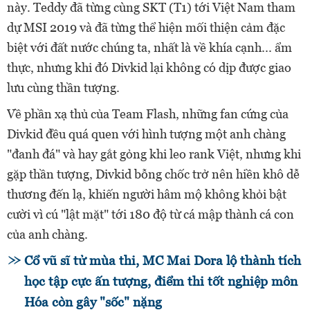
này. Teddy đã từng cùng SKT (T1) tới Việt Nam tham
dự MSI 2019 và đã từng thể hiện mối thiện cảm đặc
biệt với đất nước chúng ta, nhất là về khía cạnh... ẩm
thực, nhưng khi đó Divkid lại không có dịp được giao
lưu cùng thần tượng.
Về phần xạ thủ của Team Flash, những fan cứng của
Divkid đều quá quen với hình tượng một anh chàng
"đanh đá" và hay gắt gỏng khi leo rank Việt, nhưng khi
gặp thần tượng, Divkid bỗng chốc trở nên hiền khô dễ
thương đến lạ, khiến người hâm mộ không khỏi bật
cười vì cú "lật mặt" tới 180 độ từ cá mập thành cá con
của anh chàng.
Cổ vũ sĩ tử mùa thi, MC Mai Dora lộ thành tích
học tập cực ấn tượng, điểm thi tốt nghiệp môn
Hóa còn gây "sốc" nặng