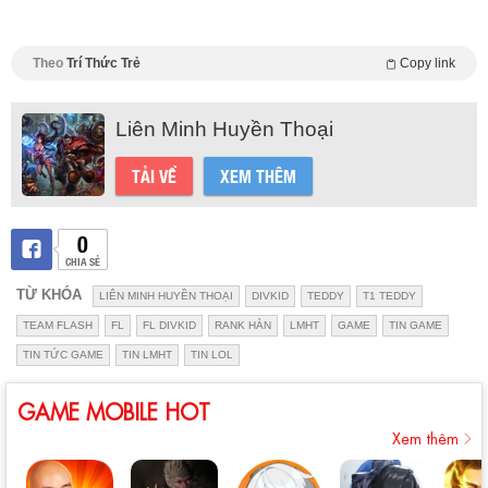
Theo
Trí Thức Trẻ
Copy link
Liên Minh Huyền Thoại
TẢI VỀ
XEM THÊM
0
CHIA SẺ
TỪ KHÓA
LIÊN MINH HUYỀN THOẠI
DIVKID
TEDDY
T1 TEDDY
TEAM FLASH
FL
FL DIVKID
RANK HÀN
LMHT
GAME
TIN GAME
TIN TỨC GAME
TIN LMHT
TIN LOL
GAME MOBILE HOT
Xem thêm