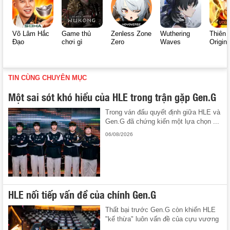
Võ Lâm Hắc
Game thủ
Zenless Zone
Wuthering
Thiên 
Đạo
chơi gì
Zero
Waves
Origin
TIN CÙNG CHUYÊN MỤC
Một sai sót khó hiểu của HLE trong trận gặp Gen.G
Trong ván đấu quyết định giữa HLE và
Gen.G đã chứng kiến một lựa chọn ...
06/08/2026
HLE nối tiếp vấn đề của chính Gen.G
Thất bại trước Gen.G còn khiến HLE
"kế thừa" luôn vấn đề của cựu vương
...