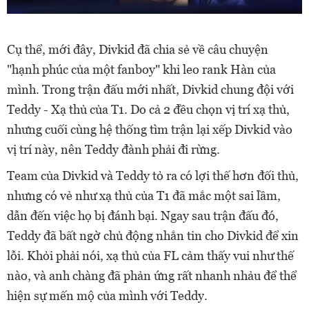
Cụ thể, mới đây, Divkid đã chia sẻ về câu chuyện
"hạnh phúc của một fanboy" khi leo rank Hàn của
mình. Trong trận đấu mới nhất, Divkid chung đội với
Teddy - Xạ thủ của T1. Do cả 2 đều chọn vị trí xạ thủ,
nhưng cuối cùng hệ thống tìm trận lại xếp Divkid vào
vị trí này, nên Teddy đành phải đi rừng.
Team của Divkid và Teddy tỏ ra có lợi thế hơn đối thủ,
nhưng có vẻ như xạ thủ của T1 đã mắc một sai lầm,
dẫn đến việc họ bị đánh bại. Ngay sau trận đấu đó,
Teddy đã bất ngờ chủ động nhắn tin cho Divkid để xin
lỗi. Khỏi phải nói, xạ thủ của FL cảm thấy vui như thế
nào, và anh chàng đã phản ứng rất nhanh nhảu để thể
hiện sự mến mộ của mình với Teddy.