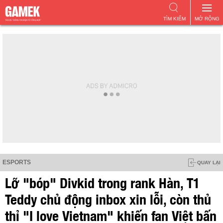
TÌM KIẾM
MỞ RỘNG
ESPORTS
QUAY LẠI
Lỡ "bóp" Divkid trong rank Hàn, T1
Teddy chủ động inbox xin lỗi, còn thủ
thỉ "I love Vietnam" khiến fan Việt bấn