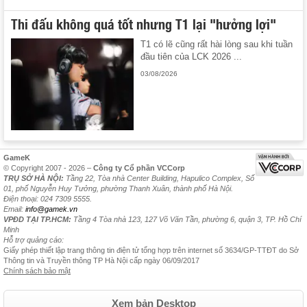
Thi đấu không quá tốt nhưng T1 lại "hưởng lợi"
T1 có lẽ cũng rất hài lòng sau khi tuần
đầu tiên của LCK 2026 ...
03/08/2026
GameK
© Copyright 2007 - 2026 –
Công ty Cổ phần VCCorp
TRỤ SỞ HÀ NỘI:
Tầng 22, Tòa nhà Center Building, Hapulico Complex, Số
01, phố Nguyễn Huy Tưởng, phường Thanh Xuân, thành phố Hà Nội.
Điện thoại: 024 7309 5555.
Email:
info@gamek.vn
VPĐD TẠI TP.HCM:
Tầng 4 Tòa nhà 123, 127 Võ Văn Tần, phường 6, quận 3, TP. Hồ Chí
Minh
Hỗ trợ quảng cáo:
Giấy phép thiết lập trang thông tin điện tử tổng hợp trên internet số 3634/GP-TTĐT do Sở
Thông tin và Truyền thông TP Hà Nội cấp ngày 06/09/2017
Chính sách bảo mật
Xem bản Desktop