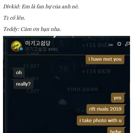
Divkid: Em là fan bự của anh nè.
T1 cố lên.
Teddy: Cảm ơn bạn nha.