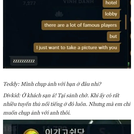
Teddy: Mình chụp ảnh với bạn ở đâu nhỉ?
Divkid: Ở khách sạn á! Tại sảnh chờ. Khi ấy có rất
nhiều tuyển thủ nổi tiếng ở đó luôn. Nhưng mà em chỉ
muốn chụp ảnh với anh thôi.