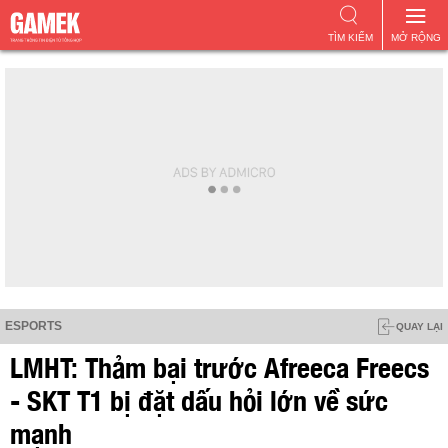
TÌM KIẾM
MỞ RỘNG
ESPORTS
QUAY LẠI
LMHT: Thảm bại trước Afreeca Freecs
- SKT T1 bị đặt dấu hỏi lớn về sức
mạnh