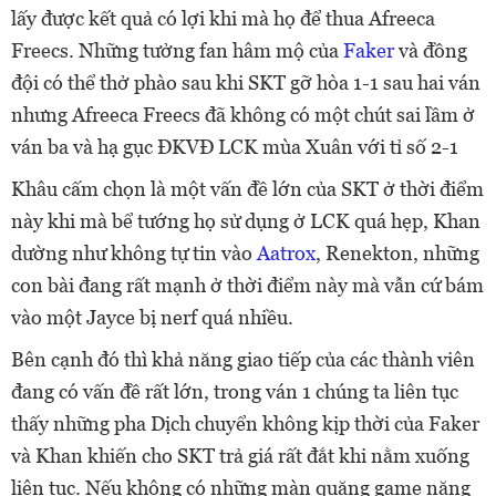
lấy được kết quả có lợi khi mà họ để thua Afreeca
Freecs. Những tưởng fan hâm mộ của
Faker
và đồng
đội có thể thở phào sau khi SKT gỡ hòa 1-1 sau hai ván
nhưng Afreeca Freecs đã không có một chút sai lầm ở
ván ba và hạ gục ĐKVĐ LCK mùa Xuân với tỉ số 2-1
Khâu cấm chọn là một vấn đề lớn của SKT ở thời điểm
này khi mà bể tướng họ sử dụng ở LCK quá hẹp, Khan
dường như không tự tin vào
Aatrox
, Renekton, những
con bài đang rất mạnh ở thời điểm này mà vẫn cứ bám
vào một Jayce bị nerf quá nhiều.
Bên cạnh đó thì khả năng giao tiếp của các thành viên
đang có vấn đề rất lớn, trong ván 1 chúng ta liên tục
thấy những pha Dịch chuyển không kịp thời của Faker
và Khan khiến cho SKT trả giá rất đắt khi nằm xuống
liên tục. Nếu không có những màn quăng game nặng