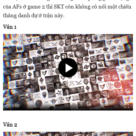
của AFs ở game 2 thì SKT còn không có nổi một chiến
thắng danh dự ở trận này.
Ván 1
0:00
Ván 2