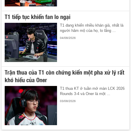
T1 tiếp tục khiến fan lo ngại
T1 đang khiến nhiều khán giả, nhất là
người hâm mộ của họ, lo lắng ...
04/08/2026
Trận thua của T1 còn chứng kiến một pha xử lý rất
khó hiểu của Oner
T1 thua KT ở tuần mở màn LCK 2026
Rounds 3-4 và Oner là một ...
03/08/2026