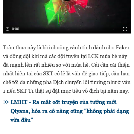
0:00
Trận thua này là hồi chuông cảnh tỉnh dành cho Faker
và đồng đội khi mà các đội tuyển tại LCK mùa hè này
đã mạnh lên rất nhiều so với mùa hè. Cái cần cải thiện
nhất hiện tại của SKT có lẽ là vấn đề giao tiếp, cần hạn
chế tối đa những pha Dịch chuyển lỗi timing như ở ván
1 nếu SKT T1 thật sự đặt mục tiêu vô địch tại năm nay.
LMHT - Ra mắt cốt truyện của tướng mới
Qiyana, hóa ra cô nàng cũng "không phải dạng
vừa đâu"