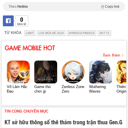
Theo
Helino
Copy link
0
CHIA SẺ
TỪ KHÓA
LMHT
LCK MÙA HÈ 2019
AFREECA FREECS
SKT T1
GAME MOBILE HOT
Xem thêm
Võ Lâm Hắc
Game thủ
Zenless Zone
Wuthering
Thiên 
Đạo
chơi gì
Zero
Waves
Origin
TIN CÙNG CHUYÊN MỤC
KT sở hữu thông số thê thảm trong trận thua Gen.G