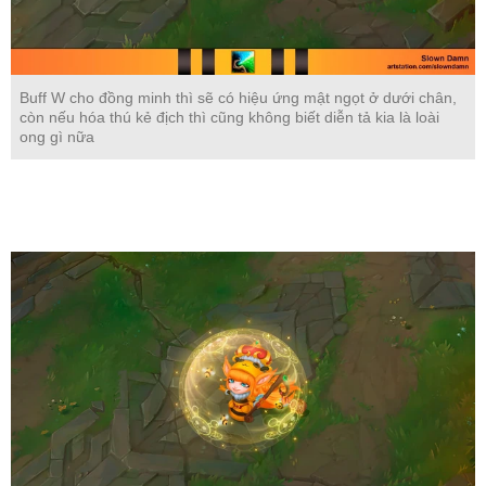
Buff W cho đồng minh thì sẽ có hiệu ứng mật ngọt ở dưới chân,
còn nếu hóa thú kẻ địch thì cũng không biết diễn tả kia là loài
ong gì nữa