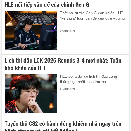
HLE nối tiếp vấn đề của chính Gen.G
Thất bại trước Gen.G còn khiến HLE
"kế thừa" luôn vấn đề của cựu vương
...
06/08/2026
Lịch thi đấu LCK 2026 Rounds 3-4 mới nhất: Tuần
khó khăn của HLE
HLE sẽ là đội có lịch thi đấu căng
thẳng bậc nhất tuần thứ hai ...
05/08/2026
Tuyển thủ CS2 có hành động khiếm nhã ngay trên
kênh stream và cái kết "đắng"