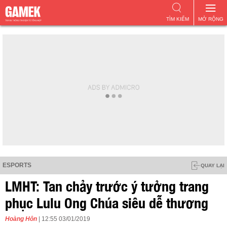
TÌM KIẾM
MỞ RỘNG
ESPORTS
QUAY LẠI
LMHT: Tan chảy trước ý tưởng trang
phục Lulu Ong Chúa siêu dễ thương
Hoàng Hôn
| 12:55 03/01/2019