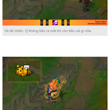
Và tất nhiên, Q không bắn ra mật thì còn bắn cái gì nữa