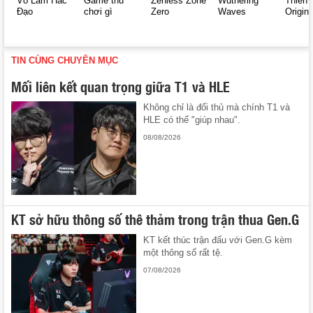
Võ Lâm Hắc
Game thủ
Zenless Zone
Wuthering
Thiên 
Đạo
chơi gì
Zero
Waves
Origin
TIN CÙNG CHUYÊN MỤC
Mối liên kết quan trọng giữa T1 và HLE
Không chỉ là đối thủ mà chính T1 và
HLE có thể "giúp nhau".
08/08/2026
KT sở hữu thông số thê thảm trong trận thua Gen.G
KT kết thúc trận đấu với Gen.G kèm
một thông số rất tệ.
07/08/2026