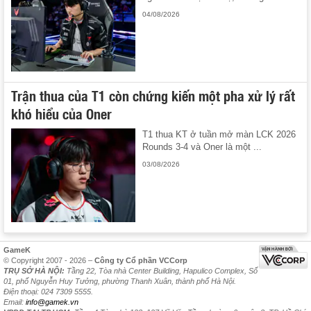
04/08/2026
Trận thua của T1 còn chứng kiến một pha xử lý rất
khó hiểu của Oner
T1 thua KT ở tuần mở màn LCK 2026
Rounds 3-4 và Oner là một ...
03/08/2026
GameK
© Copyright 2007 - 2026 –
Công ty Cổ phần VCCorp
TRỤ SỞ HÀ NỘI:
Tầng 22, Tòa nhà Center Building, Hapulico Complex, Số
01, phố Nguyễn Huy Tưởng, phường Thanh Xuân, thành phố Hà Nội.
Điện thoại: 024 7309 5555.
Email:
info@gamek.vn