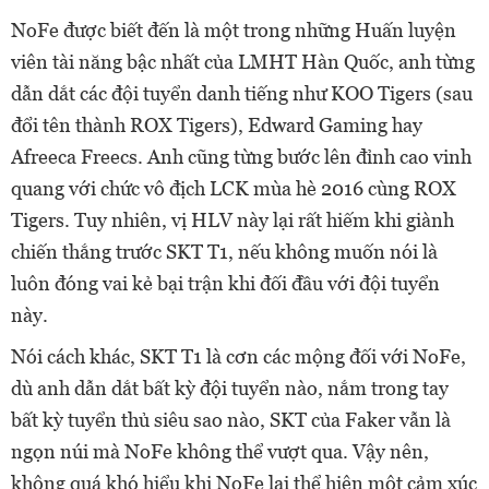
NoFe được biết đến là một trong những Huấn luyện
viên tài năng bậc nhất của LMHT Hàn Quốc, anh từng
dẫn dắt các đội tuyển danh tiếng như KOO Tigers (sau
đổi tên thành ROX Tigers), Edward Gaming hay
Afreeca Freecs. Anh cũng từng bước lên đỉnh cao vinh
quang với chức vô địch LCK mùa hè 2016 cùng ROX
Tigers. Tuy nhiên, vị HLV này lại rất hiếm khi giành
chiến thắng trước SKT T1, nếu không muốn nói là
luôn đóng vai kẻ bại trận khi đối đầu với đội tuyển
này.
Nói cách khác, SKT T1 là cơn các mộng đối với NoFe,
dù anh dẫn dắt bất kỳ đội tuyển nào, nắm trong tay
bất kỳ tuyển thủ siêu sao nào, SKT của Faker vẫn là
ngọn núi mà NoFe không thể vượt qua. Vậy nên,
không quá khó hiểu khi NoFe lại thể hiện một cảm xúc