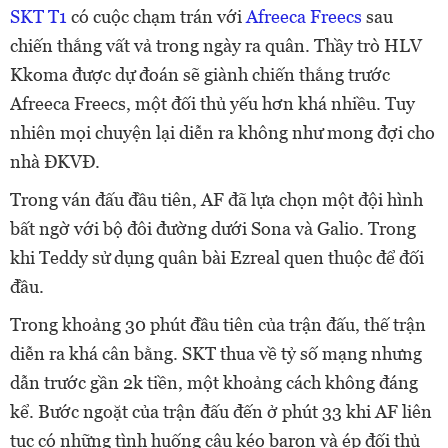
SKT T1
có cuộc chạm trán với
Afreeca Freecs
sau
chiến thắng vất vả trong ngày ra quân. Thầy trò HLV
Kkoma được dự đoán sẽ giành chiến thắng trước
Afreeca Freecs, một đối thủ yếu hơn khá nhiều. Tuy
nhiên mọi chuyện lại diễn ra không như mong đợi cho
nhà ĐKVĐ.
Trong ván đấu đầu tiên, AF đã lựa chọn một đội hình
bất ngờ với bộ đôi đường dưới Sona và Galio. Trong
khi Teddy sử dụng quân bài Ezreal quen thuộc để đối
đầu.
Trong khoảng 30 phút đầu tiên của trận đấu, thế trận
diễn ra khá cân bằng. SKT thua về tỷ số mạng nhưng
dẫn trước gần 2k tiền, một khoảng cách không đáng
kể. Bước ngoặt của trận đấu đến ở phút 33 khi AF liên
tục có những tình huống câu kéo baron và ép đối thủ