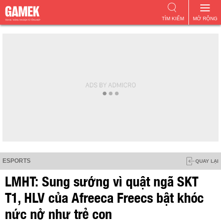
TÌM KIẾM
MỞ RỘNG
ESPORTS
QUAY LẠI
LMHT: Sung sướng vì quật ngã SKT
T1, HLV của Afreeca Freecs bật khóc
nức nở như trẻ con