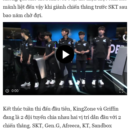
mãnh liệt đến vậy khi giành chiến thắng trước SKT sau
bao năm chờ đợi.
0:00
Kết thúc tuần thi đấu đầu tiên, KingZone và Griffin
đang là 2 đội tuyển chia nhau hai vị trí dẫn đầu với 2
chiến thắng. SKT, Gen.G, Afreeca, KT, Sandbox