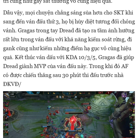
trí cũng như gây sát thương vô cùng hiệu quả.
Dẫu vậy, mọi chuyện chẳng sáng sủa hơn cho SKT khi
sang đến ván đấu thứ 3, họ bị hủy diệt tương đối chóng
vánh. Gragas trong tay Dread đã tạo ra tầm ảnh hưởng
rất lớn trong ván đấu với khả năng kiểm soát rừng, đi
gank cũng như kiếm những điểm hạ gục vô cùng hiệu
quả. Kết thúc ván dấu với KDA 10/3/5, Gragas đã giúp
Dread giành MVP của ván đấu này. Trong khi đó AF
có được chiến thắng sau 30 phút thi đấu trước nhà
ĐKVĐ/