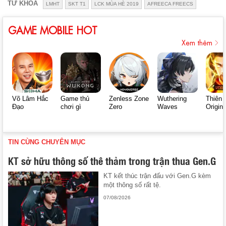
TỪ KHÓA
LMHT
SKT T1
LCK MÙA HÈ 2019
AFREECA FREECS
GAME MOBILE HOT
Xem thêm
Võ Lâm Hắc
Game thủ
Zenless Zone
Wuthering
Thiên 
Đạo
chơi gì
Zero
Waves
Origin
TIN CÙNG CHUYÊN MỤC
KT sở hữu thông số thê thảm trong trận thua Gen.G
KT kết thúc trận đấu với Gen.G kèm
một thông số rất tệ.
07/08/2026