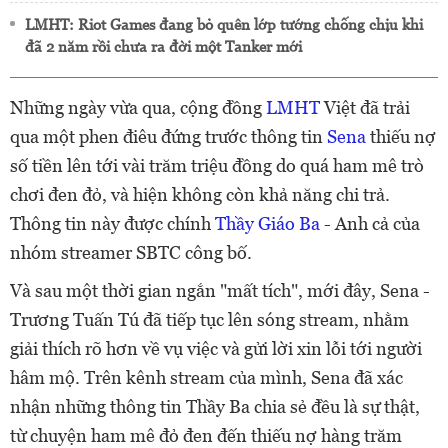
LMHT: Riot Games đang bỏ quên lớp tướng chống chịu khi
đã 2 năm rồi chưa ra đời một Tanker mới
Những ngày vừa qua, cộng đồng
LMHT
Việt đã trải
qua một phen điêu đứng trước thông tin
Sena
thiếu nợ
số tiền lên tới vài trăm triệu đồng do quá ham mê trò
chơi đen đỏ, và hiện không còn khả năng chi trả.
Thông tin này được chính
Thầy Giáo Ba
- Anh cả của
nhóm streamer SBTC công bố.
Và sau một thời gian ngắn "mất tích", mới đây, Sena -
Trương Tuấn Tú đã tiếp tục lên sóng stream, nhằm
giải thích rõ hơn về vụ việc và gửi lời xin lỗi tới người
hâm mộ. Trên kênh stream của mình, Sena đã xác
nhận những thông tin Thầy Ba chia sẻ đều là sự thật,
từ chuyện ham mê đỏ đen đến thiếu nợ hàng trăm