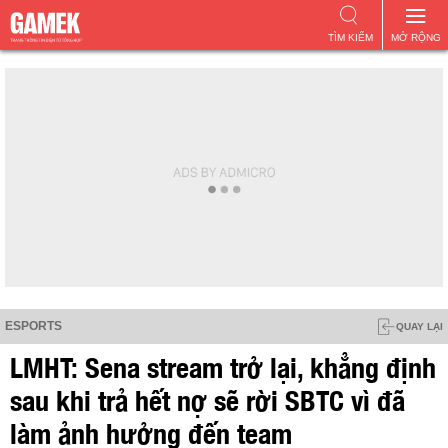
TÌM KIẾM
MỞ RỘNG
ESPORTS
QUAY LẠI
LMHT: Sena stream trở lại, khẳng định
sau khi trả hết nợ sẽ rời SBTC vì đã
làm ảnh hưởng đến team