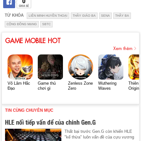
0
CHIA SẺ
TỪ KHÓA
LIÊN MINH HUYỀN THOẠI
THẦY GIÁO BA
SENA
THẦY BA
CỘNG ĐỒNG MẠNG
SBTC
GAME MOBILE HOT
Xem thêm
Võ Lâm Hắc
Game thủ
Zenless Zone
Wuthering
Thiên 
Đạo
chơi gì
Zero
Waves
Origin
TIN CÙNG CHUYÊN MỤC
HLE nối tiếp vấn đề của chính Gen.G
Thất bại trước Gen.G còn khiến HLE
"kế thừa" luôn vấn đề của cựu vương