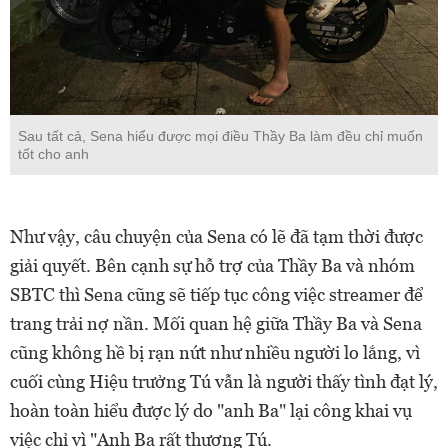
Sau tất cả, Sena hiểu được mọi điều Thầy Ba làm đều chỉ muốn
tốt cho anh
Như vậy, câu chuyện của Sena có lẽ đã tạm thời được
giải quyết. Bên cạnh sự hỗ trợ của Thầy Ba và nhóm
SBTC thì Sena cũng sẽ tiếp tục công việc streamer để
trang trải nợ nần. Mối quan hệ giữa Thầy Ba và Sena
cũng không hề bị rạn nứt như nhiều người lo lắng, vì
cuối cùng Hiệu trưởng Tú vẫn là người thấy tình đạt lý,
hoàn toàn hiểu được lý do "anh Ba" lại công khai vụ
việc chỉ vì "Anh Ba rất thương Tú.