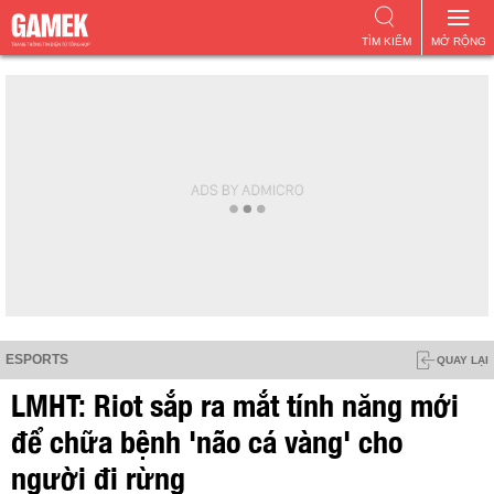
TÌM KIẾM
MỞ RỘNG
ESPORTS
QUAY LẠI
LMHT: Riot sắp ra mắt tính năng mới
để chữa bệnh 'não cá vàng' cho
người đi rừng