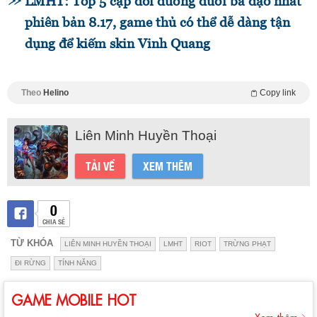
LMHT: Top 5 cặp đôi đường dưới bá đạo nhất
phiên bản 8.17, game thủ có thể dễ dàng tận
dụng để kiếm skin Vinh Quang
Theo
Helino
Copy link
Liên Minh Huyền Thoại
TẢI VỀ
XEM THÊM
0
CHIA SẺ
TỪ KHÓA
LIÊN MINH HUYỀN THOẠI
LMHT
RIOT
TRỪNG PHẠT
ĐI RỪNG
TÍNH NĂNG
GAME MOBILE HOT
Xem thêm