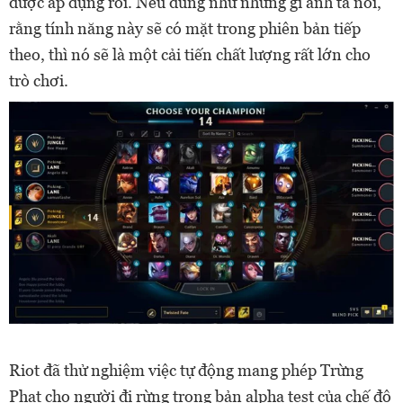
được áp dụng rồi. Nếu đúng như những gì anh ta nói,
rằng tính năng này sẽ có mặt trong phiên bản tiếp
theo, thì nó sẽ là một cải tiến chất lượng rất lớn cho
trò chơi.
Riot đã thử nghiệm việc tự động mang phép Trừng
Phạt cho người đi rừng trong bản alpha test của chế độ