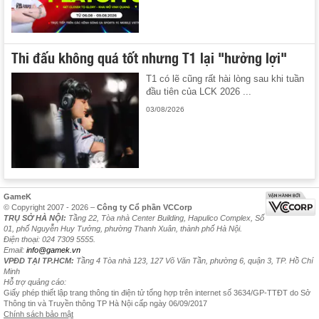
Thi đấu không quá tốt nhưng T1 lại "hưởng lợi"
T1 có lẽ cũng rất hài lòng sau khi tuần
đầu tiên của LCK 2026 ...
03/08/2026
GameK
© Copyright 2007 - 2026 –
Công ty Cổ phần VCCorp
TRỤ SỞ HÀ NỘI:
Tầng 22, Tòa nhà Center Building, Hapulico Complex, Số
01, phố Nguyễn Huy Tưởng, phường Thanh Xuân, thành phố Hà Nội.
Điện thoại: 024 7309 5555.
Email:
info@gamek.vn
VPĐD TẠI TP.HCM:
Tầng 4 Tòa nhà 123, 127 Võ Văn Tần, phường 6, quận 3, TP. Hồ Chí
Minh
Hỗ trợ quảng cáo:
Giấy phép thiết lập trang thông tin điện tử tổng hợp trên internet số 3634/GP-TTĐT do Sở
Thông tin và Truyền thông TP Hà Nội cấp ngày 06/09/2017
Chính sách bảo mật