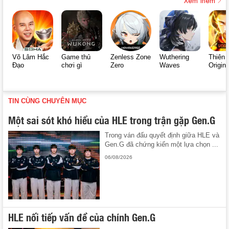
Võ Lâm Hắc
Game thủ
Zenless Zone
Wuthering
Thiên 
Đạo
chơi gì
Zero
Waves
Origin
TIN CÙNG CHUYÊN MỤC
Một sai sót khó hiểu của HLE trong trận gặp Gen.G
Trong ván đấu quyết định giữa HLE và
Gen.G đã chứng kiến một lựa chọn ...
06/08/2026
HLE nối tiếp vấn đề của chính Gen.G