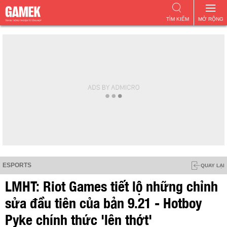
TÌM KIẾM
MỞ RỘNG
ESPORTS
QUAY LẠI
LMHT: Riot Games tiết lộ những chỉnh
sửa đầu tiên của bản 9.21 - Hotboy
Pyke chính thức 'lên thớt'