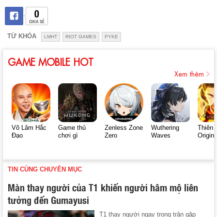
0
CHIA SẺ
TỪ KHÓA
LMHT
RIOT GAMES
PYKE
GAME MOBILE HOT
Xem thêm
Võ Lâm Hắc
Game thủ
Zenless Zone
Wuthering
Thiên 
Đạo
chơi gì
Zero
Waves
Origin
TIN CÙNG CHUYÊN MỤC
Màn thay người của T1 khiến người hâm mộ liên
tưởng đến Gumayusi
T1 thay người ngay trong trận gặp