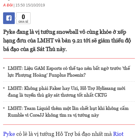
A Đồi
| 15:50 15/10/2019
0
CHIA SẺ
Pyke đang là vị tướng snowball vô cùng khỏe ở xếp
hạng đơn của LMHT và bản 9.21 tới sẽ giảm thiểu độ
bá đạo của gã Sát Thủ này.
LMHT: Liệu GAM Esports có thể tạo nên bất ngờ trước 'thế
lực Phượng Hoàng' Funplus Phoenix?
LMHT: Không phải Faker hay Uzi, Hỗ Trợ Hylissang mới
đang là tuyển thủ gây sát thương tốt nhất CKTG
LMHT: Team Liquid thêm một lần chết hụt khi không cấm
Rumble vì CoreJJ không tìm ra vị tướng này
Pyke
có lẽ là vị tướng Hỗ Trợ bá đạo nhất mà
Riot